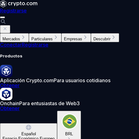
Registrarse
Mercados
Particulares
Empresas
Descubrir
Conectar
Registrarse
Productos
Aplicación Crypto.com
Para usuarios cotidianos
Obtener
Onchain
Para entusiastas de Web3
Obtener
Español
BRL
Espacio Económico Europeo