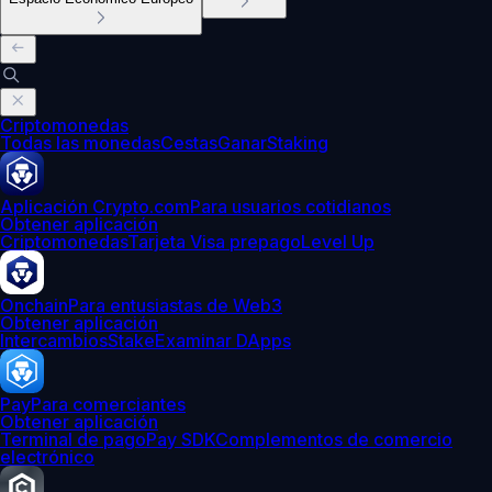
Criptomonedas
Todas las monedas
Cestas
Ganar
Staking
Aplicación Crypto.com
Para usuarios cotidianos
Obtener aplicación
Criptomonedas
Tarjeta Visa prepago
Level Up
Onchain
Para entusiastas de Web3
Obtener aplicación
Intercambios
Stake
Examinar DApps
Pay
Para comerciantes
Obtener aplicación
Terminal de pago
Pay SDK
Complementos de comercio
electrónico