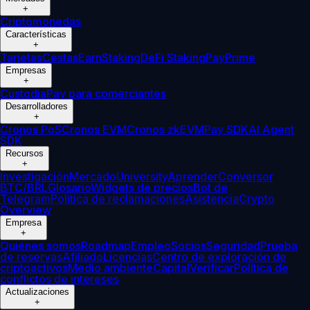
+
Criptomonedas
Características
+
Tarjetas
Cestas
Earn
Staking
DeFi Staking
Pay
Prime
Empresas
+
Custodia
Pay para comerciantes
Desarrolladores
+
Cronos PoS
Cronos EVM
Cronos zkEVM
Pay SDK
AI Agent
SDK
Recursos
+
Investigación
Mercado
University
Aprender
Conversor
BTC/BRL
Glosario
Widgets de precios
Bot de
Telegram
Política de reclamaciones
Asistencia
Crypto
Overview
Empresa
+
Quiénes somos
Roadmap
Empleo
Socios
Seguridad
Prueba
de reservas
Afiliado
Licencias
Centro de exploración de
criptoactivos
Medio ambiente
Capital
Verificar
Política de
conflictos de intereses
Actualizaciones
+