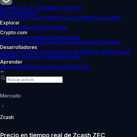
Cronos
Capa 1 compatible con EVM
Más información
Cronos PoS
Cronos EVM
Cronos zkEVM
AI Agent SDK
Explorar
Afiliado
Instituciones
Custodia
Crypto.com
Quiénes somos
Noticias
Noticias de
productos
Eventos
Empleo
Socios
Seguridad
Licencias
Desarrolladores
Cronos PoS
Cronos EVM
Cronos zkEVM
Pay SDK
AI Agent
SDK
MCP Servers
Trading Skill Repo
Aprender
Aprender
Bitcoin
Investigación
Mercado
Mercado
Zcash
Precio en tiempo real de Zcash ZEC