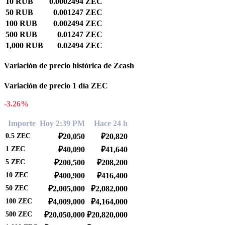
10 RUB
0.0002494 ZEC
50 RUB
0.001247 ZEC
100 RUB
0.002494 ZEC
500 RUB
0.01247 ZEC
1,000 RUB
0.02494 ZEC
Variación de precio histórica de Zcash
Variación de precio 1 día ZEC
-3.26%
Importe
Hoy 2:39 PM
Hace 24 h
0.5
ZEC
₽20,050
₽20,820
1
ZEC
₽40,090
₽41,640
5
ZEC
₽200,500
₽208,200
10
ZEC
₽400,900
₽416,400
50
ZEC
₽2,005,000
₽2,082,000
100
ZEC
₽4,009,000
₽4,164,000
500
ZEC
₽20,050,000
₽20,820,000