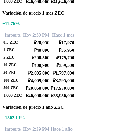
1,000
ZEC
₽40,090,000
₽41,640,000
Variación de precio 1 mes ZEC
+11.76%
Importe
Hoy 2:39 PM
Hace 1 mes
0.5
ZEC
₽20,050
₽17,970
1
ZEC
₽40,090
₽35,950
5
ZEC
₽200,500
₽179,700
10
ZEC
₽400,900
₽359,500
50
ZEC
₽2,005,000
₽1,797,000
100
ZEC
₽4,009,000
₽3,595,000
500
ZEC
₽20,050,000
₽17,970,000
1,000
ZEC
₽40,090,000
₽35,950,000
Variación de precio 1 año ZEC
+1302.13%
Importe
Hoy 2:39 PM
Hace 1 año