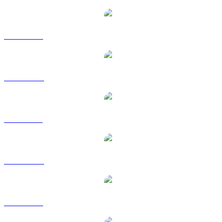
Pares de conversión de Zcash populares
ZEC a USD
ZEC a AUD
ZEC a BRL
ZEC a CAD
ZEC a EUR