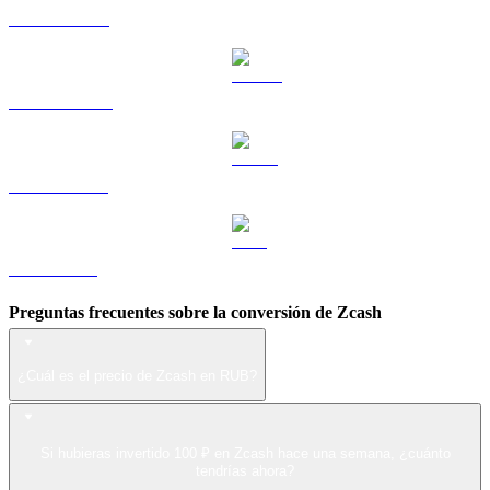
HYPE a RUB
DOGE a RUB
USDS a RUB
LEO a RUB
Preguntas frecuentes sobre la conversión de Zcash
¿Cuál es el precio de Zcash en RUB?
Si hubieras invertido 100 ₽ en Zcash hace una semana, ¿cuánto
tendrías ahora?