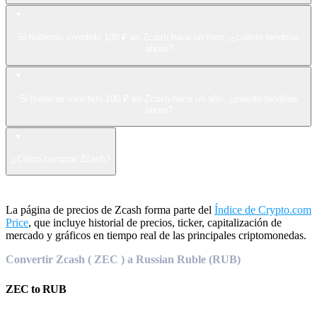
Si hubieras invertido 100 ₽ en Zcash hace un mes, ¿cuánto tendrías
ahora?
Si hubieras invertido 100 ₽ en Zcash hace un año, ¿cuánto tendrías
ahora?
¿Cómo comprar Zcash?
La página de precios de Zcash forma parte del
Índice de Crypto.com
Price
, que incluye historial de precios, ticker, capitalización de
mercado y gráficos en tiempo real de las principales criptomonedas.
Convertir Zcash ( ZEC ) a Russian Ruble (RUB)
ZEC
to
RUB