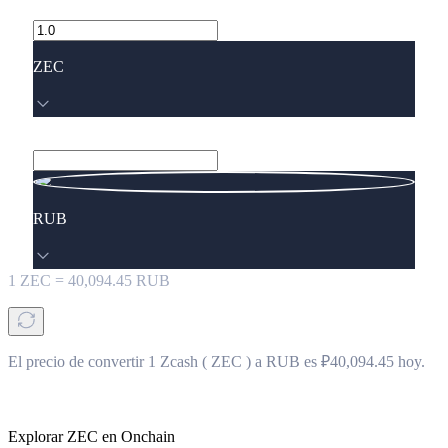
ZEC
RUB
1
ZEC
=
40,094.45
RUB
El precio de convertir 1 Zcash ( ZEC ) a RUB es ₽40,094.45 hoy.
Explorar ZEC en Onchain