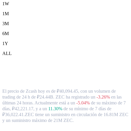
1W
1M
3M
6M
1Y
ALL
Tipo de cambio y datos del mercado de
Zcash ( ZEC ) a RUB
El precio de Zcash hoy es de ₽40,094.45, con un volumen de
trading de 24 h de ₽24.44B. ZEC ha registrado un
-3.26%
en las
últimas 24 horas.
Actualmente está a un
-5.04%
de su máximo de 7
días, ₽42,221.17,
y a un
11.30%
de su mínimo de 7 días de
₽36,022.41.
ZEC tiene un suministro en circulación de 16.81M ZEC
y un suministro máximo de 21M ZEC.