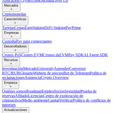
Aplicación Crypto.com
Onchain
Level Up
Mercados
+
Criptomonedas
Características
+
Tarjetas
Cestas
Earn
Staking
DeFi Staking
Pay
Prime
Empresas
+
Custodia
Pay para comerciantes
Desarrolladores
+
Cronos PoS
Cronos EVM
Cronos zkEVM
Pay SDK
AI Agent SDK
Recursos
+
Investigación
Mercado
University
Aprender
Conversor
BTC/RUB
Glosario
Widgets de precios
Bot de Telegram
Política de
reclamaciones
Asistencia
Crypto Overview
Empresa
+
Quiénes somos
Roadmap
Empleo
Socios
Seguridad
Prueba de
reservas
Afiliado
Licencias
Centro de exploración de
criptoactivos
Medio ambiente
Capital
Verificar
Política de conflictos de
intereses
Actualizaciones