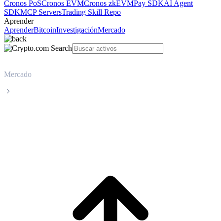
Cronos PoS
Cronos EVM
Cronos zkEVM
Pay SDK
AI Agent
SDK
MCP Servers
Trading Skill Repo
Aprender
Aprender
Bitcoin
Investigación
Mercado
Mercado
Zcash
Precio en tiempo real de Zcash ZEC