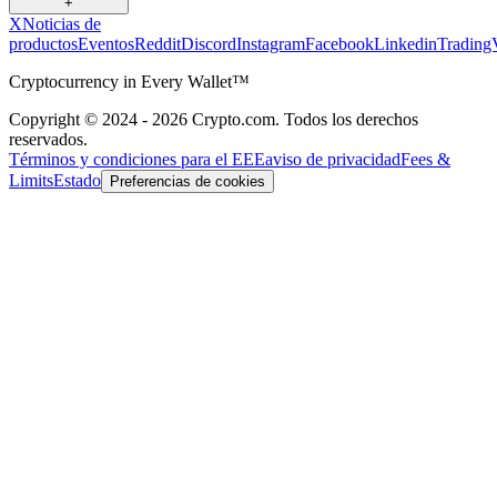
+
X
Noticias de
productos
Eventos
Reddit
Discord
Instagram
Facebook
Linkedin
Trading
Cryptocurrency in Every Wallet™
Copyright © 2024 - 2026 Crypto.com. Todos los derechos
reservados.
Términos y condiciones para el EEE
aviso de privacidad
Fees &
Limits
Estado
Preferencias de cookies