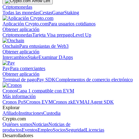
Criptomonedas
Todas las monedas
Cestas
Ganar
Staking
Aplicación Crypto.com
Para usuarios cotidianos
Obtener aplicación
Criptomonedas
Tarjeta Visa prepago
Level Up
Onchain
Para entusiastas de Web3
Obtener aplicación
Intercambios
Stake
Examinar DApps
Pay
Para comerciantes
Obtener aplicación
Terminal de pago
Pay SDK
Complementos de comercio electrónico
Cronos
Capa 1 compatible con EVM
Más información
Cronos PoS
Cronos EVM
Cronos zkEVM
AI Agent SDK
Explorar
Afiliado
Instituciones
Custodia
Crypto.com
Quiénes somos
Noticias
Noticias de
productos
Eventos
Empleo
Socios
Seguridad
Licencias
Desarrolladores