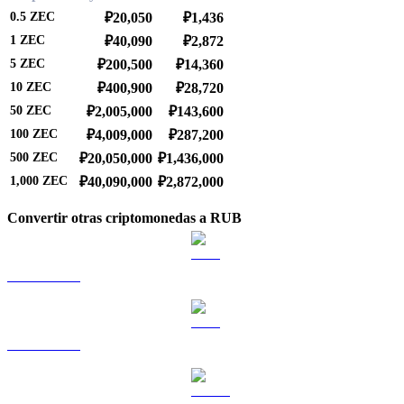
0.5
ZEC
₽20,050
₽1,436
1
ZEC
₽40,090
₽2,872
5
ZEC
₽200,500
₽14,360
10
ZEC
₽400,900
₽28,720
50
ZEC
₽2,005,000
₽143,600
100
ZEC
₽4,009,000
₽287,200
500
ZEC
₽20,050,000
₽1,436,000
1,000
ZEC
₽40,090,000
₽2,872,000
Convertir otras criptomonedas a RUB
BTC a RUB
ETH a RUB