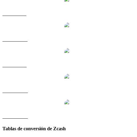
ZEC a GBP
ZEC a HKD
ZEC a SGD
ZEC a TWD
ZEC a KRW
Tablas de conversión de Zcash