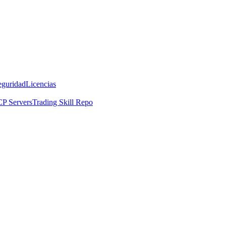
eguridad
Licencias
P Servers
Trading Skill Repo