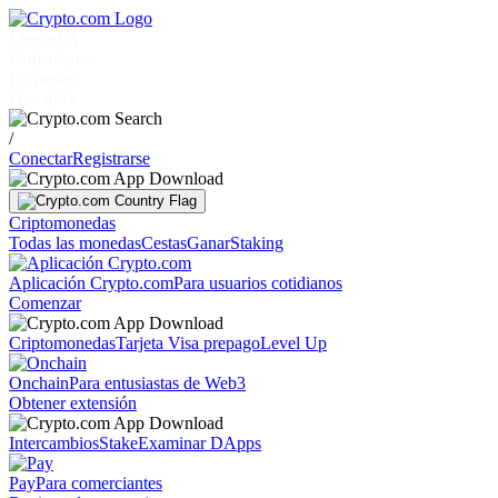
Mercados
Particulares
Empresas
Descubrir
/
Conectar
Registrarse
Criptomonedas
Todas las monedas
Cestas
Ganar
Staking
Aplicación Crypto.com
Para usuarios cotidianos
Comenzar
Criptomonedas
Tarjeta Visa prepago
Level Up
Onchain
Para entusiastas de Web3
Obtener extensión
Intercambios
Stake
Examinar DApps
Pay
Para comerciantes