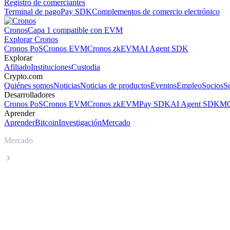
Registro de comerciantes
Terminal de pago
Pay SDK
Complementos de comercio electrónico
Cronos
Capa 1 compatible con EVM
Explorar Cronos
Cronos PoS
Cronos EVM
Cronos zkEVM
AI Agent SDK
Explorar
Afiliado
Instituciones
Custodia
Crypto.com
Quiénes somos
Noticias
Noticias de productos
Eventos
Empleo
Socios
S
Desarrolladores
Cronos PoS
Cronos EVM
Cronos zkEVM
Pay SDK
AI Agent SDK
MC
Aprender
Aprender
Bitcoin
Investigación
Mercado
Mercado
Bitcoin
Precio en tiempo real de Bitcoin BTC