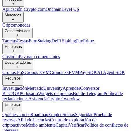
+
Aplicación Crypto.com
Onchain
Level Up
Mercados
+
Criptomonedas
Características
+
Tarjetas
Cestas
Earn
Staking
DeFi Staking
Pay
Prime
Empresas
+
Custodia
Pay para comerciantes
Desarrolladores
+
Cronos PoS
Cronos EVM
Cronos zkEVM
Pay SDK
AI Agent SDK
Recursos
+
Investigación
Mercado
University
Aprender
Conversor
BTC/GBP
Glosario
Widgets de precios
Bot de Telegram
Política de
reclamaciones
Asistencia
Crypto Overview
Empresa
+
Quiénes somos
Roadmap
Empleo
Socios
Seguridad
Prueba de
reservas
Afiliado
Licencias
Centro de exploración de
criptoactivos
Medio ambiente
Capital
Verificar
Política de conflictos de
intereses