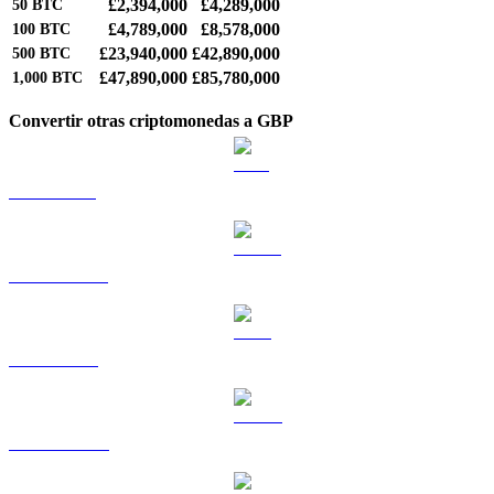
£2,394,000
£4,289,000
50
BTC
£4,789,000
£8,578,000
100
BTC
£23,940,000
£42,890,000
500
BTC
£47,890,000
£85,780,000
1,000
BTC
Convertir otras criptomonedas a GBP
ETH a GBP
USDT a GBP
BNB a GBP
USDC a GBP