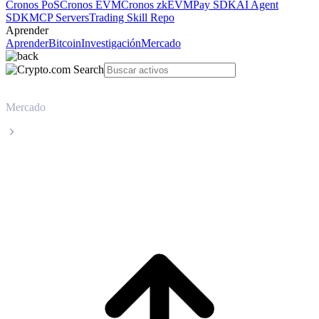
Cronos PoS
Cronos EVM
Cronos zkEVM
Pay SDK
AI Agent
SDK
MCP Servers
Trading Skill Repo
Aprender
Aprender
Bitcoin
Investigación
Mercado
Mercado
Bitcoin
Precio en tiempo real de Bitcoin BTC