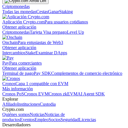
Criptomonedas
Todas las monedas
Cestas
Ganar
Staking
Aplicación Crypto.com
Para usuarios cotidianos
Obtener aplicación
Criptomonedas
Tarjeta Visa prepago
Level Up
Onchain
Para entusiastas de Web3
Obtener aplicación
Intercambios
Stake
Examinar DApps
Pay
Para comerciantes
Obtener aplicación
Terminal de pago
Pay SDK
Complementos de comercio electrónico
Cronos
Capa 1 compatible con EVM
Más información
Cronos PoS
Cronos EVM
Cronos zkEVM
AI Agent SDK
Explorar
Afiliado
Instituciones
Custodia
Crypto.com
Quiénes somos
Noticias
Noticias de
productos
Eventos
Empleo
Socios
Seguridad
Licencias
Desarrolladores