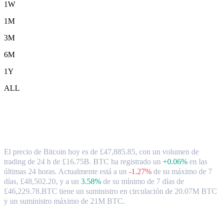
1W
1M
3M
6M
1Y
ALL
Tipo de cambio y datos del mercado de
Bitcoin ( BTC ) a GBP
El precio de Bitcoin hoy es de £47,885.85, con un volumen de
trading de 24 h de £16.75B. BTC ha registrado un
+0.06%
en las
últimas 24 horas.
Actualmente está a un
-1.27%
de su máximo de 7
días, £48,502.20,
y a un
3.58%
de su mínimo de 7 días de
£46,229.78.
BTC tiene un suministro en circulación de 20.07M BTC
y un suministro máximo de 21M BTC.
Pares de conversión de Bitcoin populares