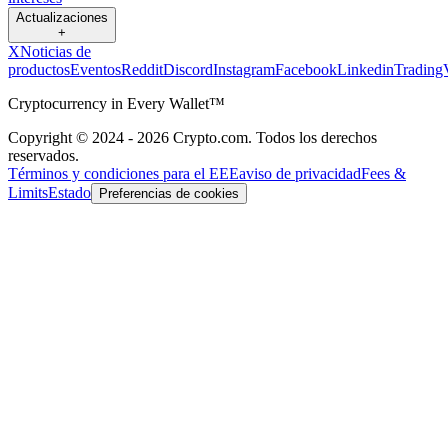
Actualizaciones
+
X
Noticias de
productos
Eventos
Reddit
Discord
Instagram
Facebook
Linkedin
Trading
Cryptocurrency in Every Wallet™
Copyright © 2024 - 2026 Crypto.com. Todos los derechos
reservados.
Términos y condiciones para el EEE
aviso de privacidad
Fees &
Limits
Estado
Preferencias de cookies