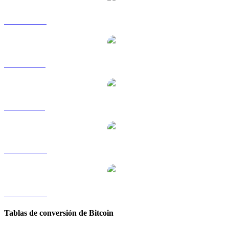
BTC a HKD
BTC a RUB
BTC a SGD
BTC a TWD
BTC a KRW
Tablas de conversión de Bitcoin