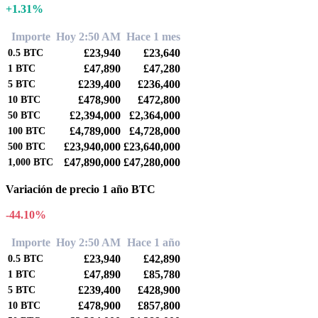
+1.31%
Importe
Hoy 2:50 AM
Hace 1 mes
£23,940
£23,640
0.5
BTC
£47,890
£47,280
1
BTC
£239,400
£236,400
5
BTC
£478,900
£472,800
10
BTC
£2,394,000
£2,364,000
50
BTC
£4,789,000
£4,728,000
100
BTC
£23,940,000
£23,640,000
500
BTC
£47,890,000
£47,280,000
1,000
BTC
Variación de precio 1 año BTC
-44.10%
Importe
Hoy 2:50 AM
Hace 1 año
£23,940
£42,890
0.5
BTC
£47,890
£85,780
1
BTC
£239,400
£428,900
5
BTC
£478,900
£857,800
10
BTC