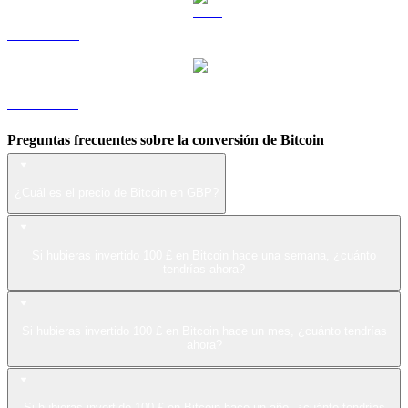
LEO a GBP
ZEC a GBP
Preguntas frecuentes sobre la conversión de Bitcoin
¿Cuál es el precio de Bitcoin en GBP?
Si hubieras invertido 100 £ en Bitcoin hace una semana, ¿cuánto
tendrías ahora?
Si hubieras invertido 100 £ en Bitcoin hace un mes, ¿cuánto tendrías
ahora?
Si hubieras invertido 100 £ en Bitcoin hace un año, ¿cuánto tendrías