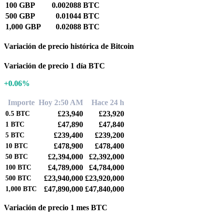
100 GBP
0.002088 BTC
500 GBP
0.01044 BTC
1,000 GBP
0.02088 BTC
Variación de precio histórica de Bitcoin
Variación de precio 1 día BTC
+0.06%
Importe
Hoy 2:50 AM
Hace 24 h
£23,940
£23,920
0.5
BTC
£47,890
£47,840
1
BTC
£239,400
£239,200
5
BTC
£478,900
£478,400
10
BTC
£2,394,000
£2,392,000
50
BTC
£4,789,000
£4,784,000
100
BTC
£23,940,000
£23,920,000
500
BTC
£47,890,000
£47,840,000
1,000
BTC
Variación de precio 1 mes BTC