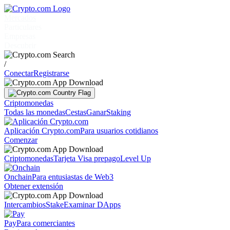
Mercados
Particulares
Empresas
Descubrir
/
Conectar
Registrarse
Criptomonedas
Todas las monedas
Cestas
Ganar
Staking
Aplicación Crypto.com
Para usuarios cotidianos
Comenzar
Criptomonedas
Tarjeta Visa prepago
Level Up
Onchain
Para entusiastas de Web3
Obtener extensión
Intercambios
Stake
Examinar DApps
Pay
Para comerciantes