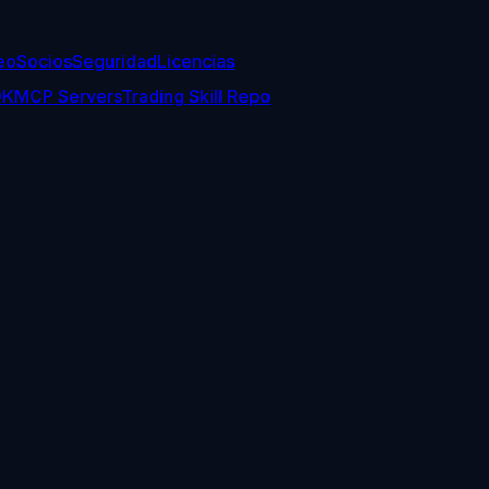
eo
Socios
Seguridad
Licencias
DK
MCP Servers
Trading Skill Repo