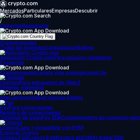
Mercados
Particulares
Empresas
Descubrir
/
Conectar
Registrarse
Criptomonedas
Todas las monedas
Cestas
Ganar
Staking
Aplicación Crypto.com
Para usuarios cotidianos
Comenzar
Criptomonedas
Tarjeta Visa prepago
Level Up
Onchain
Para entusiastas de Web3
Obtener extensión
Intercambios
Stake
Examinar DApps
Pay
Para comerciantes
Registro de comerciantes
Terminal de pago
Pay SDK
Complementos de comercio elec
Cronos
Capa 1 compatible con EVM
Explorar Cronos
Cronos PoS
Cronos EVM
Cronos zkEVM
AI Agent SDK