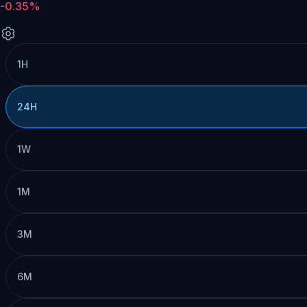
-0.35%
1H
24H
1W
1M
3M
6M