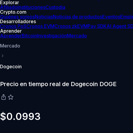
Explorar
Afiliado
Instituciones
Custodia
Crypto.com
Quiénes somos
Noticias
Noticias de productos
Eventos
Empl
Desarrolladores
Cronos PoS
Cronos EVM
Cronos zkEVM
Pay SDK
AI Agent S
Aprender
Aprender
Bitcoin
Investigación
Mercado
Mercado
Dogecoin
Precio en tiempo real de Dogecoin DOGE
$0.0993