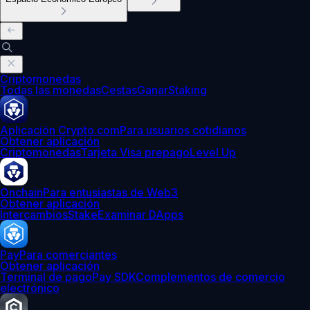
Criptomonedas
Todas las monedas
Cestas
Ganar
Staking
Aplicación Crypto.com
Para usuarios cotidianos
Obtener aplicación
Criptomonedas
Tarjeta Visa prepago
Level Up
Onchain
Para entusiastas de Web3
Obtener aplicación
Intercambios
Stake
Examinar DApps
Pay
Para comerciantes
Obtener aplicación
Terminal de pago
Pay SDK
Complementos de comercio
electrónico