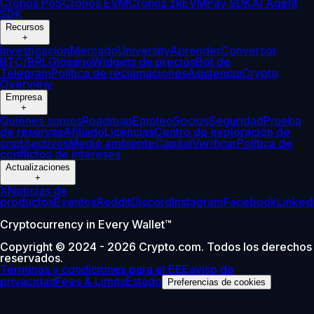
Cronos PoS
Cronos EVM
Cronos zkEVM
Pay SDK
AI Agent
SDK
Recursos
+
Investigación
Mercado
University
Aprender
Conversor
BTC/BRL
Glosario
Widgets de precios
Bot de
Telegram
Política de reclamaciones
Asistencia
Crypto
Overview
Empresa
+
Quiénes somos
Roadmap
Empleo
Socios
Seguridad
Prueba
de reservas
Afiliado
Licencias
Centro de exploración de
criptoactivos
Medio ambiente
Capital
Verificar
Política de
conflictos de intereses
Actualizaciones
+
X
Noticias de
productos
Eventos
Reddit
Discord
Instagram
Facebook
Linked
Cryptocurrency in Every Wallet™
Copyright © 2024 - 2026 Crypto.com. Todos los derechos
reservados.
Términos y condiciones para el EEE
aviso de
privacidad
Fees & Limits
Estado
Preferencias de cookies