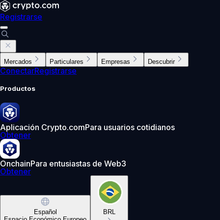
Registrarse
Mercados
Particulares
Empresas
Descubrir
Conectar
Registrarse
Productos
Aplicación Crypto.com
Para usuarios cotidianos
Obtener
Onchain
Para entusiastas de Web3
Obtener
Español
BRL
Espacio Económico Europeo