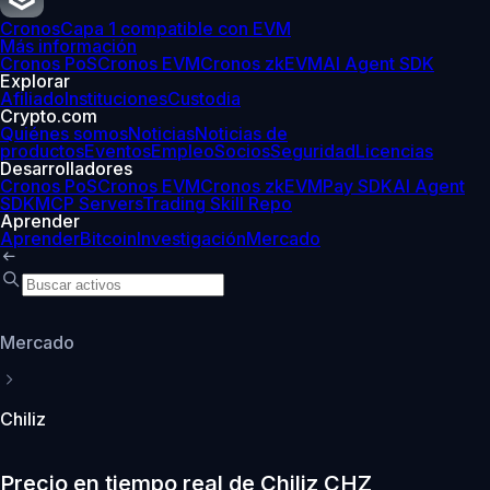
Cronos
Capa 1 compatible con EVM
Más información
Cronos PoS
Cronos EVM
Cronos zkEVM
AI Agent SDK
Explorar
Afiliado
Instituciones
Custodia
Crypto.com
Quiénes somos
Noticias
Noticias de
productos
Eventos
Empleo
Socios
Seguridad
Licencias
Desarrolladores
Cronos PoS
Cronos EVM
Cronos zkEVM
Pay SDK
AI Agent
SDK
MCP Servers
Trading Skill Repo
Aprender
Aprender
Bitcoin
Investigación
Mercado
Mercado
Chiliz
Precio en tiempo real de Chiliz CHZ