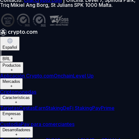
Triq Mikiel Ang Borg, St Julians SPK 1000 Malta.
Español
|
BRL
Productos
+
Aplicación Crypto.com
Onchain
Level Up
Mercados
+
Criptomonedas
Características
+
Tarjetas
Cestas
Earn
Staking
DeFi Staking
Pay
Prime
Empresas
+
Custodia
Pay para comerciantes
Desarrolladores
+