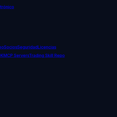
trónico
eo
Socios
Seguridad
Licencias
DK
MCP Servers
Trading Skill Repo