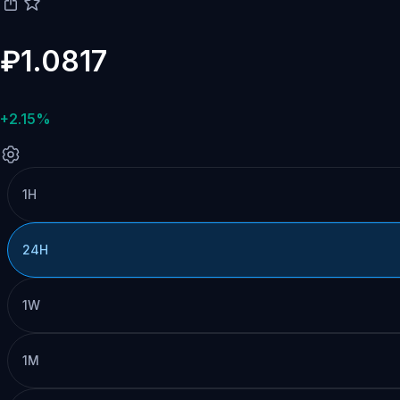
₽1.0817
+2.15%
1H
24H
1W
1M