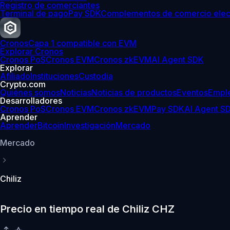
Registro de comerciantes
Terminal de pago
Pay SDK
Complementos de comercio elec
Cronos
Capa 1 compatible con EVM
Explorar Cronos
Cronos PoS
Cronos EVM
Cronos zkEVM
AI Agent SDK
Explorar
Afiliado
Instituciones
Custodia
Crypto.com
Quiénes somos
Noticias
Noticias de productos
Eventos
Empl
Desarrolladores
Cronos PoS
Cronos EVM
Cronos zkEVM
Pay SDK
AI Agent S
Aprender
Aprender
Bitcoin
Investigación
Mercado
Mercado
Chiliz
Precio en tiempo real de Chiliz CHZ