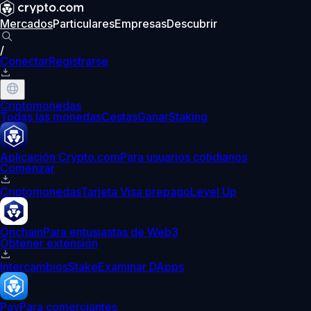
Mercados
Particulares
Empresas
Descubrir
/
Conectar
Registrarse
Criptomonedas
Todas las monedas
Cestas
Ganar
Staking
Aplicación Crypto.com
Para usuarios cotidianos
Comenzar
Criptomonedas
Tarjeta Visa prepago
Level Up
Onchain
Para entusiastas de Web3
Obtener extensión
Intercambios
Stake
Examinar DApps
Pay
Para comerciantes