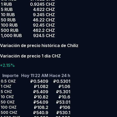
1 RUB
0.9245 CHZ
5 RUB
4.622 CHZ
10 RUB
9.245 CHZ
50 RUB
46.22 CHZ
100 RUB
92.45 CHZ
500 RUB
462.2 CHZ
1,000 RUB
924.5 CHZ
Variación de precio histórica de Chiliz
Variación de precio 1 día CHZ
+2.15%
Importe
Hoy 11:22 AM
Hace 24 h
₽0.5409
₽0.5301
0.5
CHZ
₽1.082
₽1.06
1
CHZ
₽5.409
₽5.301
5
CHZ
₽10.82
₽10.6
10
CHZ
₽54.09
₽53.01
50
CHZ
₽108.2
₽106
100
CHZ
₽540.9
₽530.1
500
CHZ