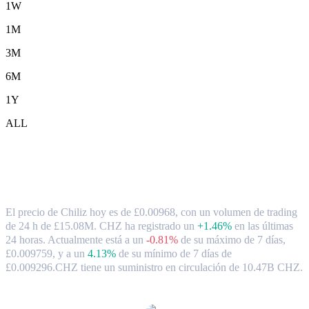
1W
1M
3M
6M
1Y
ALL
Tipo de cambio y datos del mercado de
Chiliz ( CHZ ) a GBP
El precio de Chiliz hoy es de £0.00968, con un volumen de trading
de 24 h de £15.08M. CHZ ha registrado un
+1.46%
en las últimas
24 horas.
Actualmente está a un
-0.81%
de su máximo de 7 días,
£0.009759,
y a un
4.13%
de su mínimo de 7 días de
£0.009296.
CHZ tiene un suministro en circulación de 10.47B CHZ.
Pares de conversión de Chiliz populares