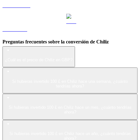
USDS a GBP
LEO a GBP
Preguntas frecuentes sobre la conversión de Chiliz
¿Cuál es el precio de Chiliz en GBP?
Si hubieras invertido 100 £ en Chiliz hace una semana, ¿cuánto
tendrías ahora?
Si hubieras invertido 100 £ en Chiliz hace un mes, ¿cuánto tendrías
ahora?
Si hubieras invertido 100 £ en Chiliz hace un año, ¿cuánto tendrías
ahora?