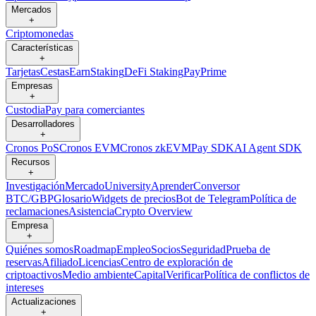
Mercados
+
Criptomonedas
Características
+
Tarjetas
Cestas
Earn
Staking
DeFi Staking
Pay
Prime
Empresas
+
Custodia
Pay para comerciantes
Desarrolladores
+
Cronos PoS
Cronos EVM
Cronos zkEVM
Pay SDK
AI Agent SDK
Recursos
+
Investigación
Mercado
University
Aprender
Conversor
BTC/GBP
Glosario
Widgets de precios
Bot de Telegram
Política de
reclamaciones
Asistencia
Crypto Overview
Empresa
+
Quiénes somos
Roadmap
Empleo
Socios
Seguridad
Prueba de
reservas
Afiliado
Licencias
Centro de exploración de
criptoactivos
Medio ambiente
Capital
Verificar
Política de conflictos de
intereses
Actualizaciones
+