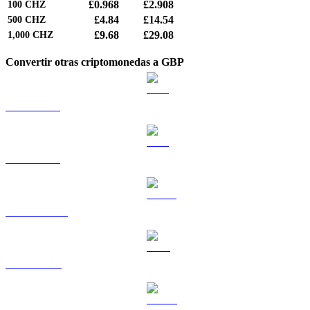
£0.968
£2.908
100
CHZ
£4.84
£14.54
500
CHZ
£9.68
£29.08
1,000
CHZ
Convertir otras criptomonedas a GBP
BTC a GBP
ETH a GBP
USDT a GBP
BNB a GBP