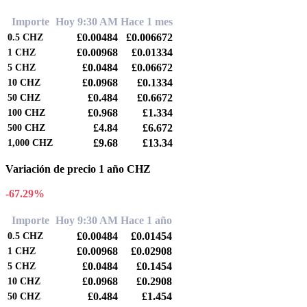
Importe
Hoy 9:30 AM
Hace 1 mes
£0.00484
£0.006672
0.5
CHZ
£0.00968
£0.01334
1
CHZ
£0.0484
£0.06672
5
CHZ
£0.0968
£0.1334
10
CHZ
£0.484
£0.6672
50
CHZ
£0.968
£1.334
100
CHZ
£4.84
£6.672
500
CHZ
£9.68
£13.34
1,000
CHZ
Variación de precio 1 año CHZ
-67.29%
Importe
Hoy 9:30 AM
Hace 1 año
£0.00484
£0.01454
0.5
CHZ
£0.00968
£0.02908
1
CHZ
£0.0484
£0.1454
5
CHZ
£0.0968
£0.2908
10
CHZ
£0.484
£1.454
50
CHZ