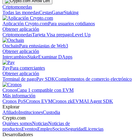
Criptomonedas
Todas las monedas
Cestas
Ganar
Staking
Aplicación Crypto.com
Para usuarios cotidianos
Obtener aplicación
Criptomonedas
Tarjeta Visa prepago
Level Up
Onchain
Para entusiastas de Web3
Obtener aplicación
Intercambios
Stake
Examinar DApps
Pay
Para comerciantes
Obtener aplicación
Terminal de pago
Pay SDK
Complementos de comercio electrónico
Cronos
Capa 1 compatible con EVM
Más información
Cronos PoS
Cronos EVM
Cronos zkEVM
AI Agent SDK
Explorar
Afiliado
Instituciones
Custodia
Crypto.com
Quiénes somos
Noticias
Noticias de
productos
Eventos
Empleo
Socios
Seguridad
Licencias
Desarrolladores