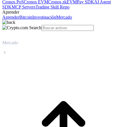
Cronos PoS
Cronos EVM
Cronos zkEVM
Pay SDK
AI Agent
SDK
MCP Servers
Trading Skill Repo
Aprender
Aprender
Bitcoin
Investigación
Mercado
Mercado
Chiliz
Precio en tiempo real de Chiliz CHZ