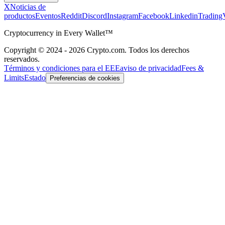
X
Noticias de
productos
Eventos
Reddit
Discord
Instagram
Facebook
Linkedin
Trading
Cryptocurrency in Every Wallet™
Copyright © 2024 - 2026 Crypto.com. Todos los derechos
reservados.
Términos y condiciones para el EEE
aviso de privacidad
Fees &
Limits
Estado
Preferencias de cookies