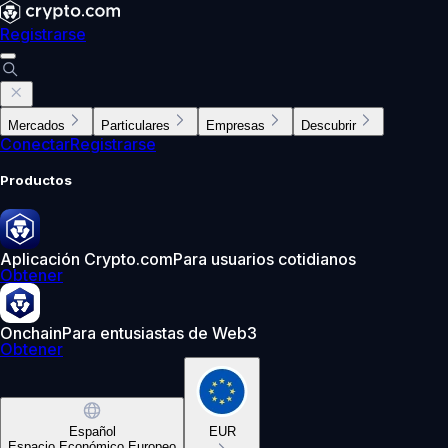
Registrarse
Mercados
Particulares
Empresas
Descubrir
Conectar
Registrarse
Productos
Aplicación Crypto.com
Para usuarios cotidianos
Obtener
Onchain
Para entusiastas de Web3
Obtener
Español
EUR
Espacio Económico Europeo