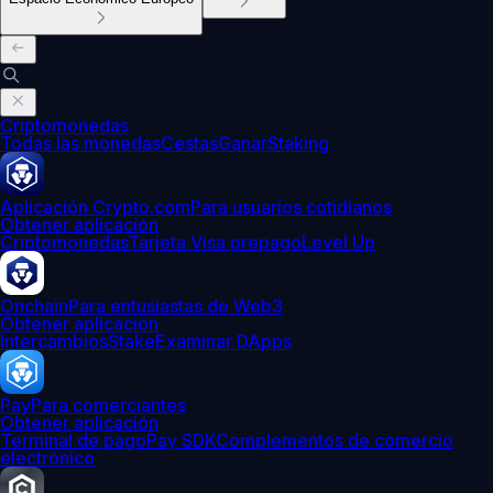
Criptomonedas
Todas las monedas
Cestas
Ganar
Staking
Aplicación Crypto.com
Para usuarios cotidianos
Obtener aplicación
Criptomonedas
Tarjeta Visa prepago
Level Up
Onchain
Para entusiastas de Web3
Obtener aplicación
Intercambios
Stake
Examinar DApps
Pay
Para comerciantes
Obtener aplicación
Terminal de pago
Pay SDK
Complementos de comercio
electrónico