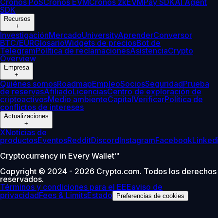
Cronos PoS
Cronos EVM
Cronos zkEVM
Pay SDK
AI Agent
SDK
Recursos
+
Investigación
Mercado
University
Aprender
Conversor
BTC/EUR
Glosario
Widgets de precios
Bot de
Telegram
Política de reclamaciones
Asistencia
Crypto
Overview
Empresa
+
Quiénes somos
Roadmap
Empleo
Socios
Seguridad
Prueba
de reservas
Afiliado
Licencias
Centro de exploración de
criptoactivos
Medio ambiente
Capital
Verificar
Política de
conflictos de intereses
Actualizaciones
+
X
Noticias de
productos
Eventos
Reddit
Discord
Instagram
Facebook
Linked
Cryptocurrency in Every Wallet™
Copyright © 2024 - 2026 Crypto.com. Todos los derechos
reservados.
Términos y condiciones para el EEE
aviso de
privacidad
Fees & Limits
Estado
Preferencias de cookies