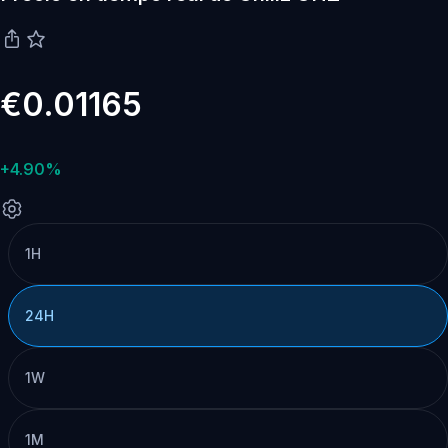
€0.01165
+4.90%
1H
24H
1W
1M