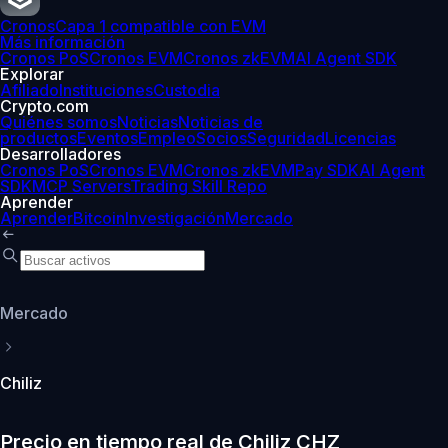
Cronos
Capa 1 compatible con EVM
Más información
Cronos PoS
Cronos EVM
Cronos zkEVM
AI Agent SDK
Explorar
Afiliado
Instituciones
Custodia
Crypto.com
Quiénes somos
Noticias
Noticias de
productos
Eventos
Empleo
Socios
Seguridad
Licencias
Desarrolladores
Cronos PoS
Cronos EVM
Cronos zkEVM
Pay SDK
AI Agent
SDK
MCP Servers
Trading Skill Repo
Aprender
Aprender
Bitcoin
Investigación
Mercado
Mercado
Chiliz
Precio en tiempo real de Chiliz CHZ