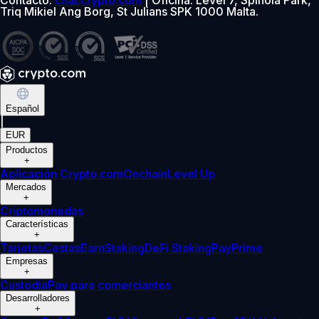
Triq Mikiel Ang Borg, St Julians SPK 1000 Malta.
Español
|
EUR
Productos
+
Aplicación Crypto.com
Onchain
Level Up
Mercados
+
Criptomonedas
Características
+
Tarjetas
Cestas
Earn
Staking
DeFi Staking
Pay
Prime
Empresas
+
Custodia
Pay para comerciantes
Desarrolladores
+