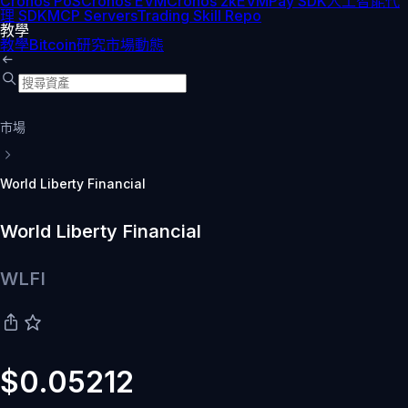
Cronos PoS
Cronos EVM
Cronos zkEVM
Pay SDK
人工智能代
理 SDK
MCP Servers
Trading Skill Repo
教學
教學
Bitcoin
研究
市場動態
市場
World Liberty Financial
World Liberty Financial
WLFI
$0.05212