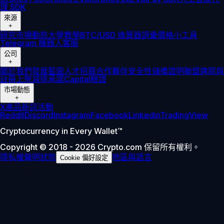
理 SDK
來源
+
研究
市場動態
大學
教學
BTC/USD 換算器
詞彙
價格小工具
Telegram 機器人
客服
公司
+
關於我們
發展藍圖
人才招募
合作夥伴
安全性
儲備證明
聯盟
牌照與
註冊
上架
減排承諾
Capital
驗證
市場動態
+
X
產品新訊
活動
Reddit
Discord
Instagram
Facebook
Linkedin
TradingView
Cryptocurrency in Every Wallet™
Copyright © 2018 - 2026 Crypto.com 保留所有權利。
隱私權聲明
狀態
地區與語言
Cookie 偏好設定