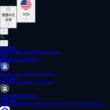
USD
繁體中文
全球
加密貨幣
所有代幣
籃子
Earn
質押
Perpetuals
預測
體育賽事
金融
選舉
經濟
Crypto.com App
適合日常用戶
下載 App
加密貨幣
Visa 預付卡
Level Up
交易所
適合進階交易人
下載 App
現貨訂單記錄
交易 API
永續合約期貨
CDCX CLI
TradingView