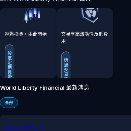
輕鬆投資，由此開始
交易享高流動性及低費
用
設
定
透
定
過
期
交
買
易
幣
所
買
World Liberty Financial 最新消息
賣
全部
Coins AI 最新消息