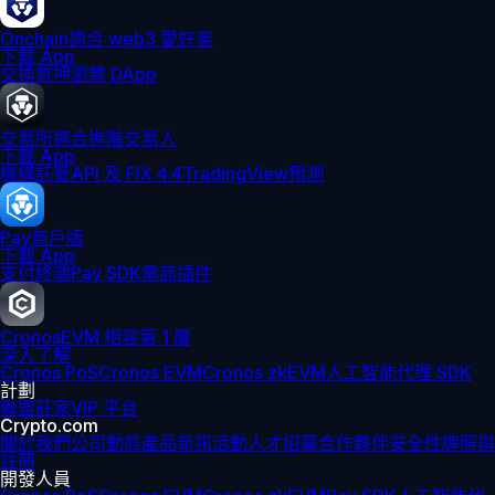
Onchain
適合 web3 愛好者
下載 App
交換
質押
瀏覽 DApp
交易所
適合進階交易人
下載 App
機構
託管
API 及 FIX 4.4
TradingView
預測
Pay
商戶版
下載 App
支付終端
Pay SDK
電商插件
Cronos
EVM 相容第 1 層
深入了解
Cronos PoS
Cronos EVM
Cronos zkEVM
人工智能代理 SDK
計劃
聯盟
莊家
VIP 平台
Crypto.com
關於我們
公司動態
產品新訊
活動
人才招募
合作夥伴
安全性
牌照與
註冊
開發人員