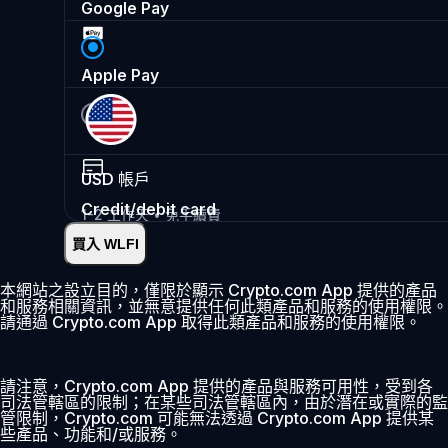
Google Pay
Apple Pay
USD
帳戶
Credit/debit card
1-2 工作天 • 免手續費
買入 WLFI
即時
•
存入
2.99%
本網站之設立目的，僅限於顯示 Crypto.com App 提供的產品
和服務相關資訊，並無意提供任何此類產品和服務的使用權限。
首 30 日 0% 費用
請通過 Crypto.com App 取得此類產品和服務的使用權限。
新增
請注意，Crypto.com App 提供的產品與服務可用性，受到各
司法管轄區的限制；在某些司法管轄區內，由於潛在或實際的監
管限制，Crypto.com 可能無法透過 Crypto.com App 提供某
些產品、功能和/或服務。