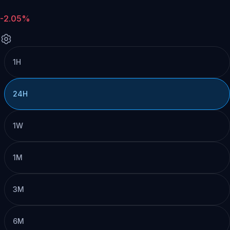
-2.05%
1H
24H
1W
1M
3M
6M