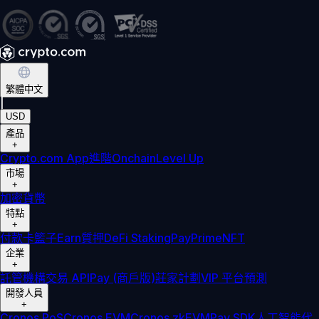
繁體中文
|
USD
產品
+
Crypto.com App
進階
Onchain
Level Up
市場
+
加密貨幣
特點
+
付款卡
籃子
Earn
質押
DeFi Staking
Pay
Prime
NFT
企業
+
託管
機構
交易 API
Pay (商戶版)
莊家計劃
VIP 平台
預測
開發人員
+
Cronos PoS
Cronos EVM
Cronos zkEVM
Pay SDK
人工智能代