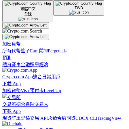
TWD
繁體中文
全球
加密貨幣
所有代幣
籃子
Earn
質押
Perpetuals
預測
體育賽事
金融
選舉
經濟
Crypto.com App
適合日常用戶
下載 App
加密貨幣
Visa 預付卡
Level Up
交易所
適合進階交易人
下載 App
現貨訂單記錄
交易 API
永續合約期貨
CDCX CLI
TradingView