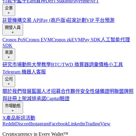
付款卡
籃子
Earn
質押
DeFi Staking
Pay
Prime
NFT
企業
+
託管
機構
交易 API
Pay (商戶版)
莊家計劃
VIP 平台
預測
開發人員
+
Cronos PoS
Cronos EVM
Cronos zkEVM
Pay SDK
人工智能代理
SDK
來源
+
研究
市場動態
大學
教學
BTC/TWD 換算器
詞彙
價格小工具
Telegram 機器人
客服
公司
+
關於我們
發展藍圖
人才招募
合作夥伴
安全性
儲備證明
聯盟
牌照
與註冊
上架
減排承諾
Capital
驗證
市場動態
+
X
產品新訊
活動
Reddit
Discord
Instagram
Facebook
Linkedin
TradingView
Cryptocurrency in Every Wallet™