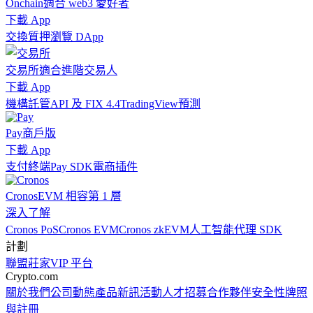
Onchain
適合 web3 愛好者
下載 App
交換
質押
瀏覽 DApp
交易所
適合進階交易人
下載 App
機構
託管
API 及 FIX 4.4
TradingView
預測
Pay
商戶版
下載 App
支付終端
Pay SDK
電商插件
Cronos
EVM 相容第 1 層
深入了解
Cronos PoS
Cronos EVM
Cronos zkEVM
人工智能代理 SDK
計劃
聯盟
莊家
VIP 平台
Crypto.com
關於我們
公司動態
產品新訊
活動
人才招募
合作夥伴
安全性
牌照
與註冊