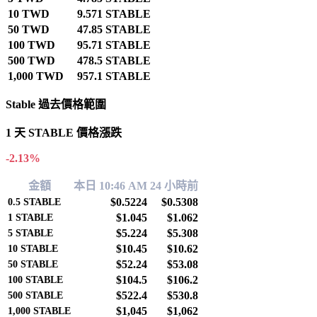
10 TWD
9.571 STABLE
50 TWD
47.85 STABLE
100 TWD
95.71 STABLE
500 TWD
478.5 STABLE
1,000 TWD
957.1 STABLE
Stable 過去價格範圍
1 天 STABLE 價格漲跌
-2.13%
金額
本日 10:46 AM
24 小時前
$0.5224
$0.5308
0.5
STABLE
$1.045
$1.062
1
STABLE
$5.224
$5.308
5
STABLE
$10.45
$10.62
10
STABLE
$52.24
$53.08
50
STABLE
$104.5
$106.2
100
STABLE
$522.4
$530.8
500
STABLE
$1,045
$1,062
1,000
STABLE