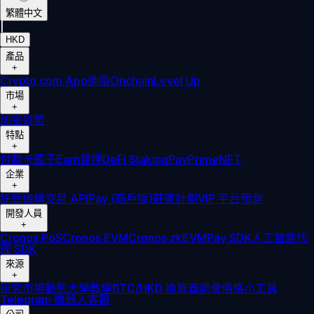
繁體中文
|
HKD
產品
+
Crypto.com App
進階
Onchain
Level Up
市場
+
加密貨幣
特點
+
付款卡
籃子
Earn
質押
DeFi Staking
Pay
Prime
NFT
企業
+
託管
機構
交易 API
Pay (商戶版)
莊家計劃
VIP 平台
預測
開發人員
+
Cronos PoS
Cronos EVM
Cronos zkEVM
Pay SDK
人工智能代
理 SDK
來源
+
研究
市場動態
大學
教學
BTC/HKD 換算器
詞彙
價格小工具
Telegram 機器人
客服