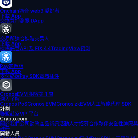
Onchain
適合 web3 愛好者
下載 App
交換
質押
瀏覽 DApp
交易所
適合進階交易人
下載 App
機構
託管
API 及 FIX 4.4
TradingView
預測
Pay
商戶版
下載 App
支付終端
Pay SDK
電商插件
Cronos
EVM 相容第 1 層
深入了解
Cronos PoS
Cronos EVM
Cronos zkEVM
人工智能代理 SDK
計劃
聯盟
莊家
VIP 平台
Crypto.com
關於我們
公司動態
產品新訊
活動
人才招募
合作夥伴
安全性
牌照與
註冊
開發人員