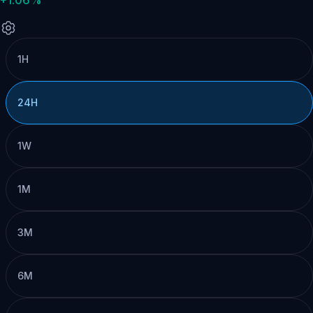
1H
24H
1W
1M
3M
6M