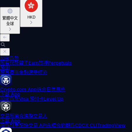
HKD
繁體中文
全球
加密貨幣
所有代幣
籃子
Earn
質押
Perpetuals
預測
體育賽事
金融
選舉
經濟
Crypto.com App
適合日常用戶
下載 App
加密貨幣
Visa 預付卡
Level Up
交易所
適合進階交易人
下載 App
現貨訂單記錄
交易 API
永續合約期貨
CDCX CLI
TradingView