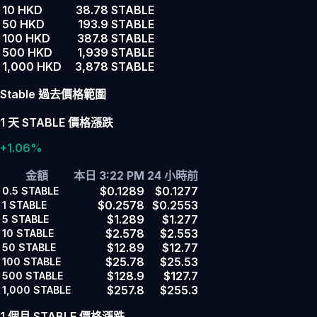
10 HKD
38.78 STABLE
50 HKD
193.9 STABLE
100 HKD
387.8 STABLE
500 HKD
1,939 STABLE
1,000 HKD
3,878 STABLE
Stable 過去價格範圍
1 天 STABLE 價格漲跌
+1.06%
金額
本日 3:22 PM
24 小時前
$0.1289
$0.1277
0.5
STABLE
$0.2578
$0.2553
1
STABLE
$1.289
$1.277
5
STABLE
$2.578
$2.553
10
STABLE
$12.89
$12.77
50
STABLE
$25.78
$25.53
100
STABLE
$128.9
$127.7
500
STABLE
$257.8
$255.3
1,000
STABLE
1 個月 STABLE 價格漲跌