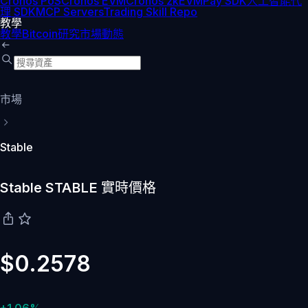
Cronos PoS
Cronos EVM
Cronos zkEVM
Pay SDK
人工智能代
理 SDK
MCP Servers
Trading Skill Repo
教學
教學
Bitcoin
研究
市場動態
市場
Stable
Stable STABLE 實時價格
$0.2578
+1.06%