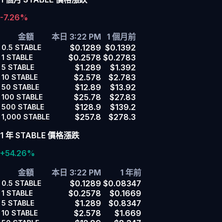
-7.26%
金額
本日 3:22 PM
1 個月前
$0.1289
$0.1392
0.5
STABLE
$0.2578
$0.2783
1
STABLE
$1.289
$1.392
5
STABLE
$2.578
$2.783
10
STABLE
$12.89
$13.92
50
STABLE
$25.78
$27.83
100
STABLE
$128.9
$139.2
500
STABLE
$257.8
$278.3
1,000
STABLE
1 年 STABLE 價格漲跌
+54.26%
金額
本日 3:22 PM
1 年前
$0.1289
$0.08347
0.5
STABLE
$0.2578
$0.1669
1
STABLE
$1.289
$0.8347
5
STABLE
$2.578
$1.669
10
STABLE