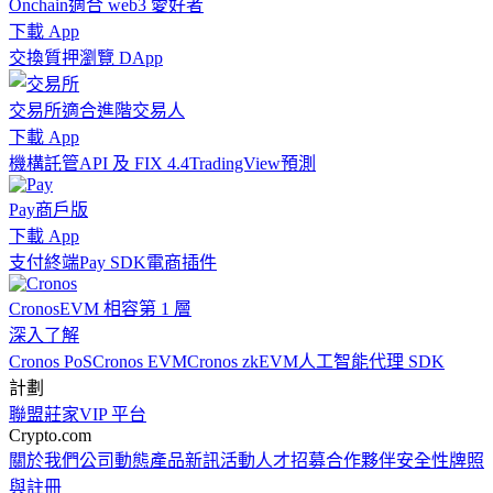
Onchain
適合 web3 愛好者
下載 App
交換
質押
瀏覽 DApp
交易所
適合進階交易人
下載 App
機構
託管
API 及 FIX 4.4
TradingView
預測
Pay
商戶版
下載 App
支付終端
Pay SDK
電商插件
Cronos
EVM 相容第 1 層
深入了解
Cronos PoS
Cronos EVM
Cronos zkEVM
人工智能代理 SDK
計劃
聯盟
莊家
VIP 平台
Crypto.com
關於我們
公司動態
產品新訊
活動
人才招募
合作夥伴
安全性
牌照
與註冊