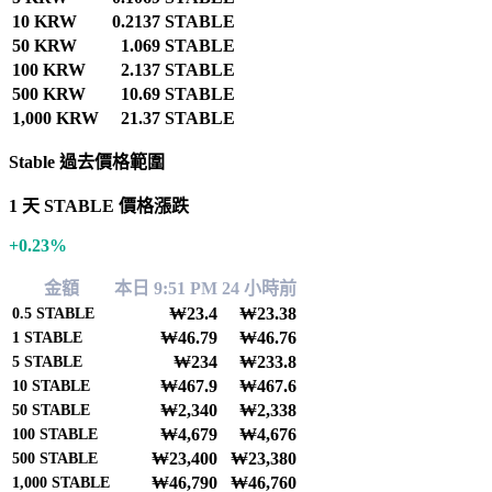
10 KRW
0.2137 STABLE
50 KRW
1.069 STABLE
100 KRW
2.137 STABLE
500 KRW
10.69 STABLE
1,000 KRW
21.37 STABLE
Stable 過去價格範圍
1 天 STABLE 價格漲跌
+0.23%
金額
本日 9:51 PM
24 小時前
₩23.4
₩23.38
0.5
STABLE
₩46.79
₩46.76
1
STABLE
₩234
₩233.8
5
STABLE
₩467.9
₩467.6
10
STABLE
₩2,340
₩2,338
50
STABLE
₩4,679
₩4,676
100
STABLE
₩23,400
₩23,380
500
STABLE
₩46,790
₩46,760
1,000
STABLE