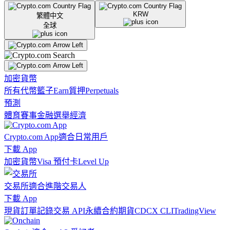
KRW
繁體中文
全球
加密貨幣
所有代幣
籃子
Earn
質押
Perpetuals
預測
體育賽事
金融
選舉
經濟
Crypto.com App
適合日常用戶
下載 App
加密貨幣
Visa 預付卡
Level Up
交易所
適合進階交易人
下載 App
現貨訂單記錄
交易 API
永續合約期貨
CDCX CLI
TradingView