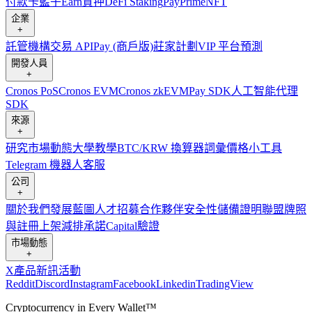
付款卡
籃子
Earn
質押
DeFi Staking
Pay
Prime
NFT
企業
+
託管
機構
交易 API
Pay (商戶版)
莊家計劃
VIP 平台
預測
開發人員
+
Cronos PoS
Cronos EVM
Cronos zkEVM
Pay SDK
人工智能代理
SDK
來源
+
研究
市場動態
大學
教學
BTC/KRW 換算器
詞彙
價格小工具
Telegram 機器人
客服
公司
+
關於我們
發展藍圖
人才招募
合作夥伴
安全性
儲備證明
聯盟
牌照
與註冊
上架
減排承諾
Capital
驗證
市場動態
+
X
產品新訊
活動
Reddit
Discord
Instagram
Facebook
Linkedin
TradingView
Cryptocurrency in Every Wallet™