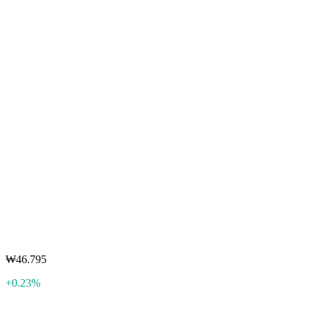
₩46.795
+0.23%