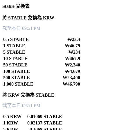
Stable 兌換表
將 STABLE 兌換為 KRW
截至本日 09:51 PM
0.5 STABLE
₩23.4
1 STABLE
₩46.79
5 STABLE
₩234
10 STABLE
₩467.9
50 STABLE
₩2,340
100 STABLE
₩4,679
500 STABLE
₩23,400
1,000 STABLE
₩46,790
將 KRW 兌換為 STABLE
截至本日 09:51 PM
0.5 KRW
0.01069 STABLE
1 KRW
0.02137 STABLE
5 KRW
0.1069 STABLE