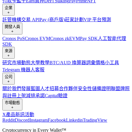
付款卡
籃子
Earn
質押
DeFi Staking
Pay
Prime
NFT
企業
+
託管
機構
交易 API
Pay (商戶版)
莊家計劃
VIP 平台
預測
開發人員
+
Cronos PoS
Cronos EVM
Cronos zkEVM
Pay SDK
人工智能代理
SDK
來源
+
研究
市場動態
大學
教學
BTC/AUD 換算器
詞彙
價格小工具
Telegram 機器人
客服
公司
+
關於我們
發展藍圖
人才招募
合作夥伴
安全性
儲備證明
聯盟
牌照
與註冊
上架
減排承諾
Capital
驗證
市場動態
+
X
產品新訊
活動
Reddit
Discord
Instagram
Facebook
Linkedin
TradingView
Cryptocurrency in Every Wallet™