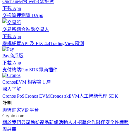
Onchain
適合 web3 愛好者
下載 App
交換
質押
瀏覽 DApp
交易所
適合進階交易人
下載 App
機構
託管
API 及 FIX 4.4
TradingView
預測
Pay
商戶版
下載 App
支付終端
Pay SDK
電商插件
Cronos
EVM 相容第 1 層
深入了解
Cronos PoS
Cronos EVM
Cronos zkEVM
人工智能代理 SDK
計劃
聯盟
莊家
VIP 平台
Crypto.com
關於我們
公司動態
產品新訊
活動
人才招募
合作夥伴
安全性
牌照
與註冊