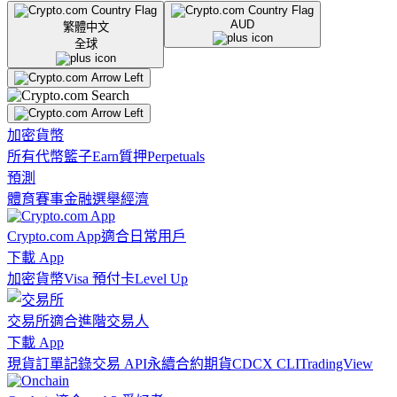
AUD
繁體中文
全球
加密貨幣
所有代幣
籃子
Earn
質押
Perpetuals
預測
體育賽事
金融
選舉
經濟
Crypto.com App
適合日常用戶
下載 App
加密貨幣
Visa 預付卡
Level Up
交易所
適合進階交易人
下載 App
現貨訂單記錄
交易 API
永續合約期貨
CDCX CLI
TradingView