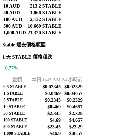
10 AUD
213.2 STABLE
50 AUD
1,066 STABLE
100 AUD
2,132 STABLE
500 AUD
10,660 STABLE
1,000 AUD
21,320 STABLE
Stable 過去價格範圍
1 天 STABLE 價格漲跌
+0.77%
金額
本日 1:47 AM
24 小時前
$0.02345
$0.02329
0.5
STABLE
$0.0469
$0.04657
1
STABLE
$0.2345
$0.2329
5
STABLE
$0.469
$0.4657
10
STABLE
$2.345
$2.329
50
STABLE
$4.69
$4.657
100
STABLE
$23.45
$23.29
500
STABLE
$46.9
$46.57
1,000
STABLE