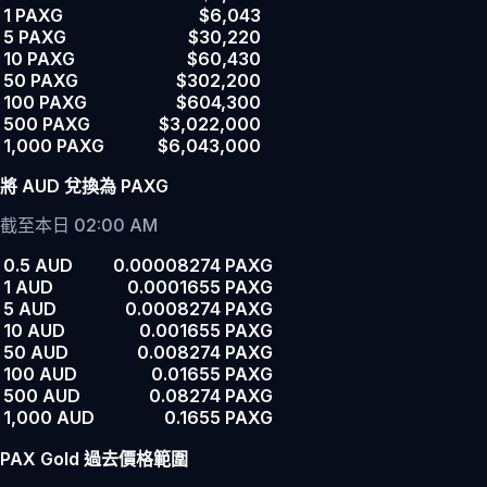
1 PAXG
$6,043
5 PAXG
$30,220
10 PAXG
$60,430
50 PAXG
$302,200
100 PAXG
$604,300
500 PAXG
$3,022,000
1,000 PAXG
$6,043,000
將 AUD 兌換為 PAXG
截至本日 02:00 AM
0.5 AUD
0.00008274 PAXG
1 AUD
0.0001655 PAXG
5 AUD
0.0008274 PAXG
10 AUD
0.001655 PAXG
50 AUD
0.008274 PAXG
100 AUD
0.01655 PAXG
500 AUD
0.08274 PAXG
1,000 AUD
0.1655 PAXG
PAX Gold 過去價格範圍