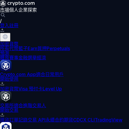
市場
個人
企業
探索
/
登入
註冊
加密貨幣
所有代幣
籃子
Earn
質押
Perpetuals
預測
體育賽事
金融
選舉
經濟
Crypto.com App
適合日常用戶
開始使用
加密貨幣
Visa 預付卡
Level Up
交易所
適合進階交易人
開始交易
現貨訂單記錄
交易 API
永續合約期貨
CDCX CLI
TradingView