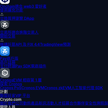
Onchain
適合 web3 愛好者
使用擴充功能
交換
質押
瀏覽 DApp
交易所
適合進階交易人
開始交易
機構
託管
API 及 FIX 4.4
TradingView
預測
Pay
商戶版
商戶註冊
支付終端
Pay SDK
電商插件
Cronos
EVM 相容第 1 層
探索 Cronos
Cronos PoS
Cronos EVM
Cronos zkEVM
人工智能代理 SDK
計劃
聯盟
莊家
VIP 平台
Crypto.com
關於我們
公司動態
產品新訊
活動
人才招募
合作夥伴
安全性
牌照與
開發人員