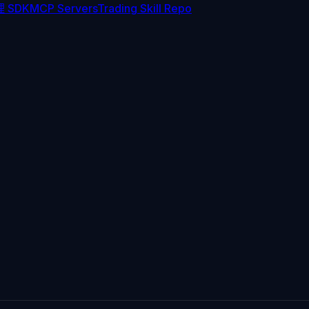
 SDK
MCP Servers
Trading Skill Repo