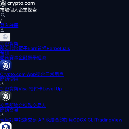
市場
個人
企業
探索
/
登入
註冊
加密貨幣
所有代幣
籃子
Earn
質押
Perpetuals
預測
體育賽事
金融
選舉
經濟
Crypto.com App
適合日常用戶
開始使用
加密貨幣
Visa 預付卡
Level Up
交易所
適合進階交易人
開始交易
現貨訂單記錄
交易 API
永續合約期貨
CDCX CLI
TradingView