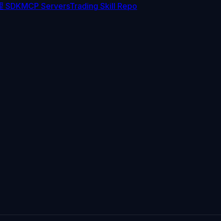
 SDK
MCP Servers
Trading Skill Repo