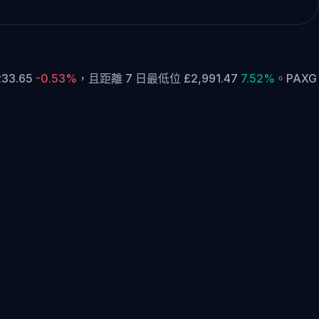
33.65
-0.53%
，
且距離 7 日最低位 £2,991.47
7.52%
。
PAXG