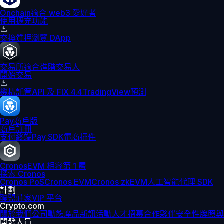
Onchain
適合 web3 愛好者
使用擴充功能
交換
質押
瀏覽 DApp
交易所
適合進階交易人
開始交易
機構
託管
API 及 FIX 4.4
TradingView
預測
Pay
商戶版
商戶註冊
支付終端
Pay SDK
電商插件
Cronos
EVM 相容第 1 層
探索 Cronos
Cronos PoS
Cronos EVM
Cronos zkEVM
人工智能代理 SDK
計劃
聯盟
莊家
VIP 平台
Crypto.com
關於我們
公司動態
產品新訊
活動
人才招募
合作夥伴
安全性
牌照與
開發人員