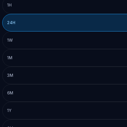
1H
24H
1W
1M
3M
6M
1Y