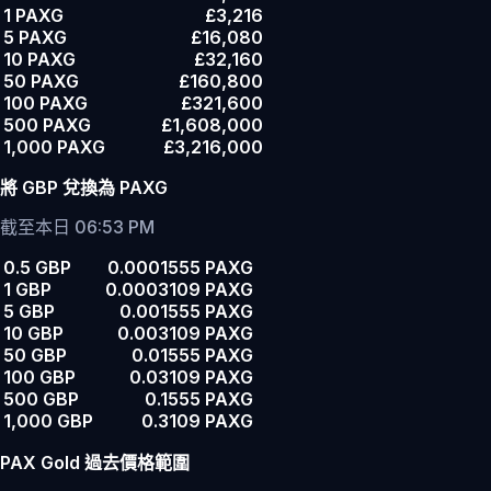
1 PAXG
£3,216
5 PAXG
£16,080
10 PAXG
£32,160
50 PAXG
£160,800
100 PAXG
£321,600
500 PAXG
£1,608,000
1,000 PAXG
£3,216,000
將 GBP 兌換為 PAXG
截至本日 06:53 PM
0.5 GBP
0.0001555 PAXG
1 GBP
0.0003109 PAXG
5 GBP
0.001555 PAXG
10 GBP
0.003109 PAXG
50 GBP
0.01555 PAXG
100 GBP
0.03109 PAXG
500 GBP
0.1555 PAXG
1,000 GBP
0.3109 PAXG
PAX Gold 過去價格範圍