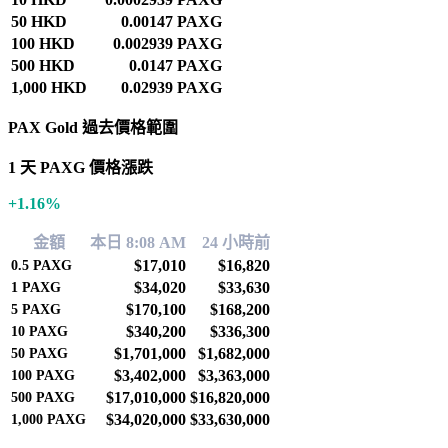
50 HKD
0.00147 PAXG
100 HKD
0.002939 PAXG
500 HKD
0.0147 PAXG
1,000 HKD
0.02939 PAXG
PAX Gold 過去價格範圍
1 天 PAXG 價格漲跌
+1.16%
金額
本日 8:08 AM
24 小時前
$17,010
$16,820
0.5
PAXG
$34,020
$33,630
1
PAXG
$170,100
$168,200
5
PAXG
$340,200
$336,300
10
PAXG
$1,701,000
$1,682,000
50
PAXG
$3,402,000
$3,363,000
100
PAXG
$17,010,000
$16,820,000
500
PAXG
$34,020,000
$33,630,000
1,000
PAXG