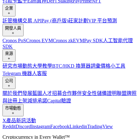
付款卡
籃子
Earn
質押
DeFi Staking
Pay
Prime
NFT
企業
+
託管
機構
交易 API
Pay (商戶版)
莊家計劃
VIP 平台
預測
開發人員
+
Cronos PoS
Cronos EVM
Cronos zkEVM
Pay SDK
人工智能代理
SDK
來源
+
研究
市場動態
大學
教學
BTC/HKD 換算器
詞彙
價格小工具
Telegram 機器人
客服
公司
+
關於我們
發展藍圖
人才招募
合作夥伴
安全性
儲備證明
聯盟
牌照
與註冊
上架
減排承諾
Capital
驗證
市場動態
+
X
產品新訊
活動
Reddit
Discord
Instagram
Facebook
Linkedin
TradingView
Cryptocurrency in Every Wallet™