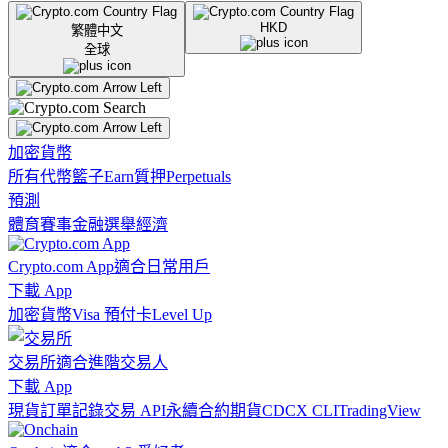
HKD
繁體中文
全球
加密貨幣
所有代幣
籃子
Earn
質押
Perpetuals
預測
體育賽事
金融
選舉
經濟
Crypto.com App
適合日常用戶
下載 App
加密貨幣
Visa 預付卡
Level Up
交易所
適合進階交易人
下載 App
現貨訂單記錄
交易 API
永續合約期貨
CDCX CLI
TradingView