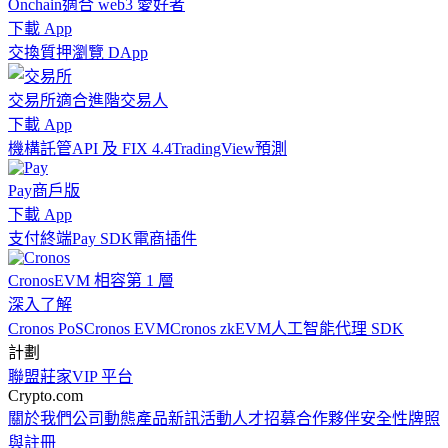
Onchain
適合 web3 愛好者
下載 App
交換
質押
瀏覽 DApp
交易所
適合進階交易人
下載 App
機構
託管
API 及 FIX 4.4
TradingView
預測
Pay
商戶版
下載 App
支付終端
Pay SDK
電商插件
Cronos
EVM 相容第 1 層
深入了解
Cronos PoS
Cronos EVM
Cronos zkEVM
人工智能代理 SDK
計劃
聯盟
莊家
VIP 平台
Crypto.com
關於我們
公司動態
產品新訊
活動
人才招募
合作夥伴
安全性
牌照
與註冊