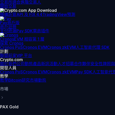
交易所
適合進階交易人
開始交易
機構
託管
API 及 FIX 4.4
TradingView
預測
Pay
商戶版
商戶註冊
支付終端
Pay SDK
電商插件
Cronos
EVM 相容第 1 層
探索 Cronos
Cronos PoS
Cronos EVM
Cronos zkEVM
人工智能代理 SDK
計劃
聯盟
莊家
VIP 平台
Crypto.com
關於我們
公司動態
產品新訊
活動
人才招募
合作夥伴
安全性
牌照與
開發人員
Cronos PoS
Cronos EVM
Cronos zkEVM
Pay SDK
人工智能代理
教學
教學
Bitcoin
研究
市場動態
市場
PAX Gold