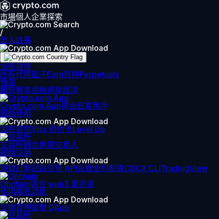
市場
個人
企業
探索
/
登入
註冊
加密貨幣
所有代幣
籃子
Earn
質押
Perpetuals
預測
體育賽事
金融
選舉
經濟
Crypto.com App
適合日常用戶
開始使用
加密貨幣
Visa 預付卡
Level Up
交易所
適合進階交易人
開始交易
現貨訂單記錄
交易 API
永續合約期貨
CDCX CLI
TradingView
Onchain
適合 web3 愛好者
使用擴充功能
交換
質押
瀏覽 DApp