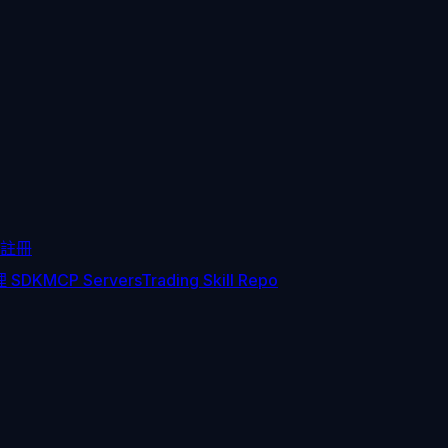
註冊
 SDK
MCP Servers
Trading Skill Repo