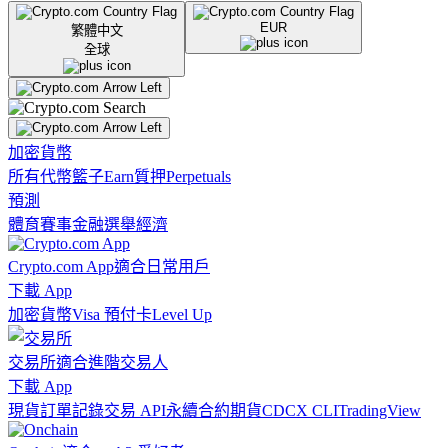
EUR
繁體中文
全球
加密貨幣
所有代幣
籃子
Earn
質押
Perpetuals
預測
體育賽事
金融
選舉
經濟
Crypto.com App
適合日常用戶
下載 App
加密貨幣
Visa 預付卡
Level Up
交易所
適合進階交易人
下載 App
現貨訂單記錄
交易 API
永續合約期貨
CDCX CLI
TradingView