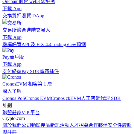
Onchain
適合 web3 愛好者
下載 App
交換
質押
瀏覽 DApp
交易所
適合進階交易人
下載 App
機構
託管
API 及 FIX 4.4
TradingView
預測
Pay
商戶版
下載 App
支付終端
Pay SDK
電商插件
Cronos
EVM 相容第 1 層
深入了解
Cronos PoS
Cronos EVM
Cronos zkEVM
人工智能代理 SDK
計劃
聯盟
莊家
VIP 平台
Crypto.com
關於我們
公司動態
產品新訊
活動
人才招募
合作夥伴
安全性
牌照
與註冊