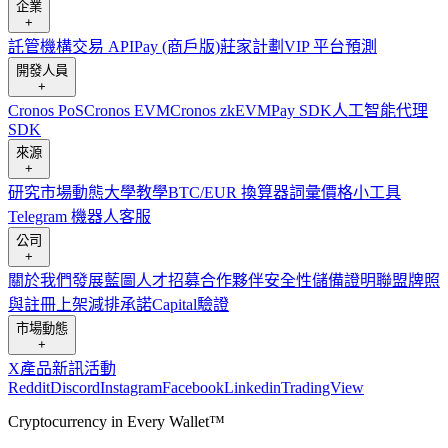
企業
+
託管
機構
交易 API
Pay (商戶版)
莊家計劃
VIP 平台
預測
開發人員
+
Cronos PoS
Cronos EVM
Cronos zkEVM
Pay SDK
人工智能代理
SDK
來源
+
研究
市場動態
大學
教學
BTC/EUR 換算器
詞彙
價格小工具
Telegram 機器人
客服
公司
+
關於我們
發展藍圖
人才招募
合作夥伴
安全性
儲備證明
聯盟
牌照
與註冊
上架
減排承諾
Capital
驗證
市場動態
+
X
產品新訊
活動
Reddit
Discord
Instagram
Facebook
Linkedin
TradingView
Cryptocurrency in Every Wallet™