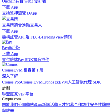
Onchain
適合 web3 愛好者
下載 App
交換
質押
瀏覽 DApp
交易所
適合進階交易人
下載 App
機構
託管
API 及 FIX 4.4
TradingView
預測
Pay
商戶版
下載 App
支付終端
Pay SDK
電商插件
Cronos
EVM 相容第 1 層
深入了解
Cronos PoS
Cronos EVM
Cronos zkEVM
人工智能代理 SDK
計劃
聯盟
莊家
VIP 平台
Crypto.com
關於我們
公司動態
產品新訊
活動
人才招募
合作夥伴
安全性
牌照
與註冊