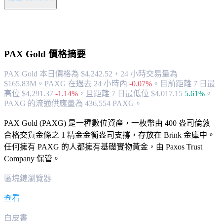
關於 PAX Gold
PAX Gold
價格摘要
PAX Gold 本日價格為 $4,242.52，24 小時交易量為
$165.83M。PAXG 在過去 24 小時內
-0.07%
。
目前距離 7 日最
高位 $4,291.37
-1.14%
，
且距離 7 日最低位 $4,017.15
5.61%
。
PAXG 的流通供應量為 436,554 PAXG。
PAX Gold (PAXG) 是一種數位資產，一枚幣由 400 盎司倫敦
合格交貨金條之 1 精金金衡盎司支撐，存放在 Brink 金庫中。
任何擁有 PAXG 的人都擁有基礎實物黃金，由 Paxos Trust
Company 保管。
區塊鏈瀏覽器
查看
白皮書