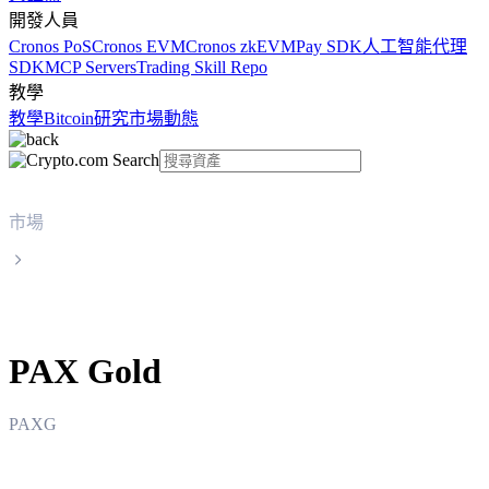
開發人員
Cronos PoS
Cronos EVM
Cronos zkEVM
Pay SDK
人工智能代理
SDK
MCP Servers
Trading Skill Repo
教學
教學
Bitcoin
研究
市場動態
市場
PAX Gold
PAX Gold
PAXG