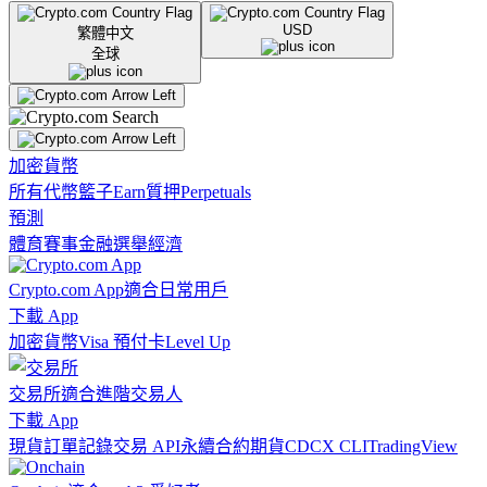
USD
繁體中文
全球
加密貨幣
所有代幣
籃子
Earn
質押
Perpetuals
預測
體育賽事
金融
選舉
經濟
Crypto.com App
適合日常用戶
下載 App
加密貨幣
Visa 預付卡
Level Up
交易所
適合進階交易人
下載 App
現貨訂單記錄
交易 API
永續合約期貨
CDCX CLI
TradingView