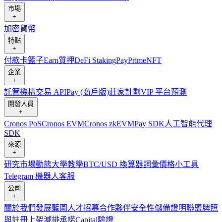
市場
+
加密貨幣
特點
+
付款卡
籃子
Earn
質押
DeFi Staking
Pay
Prime
NFT
企業
+
託管
機構
交易 API
Pay (商戶版)
莊家計劃
VIP 平台
預測
開發人員
+
Cronos PoS
Cronos EVM
Cronos zkEVM
Pay SDK
人工智能代理
SDK
來源
+
研究
市場動態
大學
教學
BTC/USD 換算器
詞彙
價格小工具
Telegram 機器人
客服
公司
+
關於我們
發展藍圖
人才招募
合作夥伴
安全性
儲備證明
聯盟
牌照
與註冊
上架
減排承諾
Capital
驗證