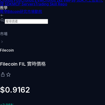
Cronos PoS
Cronos EVM
Cronos zkEVM
Pay SDK
人工智能代
理 SDK
MCP Servers
Trading Skill Repo
教學
教學
Bitcoin
研究
市場動態
市場
Filecoin
Filecoin FIL 實時價格
$0.9162
+2.98%