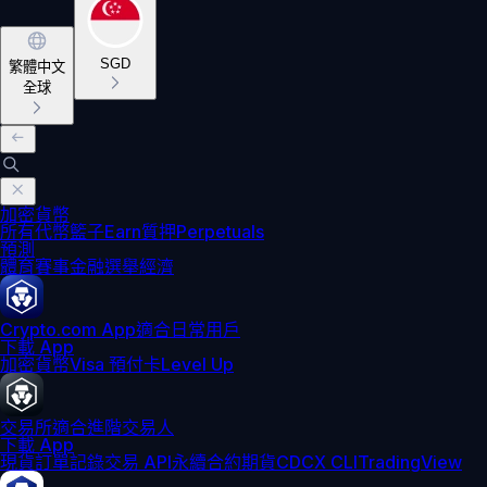
SGD
繁體中文
全球
加密貨幣
所有代幣
籃子
Earn
質押
Perpetuals
預測
體育賽事
金融
選舉
經濟
Crypto.com App
適合日常用戶
下載 App
加密貨幣
Visa 預付卡
Level Up
交易所
適合進階交易人
下載 App
現貨訂單記錄
交易 API
永續合約期貨
CDCX CLI
TradingView