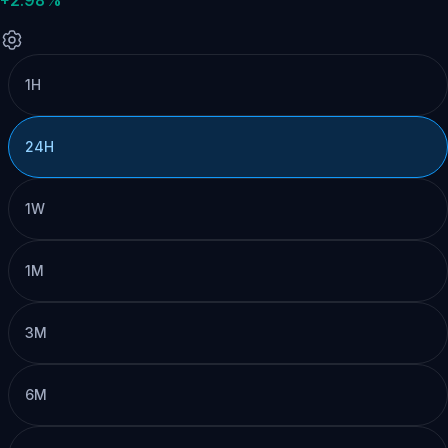
1H
24H
1W
1M
3M
6M