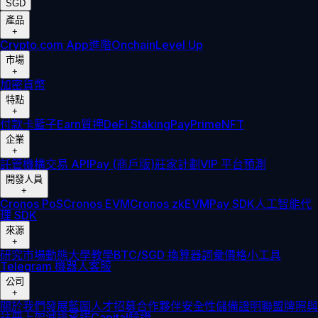
SGD
產品
+
Crypto.com App
進階
Onchain
Level Up
市場
+
加密貨幣
特點
+
付款卡
籃子
Earn
質押
DeFi Staking
Pay
Prime
NFT
企業
+
託管
機構
交易 API
Pay (商戶版)
莊家計劃
VIP 平台
預測
開發人員
+
Cronos PoS
Cronos EVM
Cronos zkEVM
Pay SDK
人工智能代
理 SDK
來源
+
研究
市場動態
大學
教學
BTC/SGD 換算器
詞彙
價格小工具
Telegram 機器人
客服
公司
+
關於我們
發展藍圖
人才招募
合作夥伴
安全性
儲備證明
聯盟
牌照與
註冊
上架
減排承諾
Capital
驗證