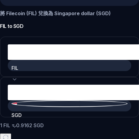
將 Filecoin (FIL) 兌換為 Singapore dollar (SGD)
FIL
to
SGD
FIL
SGD
1
FIL
=
0.9162
SGD