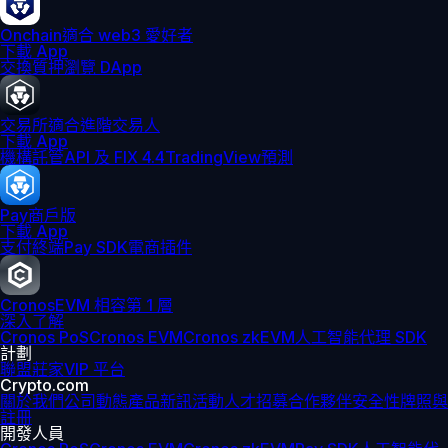
Onchain
適合 web3 愛好者
下載 App
交換
質押
瀏覽 DApp
交易所
適合進階交易人
下載 App
機構
託管
API 及 FIX 4.4
TradingView
預測
Pay
商戶版
下載 App
支付終端
Pay SDK
電商插件
Cronos
EVM 相容第 1 層
深入了解
Cronos PoS
Cronos EVM
Cronos zkEVM
人工智能代理 SDK
計劃
聯盟
莊家
VIP 平台
Crypto.com
關於我們
公司動態
產品新訊
活動
人才招募
合作夥伴
安全性
牌照與
註冊
開發人員