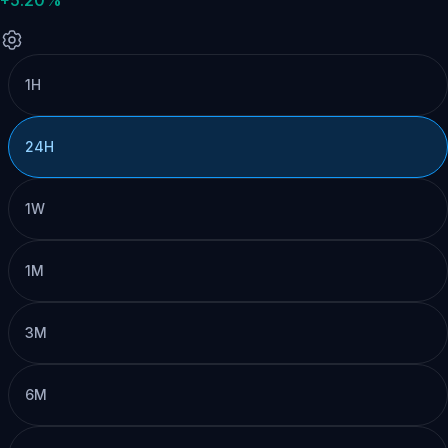
1H
24H
1W
1M
3M
6M