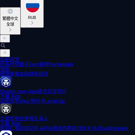
RUB
繁體中文
全球
加密貨幣
所有代幣
籃子
Earn
質押
Perpetuals
預測
體育賽事
金融
選舉
經濟
Crypto.com App
適合日常用戶
下載 App
加密貨幣
Visa 預付卡
Level Up
交易所
適合進階交易人
下載 App
現貨訂單記錄
交易 API
永續合約期貨
CDCX CLI
TradingView