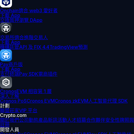
Onchain
適合 web3 愛好者
下載 App
交換
質押
瀏覽 DApp
交易所
適合進階交易人
下載 App
機構
託管
API 及 FIX 4.4
TradingView
預測
Pay
商戶版
下載 App
支付終端
Pay SDK
電商插件
Cronos
EVM 相容第 1 層
深入了解
Cronos PoS
Cronos EVM
Cronos zkEVM
人工智能代理 SDK
計劃
聯盟
莊家
VIP 平台
Crypto.com
關於我們
公司動態
產品新訊
活動
人才招募
合作夥伴
安全性
牌照與
註冊
開發人員