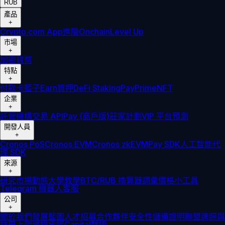
RUB
產品
+
Crypto.com App
進階
Onchain
Level Up
市場
+
加密貨幣
特點
+
付款卡
籃子
Earn
質押
DeFi Staking
Pay
Prime
NFT
企業
+
託管
機構
交易 API
Pay (商戶版)
莊家計劃
VIP 平台
預測
開發人員
+
Cronos PoS
Cronos EVM
Cronos zkEVM
Pay SDK
人工智能代
理 SDK
來源
+
研究
市場動態
大學
教學
BTC/RUB 換算器
詞彙
價格小工具
Telegram 機器人
客服
公司
+
關於我們
發展藍圖
人才招募
合作夥伴
安全性
儲備證明
聯盟
牌照與
註冊
上架
減排承諾
Capital
驗證