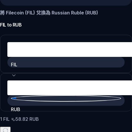
將 Filecoin (FIL) 兌換為 Russian Ruble (RUB)
FIL
to
RUB
FIL
RUB
1
FIL
=
58.82
RUB