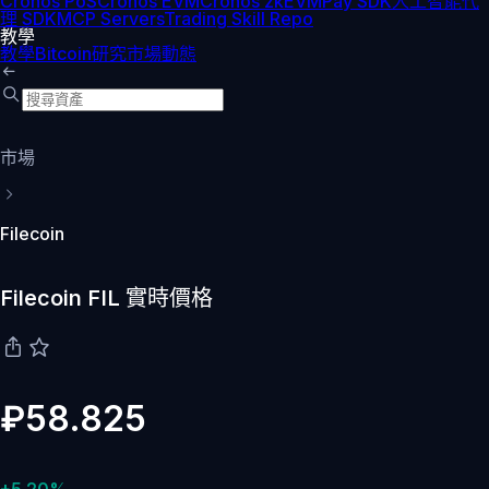
Cronos PoS
Cronos EVM
Cronos zkEVM
Pay SDK
人工智能代
理 SDK
MCP Servers
Trading Skill Repo
教學
教學
Bitcoin
研究
市場動態
市場
Filecoin
Filecoin FIL 實時價格
₽58.825
+5.20%