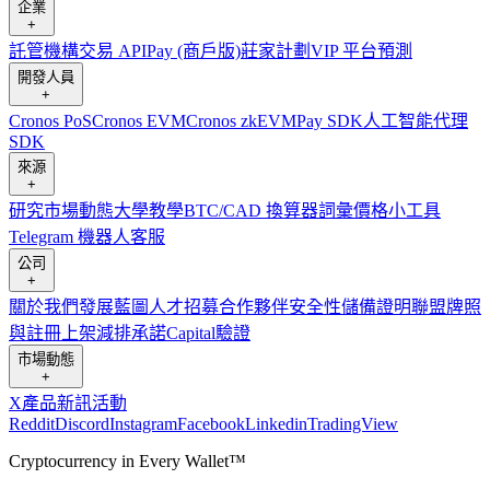
企業
+
託管
機構
交易 API
Pay (商戶版)
莊家計劃
VIP 平台
預測
開發人員
+
Cronos PoS
Cronos EVM
Cronos zkEVM
Pay SDK
人工智能代理
SDK
來源
+
研究
市場動態
大學
教學
BTC/CAD 換算器
詞彙
價格小工具
Telegram 機器人
客服
公司
+
關於我們
發展藍圖
人才招募
合作夥伴
安全性
儲備證明
聯盟
牌照
與註冊
上架
減排承諾
Capital
驗證
市場動態
+
X
產品新訊
活動
Reddit
Discord
Instagram
Facebook
Linkedin
TradingView
Cryptocurrency in Every Wallet™