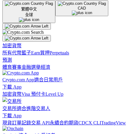
CAD
繁體中文
全球
加密貨幣
所有代幣
籃子
Earn
質押
Perpetuals
預測
體育賽事
金融
選舉
經濟
Crypto.com App
適合日常用戶
下載 App
加密貨幣
Visa 預付卡
Level Up
交易所
適合進階交易人
下載 App
現貨訂單記錄
交易 API
永續合約期貨
CDCX CLI
TradingView