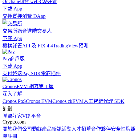
Onchain
適合 web3 愛好者
下載 App
交換
質押
瀏覽 DApp
交易所
適合進階交易人
下載 App
機構
託管
API 及 FIX 4.4
TradingView
預測
Pay
商戶版
下載 App
支付終端
Pay SDK
電商插件
Cronos
EVM 相容第 1 層
深入了解
Cronos PoS
Cronos EVM
Cronos zkEVM
人工智能代理 SDK
計劃
聯盟
莊家
VIP 平台
Crypto.com
關於我們
公司動態
產品新訊
活動
人才招募
合作夥伴
安全性
牌照
與註冊