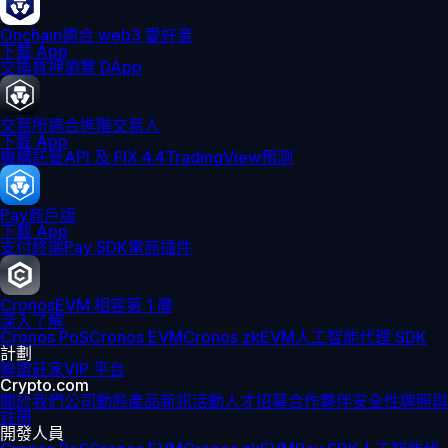
Onchain
適合 web3 愛好者
下載 App
交換
質押
瀏覽 DApp
交易所
適合進階交易人
下載 App
機構
託管
API 及 FIX 4.4
TradingView
預測
Pay
商戶版
下載 App
支付終端
Pay SDK
電商插件
Cronos
EVM 相容第 1 層
深入了解
Cronos PoS
Cronos EVM
Cronos zkEVM
人工智能代理 SDK
計劃
聯盟
莊家
VIP 平台
Crypto.com
關於我們
公司動態
產品新訊
活動
人才招募
合作夥伴
安全性
牌照與
註冊
開發人員