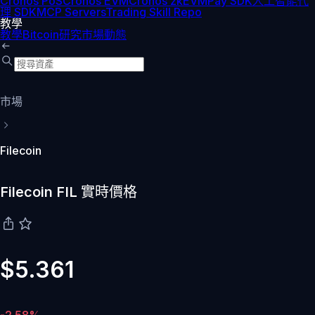
Cronos PoS
Cronos EVM
Cronos zkEVM
Pay SDK
人工智能代
理 SDK
MCP Servers
Trading Skill Repo
教學
教學
Bitcoin
研究
市場動態
市場
Filecoin
Filecoin FIL 實時價格
$5.361
-2.58%