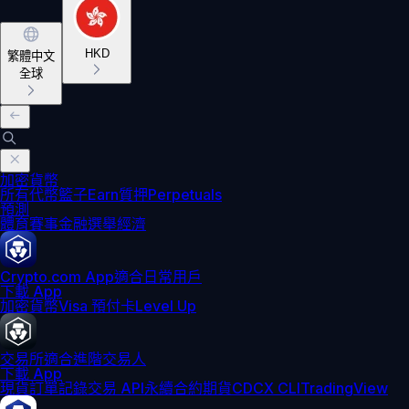
HKD
繁體中文
全球
加密貨幣
所有代幣
籃子
Earn
質押
Perpetuals
預測
體育賽事
金融
選舉
經濟
Crypto.com App
適合日常用戶
下載 App
加密貨幣
Visa 預付卡
Level Up
交易所
適合進階交易人
下載 App
現貨訂單記錄
交易 API
永續合約期貨
CDCX CLI
TradingView