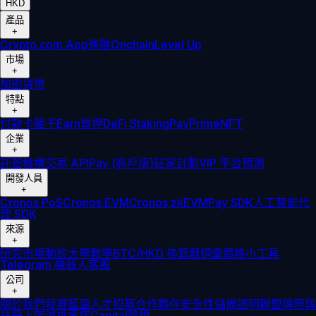
HKD
產品
+
Crypto.com App
進階
Onchain
Level Up
市場
+
加密貨幣
特點
+
付款卡
籃子
Earn
質押
DeFi Staking
Pay
Prime
NFT
企業
+
託管
機構
交易 API
Pay (商戶版)
莊家計劃
VIP 平台
預測
開發人員
+
Cronos PoS
Cronos EVM
Cronos zkEVM
Pay SDK
人工智能代
理 SDK
來源
+
研究
市場動態
大學
教學
BTC/HKD 換算器
詞彙
價格小工具
Telegram 機器人
客服
公司
+
關於我們
發展藍圖
人才招募
合作夥伴
安全性
儲備證明
聯盟
牌照與
註冊
上架
減排承諾
Capital
驗證