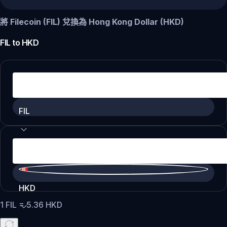
將 Filecoin (FIL) 兌換為 Hong Kong Dollar (HKD)
FIL
to
HKD
FIL
HKD
1
FIL
=
5.36
HKD