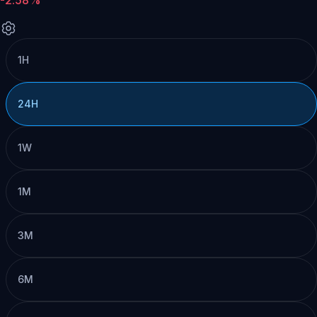
1H
24H
1W
1M
3M
6M