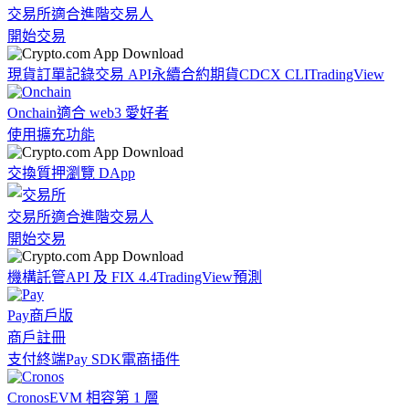
交易所
適合進階交易人
開始交易
現貨訂單記錄
交易 API
永續合約期貨
CDCX CLI
TradingView
Onchain
適合 web3 愛好者
使用擴充功能
交換
質押
瀏覽 DApp
交易所
適合進階交易人
開始交易
機構
託管
API 及 FIX 4.4
TradingView
預測
Pay
商戶版
商戶註冊
支付終端
Pay SDK
電商插件
Cronos
EVM 相容第 1 層