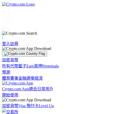
市場
個人
企業
探索
/
登入
註冊
加密貨幣
所有代幣
籃子
Earn
質押
Perpetuals
預測
體育賽事
金融
選舉
經濟
Crypto.com App
適合日常用戶
開始使用
加密貨幣
Visa 預付卡
Level Up