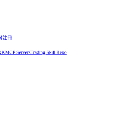
與註冊
DK
MCP Servers
Trading Skill Repo