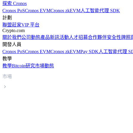
探索 Cronos
Cronos PoS
Cronos EVM
Cronos zkEVM
人工智能代理 SDK
計劃
聯盟
莊家
VIP 平台
Crypto.com
關於我們
公司動態
產品新訊
活動
人才招募
合作夥伴
安全性
牌照
開發人員
Cronos PoS
Cronos EVM
Cronos zkEVM
Pay SDK
人工智能代理 S
教學
教學
Bitcoin
研究
市場動態
市場
Filecoin
Filecoin FIL 實時價格