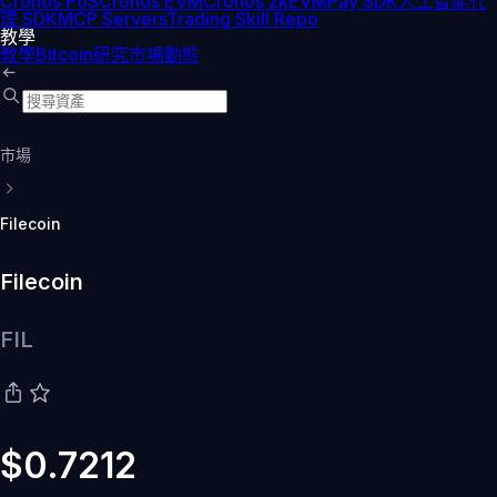
Cronos PoS
Cronos EVM
Cronos zkEVM
Pay SDK
人工智能代
理 SDK
MCP Servers
Trading Skill Repo
教學
教學
Bitcoin
研究
市場動態
市場
Filecoin
Filecoin
FIL
$0.7212