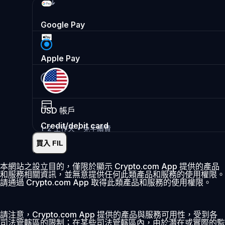
Google Pay
Apple Pay
USD
帳戶
Credit/debit card
1-2 工作天 • 免手續費
買入 FIL
即時
•
存入
2.99%
本網站之設立目的，僅限於顯示 Crypto.com App 提供的產品
和服務相關資訊，並無意提供任何此類產品和服務的使用權限。
首 30 日 0% 費用
請通過 Crypto.com App 取得此類產品和服務的使用權限。
新增
請注意，Crypto.com App 提供的產品與服務可用性，受到各
司法管轄區的限制；在某些司法管轄區內，由於潛在或實際的監