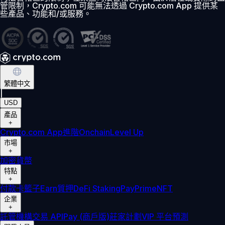
管限制，Crypto.com 可能無法透過 Crypto.com App 提供某
些產品、功能和/或服務。
繁體中文
|
USD
產品
+
Crypto.com App
進階
Onchain
Level Up
市場
+
加密貨幣
特點
+
付款卡
籃子
Earn
質押
DeFi Staking
Pay
Prime
NFT
企業
+
託管
機構
交易 API
Pay (商戶版)
莊家計劃
VIP 平台
預測