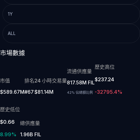
1Y
ALL
市場數據
歷史高位
流通供應量
$237.24
市值
排名
24 小時交易量
817.58M FIL
$589.67M
#67
$81.14M
-32795.4%
42% 佔總額比例
歷史低位
$0.66
總供應量
8.99%
1.96B FIL