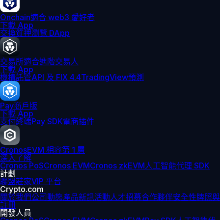
Onchain
適合 web3 愛好者
下載 App
交換
質押
瀏覽 DApp
交易所
適合進階交易人
下載 App
機構
託管
API 及 FIX 4.4
TradingView
預測
Pay
商戶版
下載 App
支付終端
Pay SDK
電商插件
Cronos
EVM 相容第 1 層
深入了解
Cronos PoS
Cronos EVM
Cronos zkEVM
人工智能代理 SDK
計劃
聯盟
莊家
VIP 平台
Crypto.com
關於我們
公司動態
產品新訊
活動
人才招募
合作夥伴
安全性
牌照與
註冊
開發人員