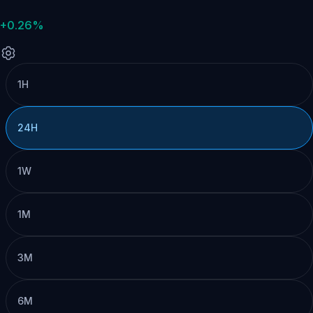
+0.26%
1H
24H
1W
1M
3M
6M