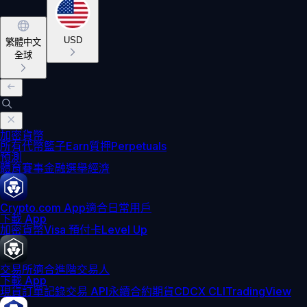
USD
繁體中文
全球
加密貨幣
所有代幣
籃子
Earn
質押
Perpetuals
預測
體育賽事
金融
選舉
經濟
Crypto.com App
適合日常用戶
下載 App
加密貨幣
Visa 預付卡
Level Up
交易所
適合進階交易人
下載 App
現貨訂單記錄
交易 API
永續合約期貨
CDCX CLI
TradingView