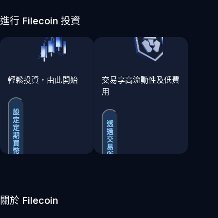
進行 Filecoin 投資
輕鬆投資，由此開始
交易享高流動性及低費
用
設
定
透
定
過
期
交
買
易
幣
所
買
賣
關於 Filecoin