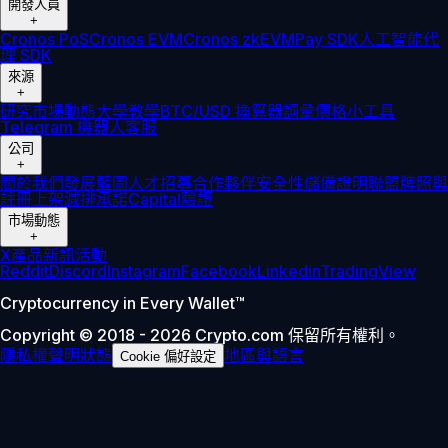
開發人員
+
Cronos PoS
Cronos EVM
Cronos zkEVM
Pay SDK
人工智能代
理 SDK
來源
+
研究
市場動態
大學
教學
BTC/USD 換算器
詞彙
價格小工具
Telegram 機器人
客服
公司
+
關於我們
發展藍圖
人才招募
合作夥伴
安全性
儲備證明
聯盟
牌照與
註冊
上架
減排承諾
Capital
驗證
市場動態
+
X
產品新訊
活動
Reddit
Discord
Instagram
Facebook
Linkedin
TradingView
Cryptocurrency in Every Wallet™
Copyright © 2018 - 2026 Crypto.com 保留所有權利。
隱私權聲明
狀態
地區與語言
Cookie 偏好設定