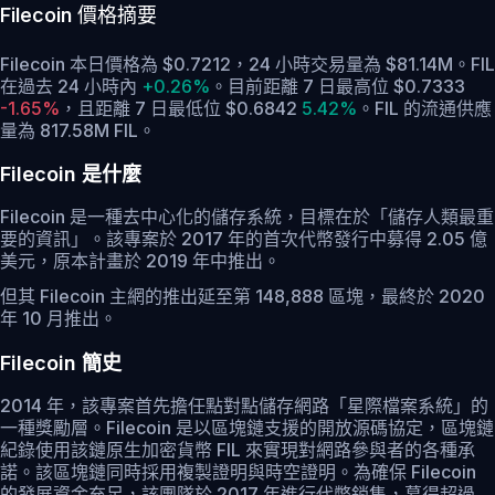
Filecoin
價格摘要
Filecoin 本日價格為 $0.7212，24 小時交易量為 $81.14M。FIL
在過去 24 小時內
+0.26%
。
目前距離 7 日最高位 $0.7333
-1.65%
，
且距離 7 日最低位 $0.6842
5.42%
。
FIL 的流通供應
量為 817.58M FIL。
Filecoin 是什麼
Filecoin 是一種去中心化的儲存系統，目標在於「儲存人類最重
要的資訊」。該專案於 2017 年的首次代幣發行中募得 2.05 億
美元，原本計畫於 2019 年中推出。
但其 Filecoin 主網的推出延至第 148,888 區塊，最終於 2020
年 10 月推出。
Filecoin 簡史
2014 年，該專案首先擔任點對點儲存網路「星際檔案系統」的
一種獎勵層。Filecoin 是以區塊鏈支援的開放源碼協定，區塊鏈
紀錄使用該鏈原生加密貨幣 FIL 來實現對網路參與者的各種承
諾。該區塊鏈同時採用複製證明與時空證明。為確保 Filecoin
的發展資金充足，該團隊於 2017 年進行代幣銷售，募得超過