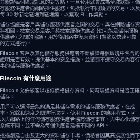
並驗證每個區塊訊息的對等點，一旦套用就會成為全域狀態。儲
存服務供應者向網路提供服務，包括執行不同類型的交易，以及
每 30 秒新增區塊到區塊鏈，以獲取 FIL 作獎勵。
儲存協議是客戶與儲存服務供應者之間的交易，與在網路儲存資
料相關。檢索交易是客戶與檢索服務供應者 (也可能是儲存服務
供應者) 之間的協議，用於從網路中復原資料 (期望以快速可靠
的方式進行)。
Filecoin 客戶及其他儲存服務供應者不斷驗證每個區塊中包含的
證明是否有效，提供基本的安全措施，並懲罰不遵守交易內容行
事的儲存服務供應者。
Filecoin 有什麼用途
Filecoin 允許顧客以超低價格儲存資料，同時驗證資料是否正確
儲存。
用戶可以選擇最能夠滿足其儲存需求的儲存服務供應者，在成
本、冗餘和速度之間進行取捨。使用 Filecoin 的應用程式，可
以與網路上的任何儲存服務供應者協商儲存事宜。與中心化儲存
系統不同，並不需為每個供應者建構不同的 API。
透過創建自由及更大的資料儲存市場，價格會因其高擴展性而下