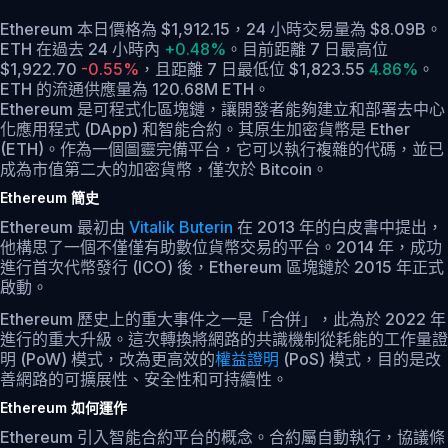
Ethereum 本日價格為 $1,912.15，24 小時交易量為 $8.09B。
ETH 在過去 24 小時內
+0.48%
。
目前距離 7 日最高位
$1,922.70
-0.55%
，
且距離 7 日最低位 $1,823.55
4.86%
。
ETH 的流通供應量為 120.68M ETH。
Ethereum 是可程式化區塊鏈，讓開發者能夠建立和部署去中心
化應用程式 (DApp) 和智能合約。其原生加密貨幣是 Ether
(ETH)。作為一個圖靈完備平台，它可以執行複雜的代碼，並已
成為市值第二大的加密貨幣，僅次於 Bitcoin。
Ethereum 簡史
Ethereum 最初由
Vitalik Buterin
在 2013 年的白皮書中提出，
他構思了一個不僅僅有助數位貨幣交易的平台。2014 年，成功
進行首次代幣發行 (ICO) 後，Ethereum 區塊鏈於 2015 年正式
啟動。
Ethereum 歷史上的重大事件之一是「合併」，此為於 2022 年
進行的重大升級。這次轉換將網路的共識機制從耗能的工作量證
明 (PoW) 模式，改為更高效的
權益證明
(PoS) 模式，目的是改
善網路的可擴展性、安全性和可持續性。
Ethereum 如何運作
Ethereum 引入智能合約平台的概念。合約屬自動執行，協議條