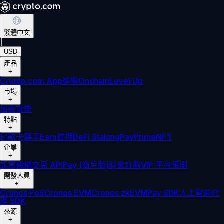
繁體中文
|
USD
產品
+
Crypto.com App
進階
Onchain
Level Up
市場
+
加密貨幣
特點
+
付款卡
籃子
Earn
質押
DeFi Staking
Pay
Prime
NFT
企業
+
託管
機構
交易 API
Pay (商戶版)
莊家計劃
VIP 平台
預測
開發人員
+
Cronos PoS
Cronos EVM
Cronos zkEVM
Pay SDK
人工智能代
理 SDK
來源
+