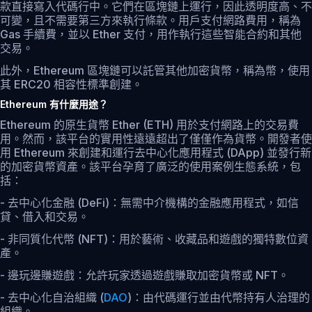
款直接寫入代碼行中。它們在區塊鏈上運行，因此透明度高、不
可變，且不需要第三方來執行條款。用戶支付網路費用，稱為
Gas 手續費，並以 Ether 支付，用作執行這些智能合約和其他
交易。
此外，Ethereum 區塊鏈可以託管其他加密貨幣，稱為幣，使用
其 ERC20 相容性標準創建。
Ethereum 有什麼用途？
Ethereum 的原生貨幣 Ether (ETH) 用於支付網路上的交易費
用。然而，該平台的實用性遠遠超出了僅僅作為貨幣。開發者使
用 Ethereum 來創建和運行去中心化應用程式 (DApp) 並發行新
的加密貨幣資產。該平台孕育了廣泛的使用案例生態系統，包
括：
- 去中心化金融 (DeFi)：無需中介機構的金融應用程式，如信
貸、借入和交易。
- 非同質化代幣 (NFT)：用於藝術、收藏品和遊戲的獨特數位資
產。
- 邊玩邊賺遊戲：允許玩家透過遊戲賺取加密貨幣或 NFT。
- 去中心化自治組織 (
DAO
)：由代碼運行並由代幣持有人治理的
組織。