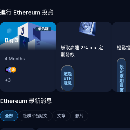
進行 Ethereum 投資
最活躍
Big 3
賺取高達 2% p.a. 定
輕鬆
期發款
4
Months
設
定
透過
定
ETH
+
3
期
賺息
買
幣
Ethereum 最新消息
全部
社群平台貼文
文章
影片