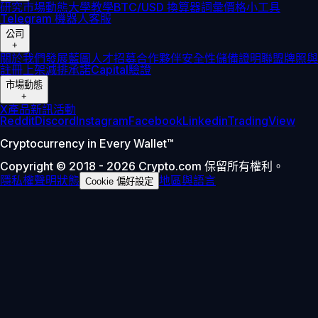
研究
市場動態
大學
教學
BTC/USD 換算器
詞彙
價格小工具
Telegram 機器人
客服
公司
+
關於我們
發展藍圖
人才招募
合作夥伴
安全性
儲備證明
聯盟
牌照與
註冊
上架
減排承諾
Capital
驗證
市場動態
+
X
產品新訊
活動
Reddit
Discord
Instagram
Facebook
Linkedin
TradingView
Cryptocurrency in Every Wallet™
Copyright © 2018 - 2026 Crypto.com 保留所有權利。
隱私權聲明
狀態
地區與語言
Cookie 偏好設定