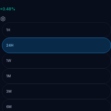
+0.48%
1H
24H
1W
1M
3M
6M