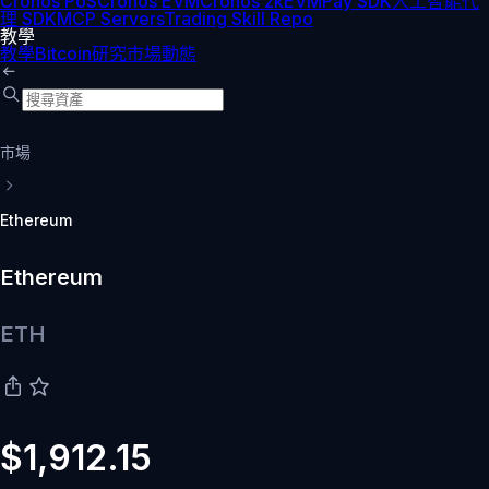
Cronos PoS
Cronos EVM
Cronos zkEVM
Pay SDK
人工智能代
理 SDK
MCP Servers
Trading Skill Repo
教學
教學
Bitcoin
研究
市場動態
市場
Ethereum
Ethereum
ETH
$1,912.15