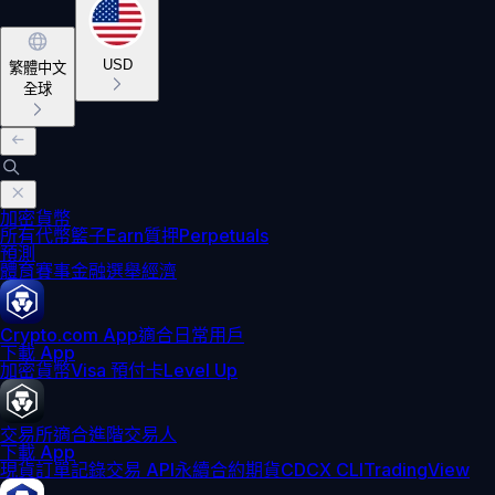
USD
繁體中文
全球
加密貨幣
所有代幣
籃子
Earn
質押
Perpetuals
預測
體育賽事
金融
選舉
經濟
Crypto.com App
適合日常用戶
下載 App
加密貨幣
Visa 預付卡
Level Up
交易所
適合進階交易人
下載 App
現貨訂單記錄
交易 API
永續合約期貨
CDCX CLI
TradingView