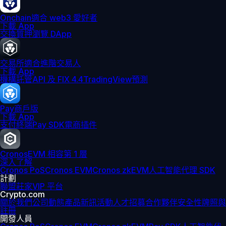
Onchain
適合 web3 愛好者
下載 App
交換
質押
瀏覽 DApp
交易所
適合進階交易人
下載 App
機構
託管
API 及 FIX 4.4
TradingView
預測
Pay
商戶版
下載 App
支付終端
Pay SDK
電商插件
Cronos
EVM 相容第 1 層
深入了解
Cronos PoS
Cronos EVM
Cronos zkEVM
人工智能代理 SDK
計劃
聯盟
莊家
VIP 平台
Crypto.com
關於我們
公司動態
產品新訊
活動
人才招募
合作夥伴
安全性
牌照與
註冊
開發人員