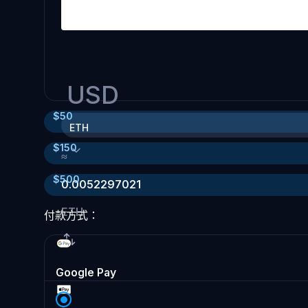
USD
$
50
ETH
$
150
≈
$
500
0.0052297021
ETH
付款方式：
Google Pay