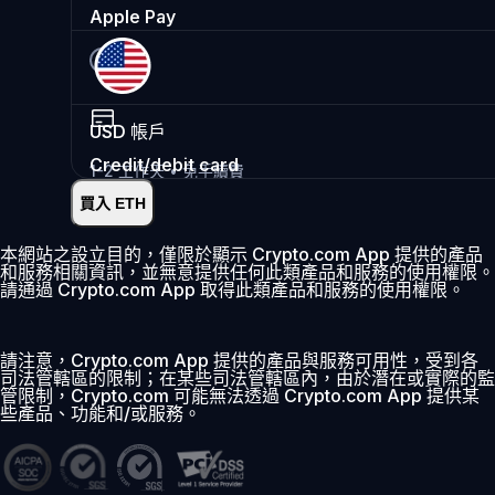
Apple Pay
USD
帳戶
Credit/debit card
1-2 工作天 • 免手續費
買入 ETH
即時
•
存入
2.99%
本網站之設立目的，僅限於顯示 Crypto.com App 提供的產品
和服務相關資訊，並無意提供任何此類產品和服務的使用權限。
首 30 日 0% 費用
請通過 Crypto.com App 取得此類產品和服務的使用權限。
新增
請注意，Crypto.com App 提供的產品與服務可用性，受到各
司法管轄區的限制；在某些司法管轄區內，由於潛在或實際的監
管限制，Crypto.com 可能無法透過 Crypto.com App 提供某
些產品、功能和/或服務。