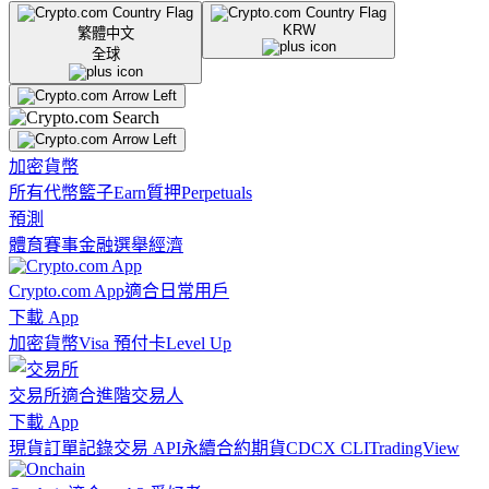
KRW
繁體中文
全球
加密貨幣
所有代幣
籃子
Earn
質押
Perpetuals
預測
體育賽事
金融
選舉
經濟
Crypto.com App
適合日常用戶
下載 App
加密貨幣
Visa 預付卡
Level Up
交易所
適合進階交易人
下載 App
現貨訂單記錄
交易 API
永續合約期貨
CDCX CLI
TradingView