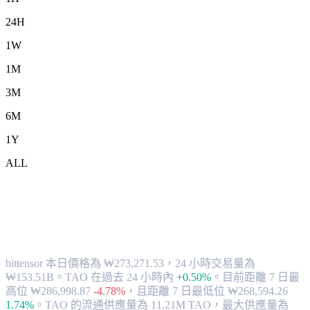
24H
1W
1M
3M
6M
1Y
ALL
將 bittensor (TAO) 兌換為 KRW 的匯率
與市場數據
bittensor 本日價格為 ₩273,271.53，24 小時交易量為
₩153.51B。TAO 在過去 24 小時內
+0.50%
。
目前距離 7 日最
高位 ₩286,998.87
-4.78%
，
且距離 7 日最低位 ₩268,594.26
1.74%
。
TAO 的流通供應量為 11.21M TAO，最大供應量為