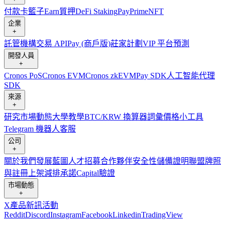
付款卡
籃子
Earn
質押
DeFi Staking
Pay
Prime
NFT
企業
+
託管
機構
交易 API
Pay (商戶版)
莊家計劃
VIP 平台
預測
開發人員
+
Cronos PoS
Cronos EVM
Cronos zkEVM
Pay SDK
人工智能代理
SDK
來源
+
研究
市場動態
大學
教學
BTC/KRW 換算器
詞彙
價格小工具
Telegram 機器人
客服
公司
+
關於我們
發展藍圖
人才招募
合作夥伴
安全性
儲備證明
聯盟
牌照
與註冊
上架
減排承諾
Capital
驗證
市場動態
+
X
產品新訊
活動
Reddit
Discord
Instagram
Facebook
Linkedin
TradingView