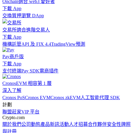
Onchain
適合 web3 愛好者
下載 App
交換
質押
瀏覽 DApp
交易所
適合進階交易人
下載 App
機構
託管
API 及 FIX 4.4
TradingView
預測
Pay
商戶版
下載 App
支付終端
Pay SDK
電商插件
Cronos
EVM 相容第 1 層
深入了解
Cronos PoS
Cronos EVM
Cronos zkEVM
人工智能代理 SDK
計劃
聯盟
莊家
VIP 平台
Crypto.com
關於我們
公司動態
產品新訊
活動
人才招募
合作夥伴
安全性
牌照
與註冊