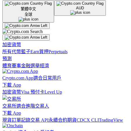
AUD
繁體中文
全球
加密貨幣
所有代幣
籃子
Earn
質押
Perpetuals
預測
體育賽事
金融
選舉
經濟
Crypto.com App
適合日常用戶
下載 App
加密貨幣
Visa 預付卡
Level Up
交易所
適合進階交易人
下載 App
現貨訂單記錄
交易 API
永續合約期貨
CDCX CLI
TradingView