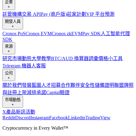
企業
+
託管
機構
交易 API
Pay (商戶版)
莊家計劃
VIP 平台
預測
開發人員
+
Cronos PoS
Cronos EVM
Cronos zkEVM
Pay SDK
人工智能代理
SDK
來源
+
研究
市場動態
大學
教學
BTC/AUD 換算器
詞彙
價格小工具
Telegram 機器人
客服
公司
+
關於我們
發展藍圖
人才招募
合作夥伴
安全性
儲備證明
聯盟
牌照
與註冊
上架
減排承諾
Capital
驗證
市場動態
+
X
產品新訊
活動
Reddit
Discord
Instagram
Facebook
Linkedin
TradingView
Cryptocurrency in Every Wallet™