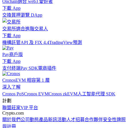
Onchain
適合 web3 愛好者
下載 App
交換
質押
瀏覽 DApp
交易所
適合進階交易人
下載 App
機構
託管
API 及 FIX 4.4
TradingView
預測
Pay
商戶版
下載 App
支付終端
Pay SDK
電商插件
Cronos
EVM 相容第 1 層
深入了解
Cronos PoS
Cronos EVM
Cronos zkEVM
人工智能代理 SDK
計劃
聯盟
莊家
VIP 平台
Crypto.com
關於我們
公司動態
產品新訊
活動
人才招募
合作夥伴
安全性
牌照
與註冊