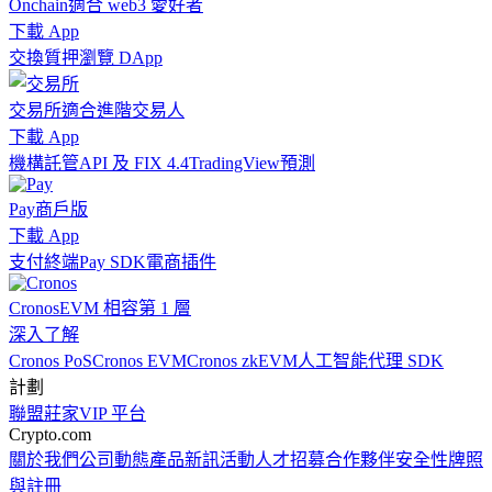
Onchain
適合 web3 愛好者
下載 App
交換
質押
瀏覽 DApp
交易所
適合進階交易人
下載 App
機構
託管
API 及 FIX 4.4
TradingView
預測
Pay
商戶版
下載 App
支付終端
Pay SDK
電商插件
Cronos
EVM 相容第 1 層
深入了解
Cronos PoS
Cronos EVM
Cronos zkEVM
人工智能代理 SDK
計劃
聯盟
莊家
VIP 平台
Crypto.com
關於我們
公司動態
產品新訊
活動
人才招募
合作夥伴
安全性
牌照
與註冊