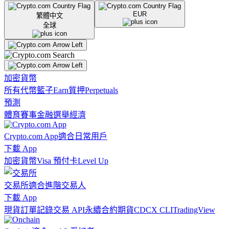
EUR
繁體中文
全球
加密貨幣
所有代幣
籃子
Earn
質押
Perpetuals
預測
體育賽事
金融
選舉
經濟
Crypto.com App
適合日常用戶
下載 App
加密貨幣
Visa 預付卡
Level Up
交易所
適合進階交易人
下載 App
現貨訂單記錄
交易 API
永續合約期貨
CDCX CLI
TradingView