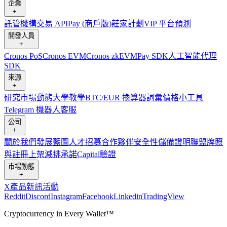
企業
+
託管
機構
交易 API
Pay (商戶版)
莊家計劃
VIP 平台
預測
開發人員
+
Cronos PoS
Cronos EVM
Cronos zkEVM
Pay SDK
人工智能代理
SDK
來源
+
研究
市場動態
大學
教學
BTC/EUR 換算器
詞彙
價格小工具
Telegram 機器人
客服
公司
+
關於我們
發展藍圖
人才招募
合作夥伴
安全性
儲備證明
聯盟
牌照
與註冊
上架
減排承諾
Capital
驗證
市場動態
+
X
產品新訊
活動
Reddit
Discord
Instagram
Facebook
Linkedin
TradingView
Cryptocurrency in Every Wallet™