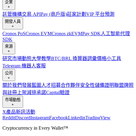
企業
+
託管
機構
交易 API
Pay (商戶版)
莊家計劃
VIP 平台
預測
開發人員
+
Cronos PoS
Cronos EVM
Cronos zkEVM
Pay SDK
人工智能代理
SDK
來源
+
研究
市場動態
大學
教學
BTC/BRL 換算器
詞彙
價格小工具
Telegram 機器人
客服
公司
+
關於我們
發展藍圖
人才招募
合作夥伴
安全性
儲備證明
聯盟
牌照
與註冊
上架
減排承諾
Capital
驗證
市場動態
+
X
產品新訊
活動
Reddit
Discord
Instagram
Facebook
Linkedin
TradingView
Cryptocurrency in Every Wallet™