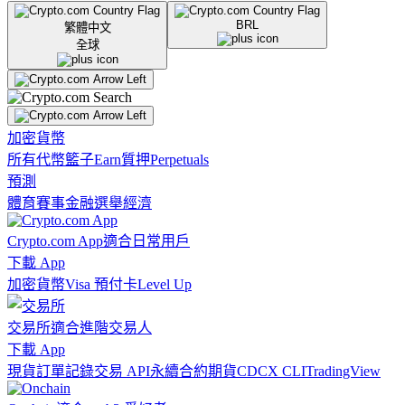
BRL
繁體中文
全球
加密貨幣
所有代幣
籃子
Earn
質押
Perpetuals
預測
體育賽事
金融
選舉
經濟
Crypto.com App
適合日常用戶
下載 App
加密貨幣
Visa 預付卡
Level Up
交易所
適合進階交易人
下載 App
現貨訂單記錄
交易 API
永續合約期貨
CDCX CLI
TradingView