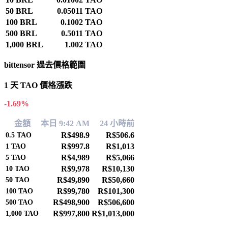
50 BRL
0.05011 TAO
100 BRL
0.1002 TAO
500 BRL
0.5011 TAO
1,000 BRL
1.002 TAO
bittensor 過去價格範圍
1 天 TAO 價格漲跌
-1.69%
金額
本日 9:42 AM
24 小時前
R$498.9
R$506.6
0.5
TAO
R$997.8
R$1,013
1
TAO
R$4,989
R$5,066
5
TAO
R$9,978
R$10,130
10
TAO
R$49,890
R$50,660
50
TAO
R$99,780
R$101,300
100
TAO
R$498,900
R$506,600
500
TAO
R$997,800
R$1,013,000
1,000
TAO