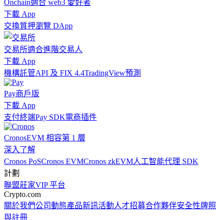
Onchain
適合 web3 愛好者
下載 App
交換
質押
瀏覽 DApp
交易所
適合進階交易人
下載 App
機構
託管
API 及 FIX 4.4
TradingView
預測
Pay
商戶版
下載 App
支付終端
Pay SDK
電商插件
Cronos
EVM 相容第 1 層
深入了解
Cronos PoS
Cronos EVM
Cronos zkEVM
人工智能代理 SDK
計劃
聯盟
莊家
VIP 平台
Crypto.com
關於我們
公司動態
產品新訊
活動
人才招募
合作夥伴
安全性
牌照
與註冊