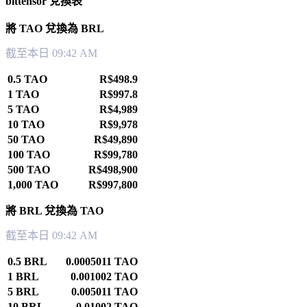
bittensor 兌換表
將 TAO 兌換為 BRL
截至本日 09:42 AM
0.5 TAO
R$498.9
1 TAO
R$997.8
5 TAO
R$4,989
10 TAO
R$9,978
50 TAO
R$49,890
100 TAO
R$99,780
500 TAO
R$498,900
1,000 TAO
R$997,800
將 BRL 兌換為 TAO
截至本日 09:42 AM
0.5 BRL
0.0005011 TAO
1 BRL
0.001002 TAO
5 BRL
0.005011 TAO
10 BRL
0.01002 TAO