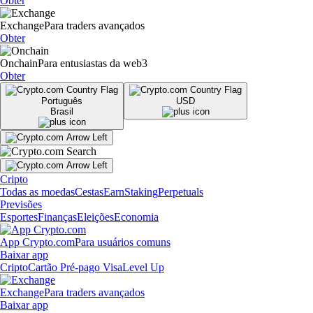
Obter
Exchange
Para traders avançados
Obter
Onchain
Para entusiastas da web3
Obter
Português
USD
Brasil
Cripto
Todas as moedas
Cestas
Earn
Staking
Perpetuals
Previsões
Esportes
Finanças
Eleições
Economia
App Crypto.com
Para usuários comuns
Baixar app
Cripto
Cartão Pré-pago Visa
Level Up
Exchange
Para traders avançados
Baixar app