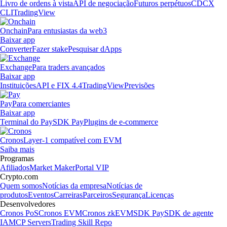
Livro de ordens à vista
API de negociação
Futuros perpétuos
CDCX
CLI
TradingView
Onchain
Para entusiastas da web3
Baixar app
Converter
Fazer stake
Pesquisar dApps
Exchange
Para traders avançados
Baixar app
Instituições
API e FIX 4.4
TradingView
Previsões
Pay
Para comerciantes
Baixar app
Terminal do Pay
SDK Pay
Plugins de e-commerce
Cronos
Layer-1 compatível com EVM
Saiba mais
Programas
Afiliados
Market Maker
Portal VIP
Crypto.com
Quem somos
Notícias da empresa
Notícias de
produtos
Eventos
Carreiras
Parceiros
Segurança
Licenças
Desenvolvedores
Cronos PoS
Cronos EVM
Cronos zkEVM
SDK Pay
SDK de agente
IA
MCP Servers
Trading Skill Repo