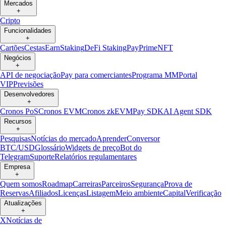
Mercados
+
Cripto
Funcionalidades
+
Cartões
Cestas
Earn
Staking
DeFi Staking
Pay
Prime
NFT
Negócios
+
API de negociação
Pay para comerciantes
Programa MM
Portal
VIP
Previsões
Desenvolvedores
+
Cronos PoS
Cronos EVM
Cronos zkEVM
Pay SDK
AI Agent SDK
Recursos
+
Pesquisas
Notícias do mercado
Aprender
Conversor
BTC/USD
Glossário
Widgets de preço
Bot do
Telegram
Suporte
Relatórios regulamentares
Empresa
+
Quem somos
Roadmap
Carreiras
Parceiros
Segurança
Prova de
Reservas
Afiliados
Licenças
Listagem
Meio ambiente
Capital
Verificação
Atualizações
+
X
Notícias de