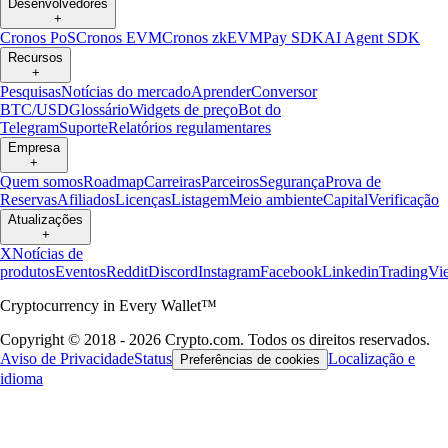
Desenvolvedores
+
Cronos PoS
Cronos EVM
Cronos zkEVM
Pay SDK
AI Agent SDK
Recursos
+
Pesquisas
Notícias do mercado
Aprender
Conversor
BTC/USD
Glossário
Widgets de preço
Bot do
Telegram
Suporte
Relatórios regulamentares
Empresa
+
Quem somos
Roadmap
Carreiras
Parceiros
Segurança
Prova de
Reservas
Afiliados
Licenças
Listagem
Meio ambiente
Capital
Verificação
Atualizações
+
X
Notícias de
produtos
Eventos
Reddit
Discord
Instagram
Facebook
Linkedin
TradingVi
Cryptocurrency in Every Wallet™
Copyright © 2018 - 2026 Crypto.com. Todos os direitos reservados.
Aviso de Privacidade
Status
Localização e
Preferências de cookies
idioma