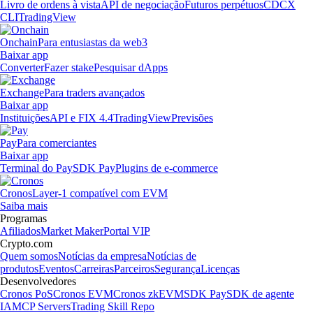
Livro de ordens à vista
API de negociação
Futuros perpétuos
CDCX
CLI
TradingView
Onchain
Para entusiastas da web3
Baixar app
Converter
Fazer stake
Pesquisar dApps
Exchange
Para traders avançados
Baixar app
Instituições
API e FIX 4.4
TradingView
Previsões
Pay
Para comerciantes
Baixar app
Terminal do Pay
SDK Pay
Plugins de e-commerce
Cronos
Layer-1 compatível com EVM
Saiba mais
Programas
Afiliados
Market Maker
Portal VIP
Crypto.com
Quem somos
Notícias da empresa
Notícias de
produtos
Eventos
Carreiras
Parceiros
Segurança
Licenças
Desenvolvedores
Cronos PoS
Cronos EVM
Cronos zkEVM
SDK Pay
SDK de agente
IA
MCP Servers
Trading Skill Repo