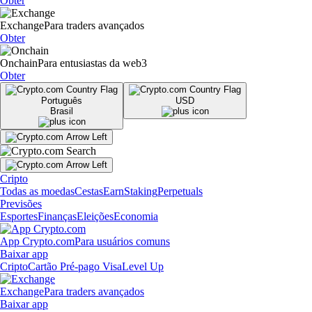
Obter
Exchange
Para traders avançados
Obter
Onchain
Para entusiastas da web3
Obter
Português
USD
Brasil
Cripto
Todas as moedas
Cestas
Earn
Staking
Perpetuals
Previsões
Esportes
Finanças
Eleições
Economia
App Crypto.com
Para usuários comuns
Baixar app
Cripto
Cartão Pré-pago Visa
Level Up
Exchange
Para traders avançados
Baixar app