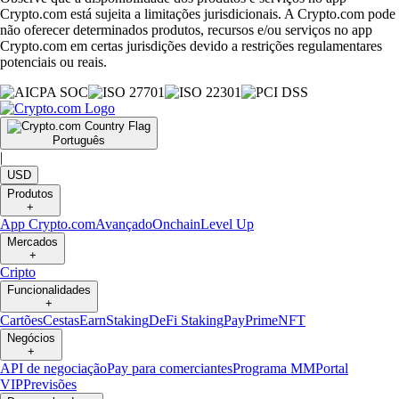
Crypto.com está sujeita a limitações jurisdicionais. A Crypto.com pode
não oferecer determinados produtos, recursos e/ou serviços no app
Crypto.com em certas jurisdições devido a restrições regulamentares
potenciais ou reais.
Português
|
USD
Produtos
+
App Crypto.com
Avançado
Onchain
Level Up
Mercados
+
Cripto
Funcionalidades
+
Cartões
Cestas
Earn
Staking
DeFi Staking
Pay
Prime
NFT
Negócios
+
API de negociação
Pay para comerciantes
Programa MM
Portal
VIP
Previsões