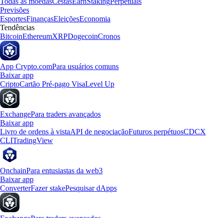
Todas as moedas
Cestas
Earn
Staking
Perpetuals
Previsões
Esportes
Finanças
Eleições
Economia
Tendências
Bitcoin
Ethereum
XRP
Dogecoin
Cronos
App Crypto.com
Para usuários comuns
Baixar app
Cripto
Cartão Pré-pago Visa
Level Up
Exchange
Para traders avançados
Baixar app
Livro de ordens à vista
API de negociação
Futuros perpétuos
CDCX
CLI
TradingView
Onchain
Para entusiastas da web3
Baixar app
Converter
Fazer stake
Pesquisar dApps