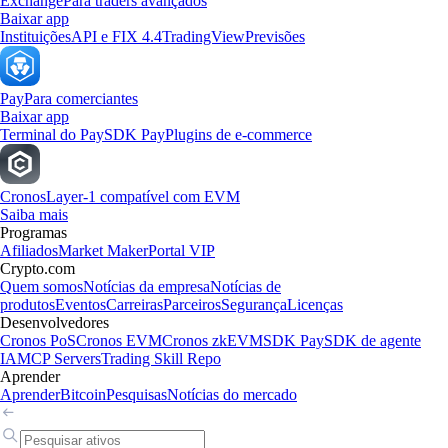
Exchange
Para traders avançados
Baixar app
Instituições
API e FIX 4.4
TradingView
Previsões
Pay
Para comerciantes
Baixar app
Terminal do Pay
SDK Pay
Plugins de e-commerce
Cronos
Layer-1 compatível com EVM
Saiba mais
Programas
Afiliados
Market Maker
Portal VIP
Crypto.com
Quem somos
Notícias da empresa
Notícias de
produtos
Eventos
Carreiras
Parceiros
Segurança
Licenças
Desenvolvedores
Cronos PoS
Cronos EVM
Cronos zkEVM
SDK Pay
SDK de agente
IA
MCP Servers
Trading Skill Repo
Aprender
Aprender
Bitcoin
Pesquisas
Notícias do mercado