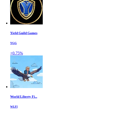
Yield Guild Games
YGG
+0.75%
World Liberty Fi...
WLFI