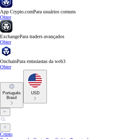
App Crypto.com
Para usuários comuns
Obter
Exchange
Para traders avançados
Obter
Onchain
Para entusiastas da web3
Obter
Português
USD
Brasil
Cripto