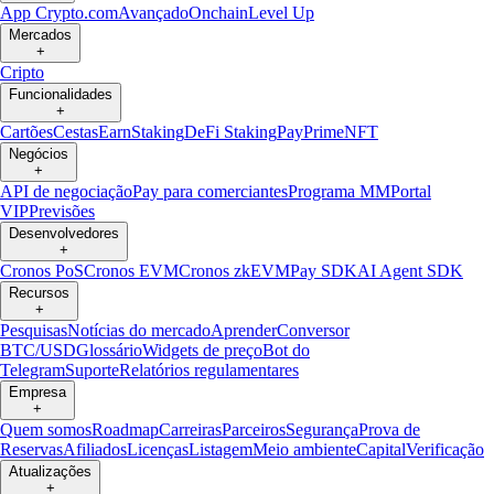
App Crypto.com
Avançado
Onchain
Level Up
Mercados
+
Cripto
Funcionalidades
+
Cartões
Cestas
Earn
Staking
DeFi Staking
Pay
Prime
NFT
Negócios
+
API de negociação
Pay para comerciantes
Programa MM
Portal
VIP
Previsões
Desenvolvedores
+
Cronos PoS
Cronos EVM
Cronos zkEVM
Pay SDK
AI Agent SDK
Recursos
+
Pesquisas
Notícias do mercado
Aprender
Conversor
BTC/USD
Glossário
Widgets de preço
Bot do
Telegram
Suporte
Relatórios regulamentares
Empresa
+
Quem somos
Roadmap
Carreiras
Parceiros
Segurança
Prova de
Reservas
Afiliados
Licenças
Listagem
Meio ambiente
Capital
Verificação
Atualizações
+