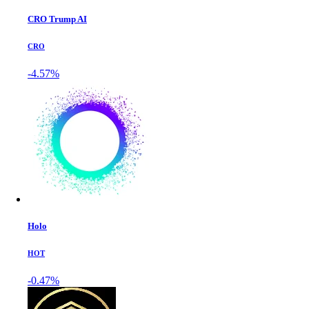
CRO Trump AI
CRO
-4.57%
Holo
HOT
-0.47%