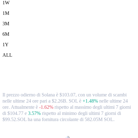
1W
1M
3M
6M
1Y
ALL
Tassi di cambio e dati di mercato da
Solana (SOL) a CAD
Il prezzo odierno di Solana è $103.07, con un volume di scambi
nelle ultime 24 ore pari a $2.26B. SOL è
+1.48%
nelle ultime 24
ore.
Attualmente è
-1.62%
rispetto al massimo degli ultimi 7 giorni
di $104.77
e
3.57%
rispetto al minimo degli ultimi 7 giorni di
$99.52.
SOL ha una fornitura circolante di 582.05M SOL.
Coppie di conversione di Solana popolari