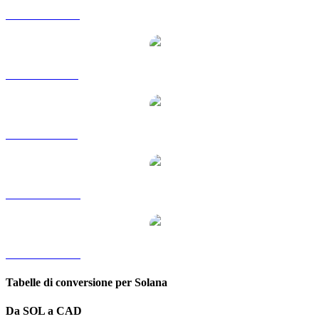
Da SOL a HKD
Da SOL a RUB
Da SOL a SGD
Da SOL a TWD
Da SOL a KRW
Tabelle di conversione per Solana
Da SOL a CAD