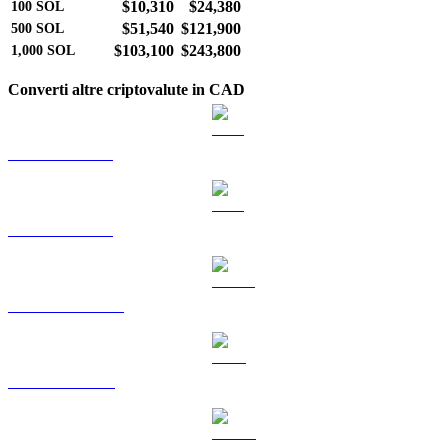
$10,310
$24,380
100
SOL
$51,540
$121,900
500
SOL
$103,100
$243,800
1,000
SOL
Converti altre criptovalute in CAD
Da BTC a CAD
Da ETH a CAD
Da USDT a CAD
Da BNB a CAD