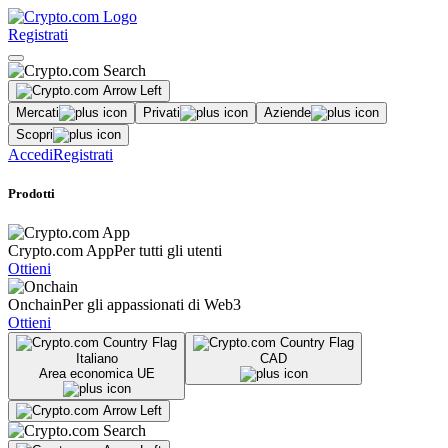
Registrati
Mercati
Privati
Aziende
Scopri
Accedi
Registrati
Prodotti
Crypto.com App
Per tutti gli utenti
Ottieni
Onchain
Per gli appassionati di Web3
Ottieni
Italiano
CAD
Area economica UE