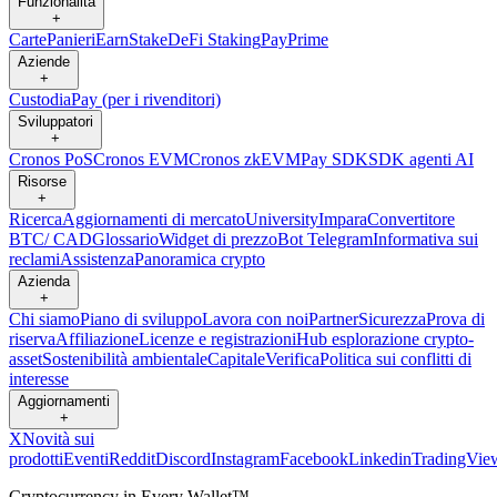
Funzionalità
+
Carte
Panieri
Earn
Stake
DeFi Staking
Pay
Prime
Aziende
+
Custodia
Pay (per i rivenditori)
Sviluppatori
+
Cronos PoS
Cronos EVM
Cronos zkEVM
Pay SDK
SDK agenti AI
Risorse
+
Ricerca
Aggiornamenti di mercato
University
Impara
Convertitore
BTC/ CAD
Glossario
Widget di prezzo
Bot Telegram
Informativa sui
reclami
Assistenza
Panoramica crypto
Azienda
+
Chi siamo
Piano di sviluppo
Lavora con noi
Partner
Sicurezza
Prova di
riserva
Affiliazione
Licenze e registrazioni
Hub esplorazione crypto-
asset
Sostenibilità ambientale
Capitale
Verifica
Politica sui conflitti di
interesse
Aggiornamenti
+
X
Novità sui
prodotti
Eventi
Reddit
Discord
Instagram
Facebook
Linkedin
TradingVie
Cryptocurrency in Every Wallet™