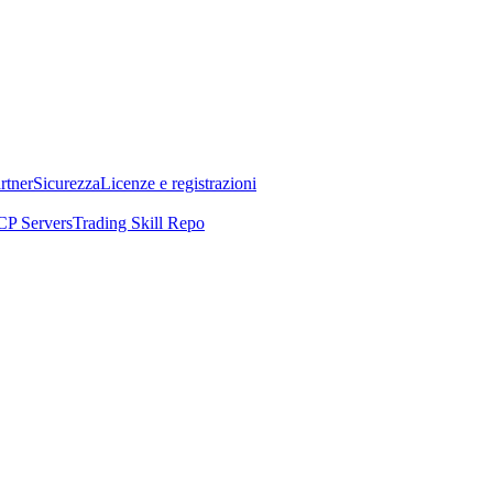
rtner
Sicurezza
Licenze e registrazioni
P Servers
Trading Skill Repo