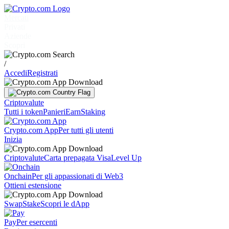
Mercati
Privati
Aziende
Scopri
/
Accedi
Registrati
Criptovalute
Tutti i token
Panieri
Earn
Staking
Crypto.com App
Per tutti gli utenti
Inizia
Criptovalute
Carta prepagata Visa
Level Up
Onchain
Per gli appassionati di Web3
Ottieni estensione
Swap
Stake
Scopri le dApp
Pay
Per esercenti