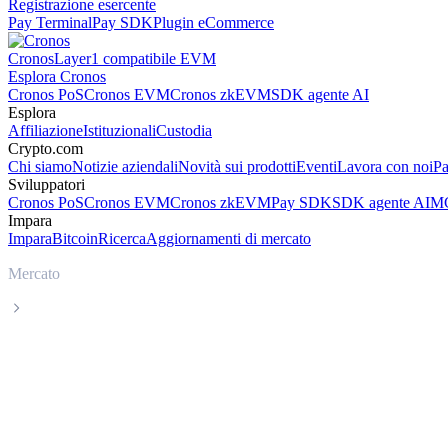
Registrazione esercente
Pay Terminal
Pay SDK
Plugin eCommerce
Cronos
Layer1 compatibile EVM
Esplora Cronos
Cronos PoS
Cronos EVM
Cronos zkEVM
SDK agente AI
Esplora
Affiliazione
Istituzionali
Custodia
Crypto.com
Chi siamo
Notizie aziendali
Novità sui prodotti
Eventi
Lavora con noi
Pa
Sviluppatori
Cronos PoS
Cronos EVM
Cronos zkEVM
Pay SDK
SDK agente AI
MC
Impara
Impara
Bitcoin
Ricerca
Aggiornamenti di mercato
Mercato
TRON
Prezzo in tempo reale TRON TRX