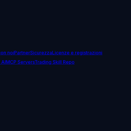
con noi
Partner
Sicurezza
Licenze e registrazioni
 AI
MCP Servers
Trading Skill Repo