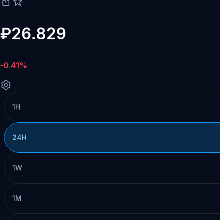
₽26.829
-0.41%
1H
24H
1W
1M