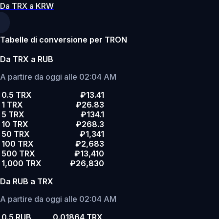
Da TRX a KRW
Tabelle di conversione per TRON
Da TRX a RUB
A partire da oggi alle 02:04 AM
0.5 TRX
₽13.41
1 TRX
₽26.83
5 TRX
₽134.1
10 TRX
₽268.3
50 TRX
₽1,341
100 TRX
₽2,683
500 TRX
₽13,410
1,000 TRX
₽26,830
Da RUB a TRX
A partire da oggi alle 02:04 AM
0.5 RUB
0.01864 TRX