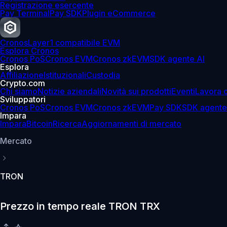
Registrazione esercente
Pay Terminal
Pay SDK
Plugin eCommerce
Cronos
Layer1 compatibile EVM
Esplora Cronos
Cronos PoS
Cronos EVM
Cronos zkEVM
SDK agente AI
Esplora
Affiliazione
Istituzionali
Custodia
Crypto.com
Chi siamo
Notizie aziendali
Novità sui prodotti
Eventi
Lavora 
Sviluppatori
Cronos PoS
Cronos EVM
Cronos zkEVM
Pay SDK
SDK agente
Impara
Impara
Bitcoin
Ricerca
Aggiornamenti di mercato
Mercato
TRON
Prezzo in tempo reale TRON TRX