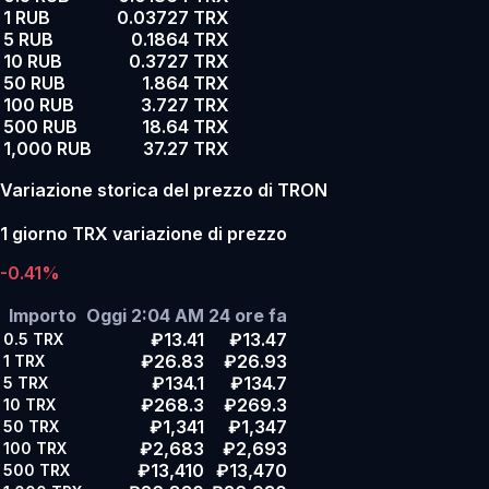
1 RUB
0.03727 TRX
5 RUB
0.1864 TRX
10 RUB
0.3727 TRX
50 RUB
1.864 TRX
100 RUB
3.727 TRX
500 RUB
18.64 TRX
1,000 RUB
37.27 TRX
Variazione storica del prezzo di TRON
1 giorno TRX variazione di prezzo
-0.41%
Importo
Oggi 2:04 AM
24 ore fa
₽13.41
₽13.47
0.5
TRX
₽26.83
₽26.93
1
TRX
₽134.1
₽134.7
5
TRX
₽268.3
₽269.3
10
TRX
₽1,341
₽1,347
50
TRX
₽2,683
₽2,693
100
TRX
₽13,410
₽13,470
500
TRX