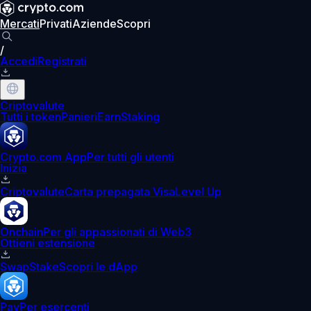
Mercati
Privati
Aziende
Scopri
/
Accedi
Registrati
Criptovalute
Tutti i token
Panieri
Earn
Staking
Crypto.com App
Per tutti gli utenti
Inizia
Criptovalute
Carta prepagata Visa
Level Up
Onchain
Per gli appassionati di Web3
Ottieni estensione
Swap
Stake
Scopri le dApp
Pay
Per esercenti