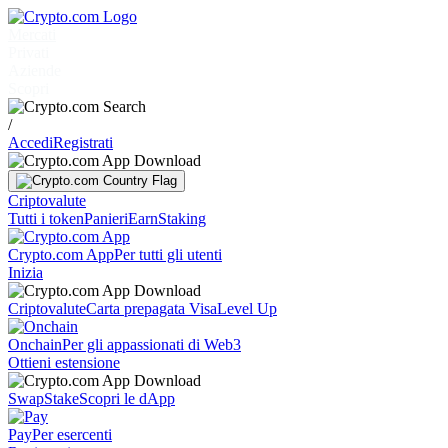
Mercati
Privati
Aziende
Scopri
/
Accedi
Registrati
Criptovalute
Tutti i token
Panieri
Earn
Staking
Crypto.com App
Per tutti gli utenti
Inizia
Criptovalute
Carta prepagata Visa
Level Up
Onchain
Per gli appassionati di Web3
Ottieni estensione
Swap
Stake
Scopri le dApp
Pay
Per esercenti