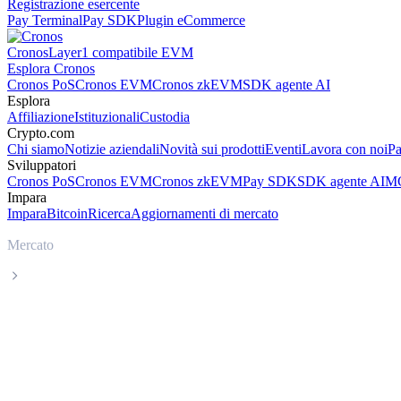
Registrazione esercente
Pay Terminal
Pay SDK
Plugin eCommerce
Cronos
Layer1 compatibile EVM
Esplora Cronos
Cronos PoS
Cronos EVM
Cronos zkEVM
SDK agente AI
Esplora
Affiliazione
Istituzionali
Custodia
Crypto.com
Chi siamo
Notizie aziendali
Novità sui prodotti
Eventi
Lavora con noi
Pa
Sviluppatori
Cronos PoS
Cronos EVM
Cronos zkEVM
Pay SDK
SDK agente AI
MC
Impara
Impara
Bitcoin
Ricerca
Aggiornamenti di mercato
Mercato
UNUS SED LEO
Prezzo in tempo reale UNUS SED LEO L