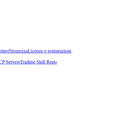
rtner
Sicurezza
Licenze e registrazioni
P Servers
Trading Skill Repo
EO