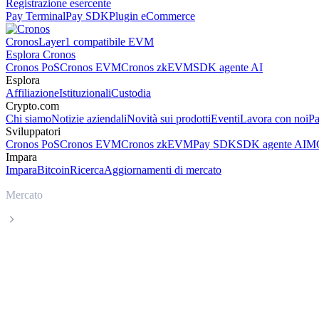
Registrazione esercente
Pay Terminal
Pay SDK
Plugin eCommerce
Cronos
Layer1 compatibile EVM
Esplora Cronos
Cronos PoS
Cronos EVM
Cronos zkEVM
SDK agente AI
Esplora
Affiliazione
Istituzionali
Custodia
Crypto.com
Chi siamo
Notizie aziendali
Novità sui prodotti
Eventi
Lavora con noi
Pa
Sviluppatori
Cronos PoS
Cronos EVM
Cronos zkEVM
Pay SDK
SDK agente AI
MC
Impara
Impara
Bitcoin
Ricerca
Aggiornamenti di mercato
Mercato
UNUS SED LEO
Prezzo in tempo reale UNUS SED LEO L