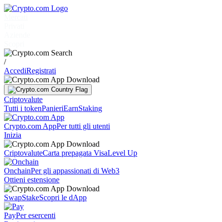
Mercati
Privati
Aziende
Scopri
/
Accedi
Registrati
Criptovalute
Tutti i token
Panieri
Earn
Staking
Crypto.com App
Per tutti gli utenti
Inizia
Criptovalute
Carta prepagata Visa
Level Up
Onchain
Per gli appassionati di Web3
Ottieni estensione
Swap
Stake
Scopri le dApp
Pay
Per esercenti