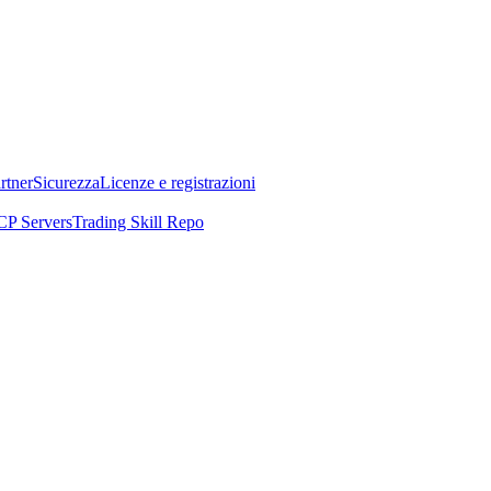
rtner
Sicurezza
Licenze e registrazioni
P Servers
Trading Skill Repo
EO