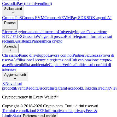
Custodia
Pay (per i rivenditori)
Sviluppatori
+
Cronos PoS
Cronos EVM
Cronos zkEVM
Pay SDK
SDK agenti AI
Risorse
+
Ricerca
Aggiornamenti di mercato
University
Impara
Convertitore
BTC/ EUR
Glossario
Widget di prezzo
Bot Telegram
Informativa sui
reclami
Assistenza
Panoramica crypto
Azienda
+
Chi siamo
Piano di sviluppo
Lavora con noi
Partner
Sicurezza
Prova di
riserva
Affiliazione
Licenze e registrazioni
Hub esplorazione crypto-
asset
Sostenibilità ambientale
Capitale
Verifica
Politica sui conflitti di
interesse
Aggiornamenti
+
X
Novità sui
prodotti
Eventi
Reddit
Discord
Instagram
Facebook
Linkedin
TradingVie
Cryptocurrency in Every Wallet™
Copyright © 2018-2026 Crypto.com. Tutti i diritti riservati.
Termini e condizioni SEE
Informativa sulla privacy
Fees &
Limits
Stato
Preferenze sui cookie