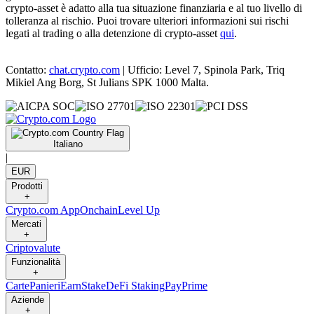
crypto-asset è adatto alla tua situazione finanziaria e al tuo livello di
tolleranza al rischio. Puoi trovare ulteriori informazioni sui rischi
legati al trading o alla detenzione di crypto-asset
qui
.
Contatto:
chat.crypto.com
| Ufficio: Level 7, Spinola Park, Triq
Mikiel Ang Borg, St Julians SPK 1000 Malta.
Italiano
|
EUR
Prodotti
+
Crypto.com App
Onchain
Level Up
Mercati
+
Criptovalute
Funzionalità
+
Carte
Panieri
Earn
Stake
DeFi Staking
Pay
Prime
Aziende
+