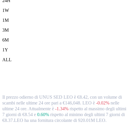
24H
1W
1M
3M
6M
1Y
ALL
Tassi di cambio e dati di mercato da
UNUS SED LEO (LEO) a EUR
Il prezzo odierno di UNUS SED LEO è €8.42, con un volume di
scambi nelle ultime 24 ore pari a €146,048. LEO è
-0.02%
nelle
ultime 24 ore.
Attualmente è
-1.34%
rispetto al massimo degli ultimi
7 giorni di €8.54
e
0.60%
rispetto al minimo degli ultimi 7 giorni di
€8.37.
LEO ha una fornitura circolante di 920.01M LEO.