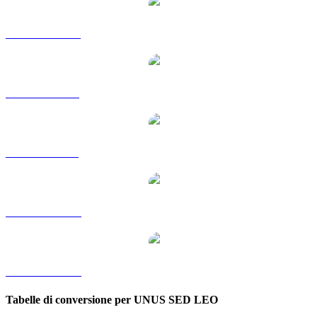
Da LEO a HKD
Da LEO a RUB
Da LEO a SGD
Da LEO a TWD
Da LEO a KRW
Tabelle di conversione per UNUS SED LEO