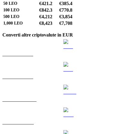
€421.2
€385.4
50
LEO
€842.3
€770.8
100
LEO
€4,212
€3,854
500
LEO
€8,423
€7,708
1,000
LEO
Converti altre criptovalute in EUR
Da BTC a EUR
Da ETH a EUR
Da USDT a EUR
Da BNB a EUR