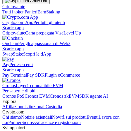
Criptovalute
Tutti i token
Panieri
Earn
Staking
Crypto.com App
Per tutti gli utenti
Scarica app
Criptovalute
Carta prepagata Visa
Level Up
Onchain
Per gli appassionati di Web3
Scarica app
Swap
Stake
Scopri le dApp
Pay
Per esercenti
Scarica app
Pay Terminal
Pay SDK
Plugin eCommerce
Cronos
Layer1 compatibile EVM
Per saperne di più
Cronos PoS
Cronos EVM
Cronos zkEVM
SDK agente AI
Esplora
Affiliazione
Istituzionali
Custodia
Crypto.com
Chi siamo
Notizie aziendali
Novità sui prodotti
Eventi
Lavora con
noi
Partner
Sicurezza
Licenze e registrazioni
Sviluppatori