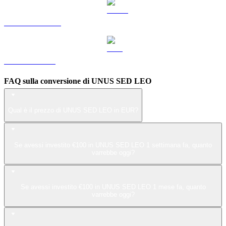
Da USDS a EUR
Da ZEC a EUR
FAQ sulla conversione di UNUS SED LEO
Qual è il prezzo di UNUS SED LEO in EUR?
Se avessi investito €100 in UNUS SED LEO 1 settimana fa, quanto
varrebbe oggi?
Se avessi investito €100 in UNUS SED LEO 1 mese fa, quanto
varrebbe oggi?