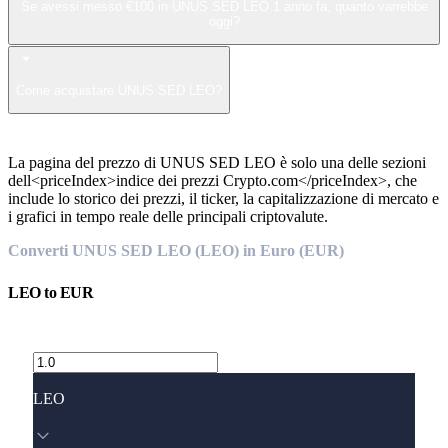
Se avessi messo €100 in UNUS SED LEO 1 anno fa, quanto varrebbe
oggi?
Come acquistare UNUS SED LEO?
La pagina del prezzo di UNUS SED LEO è solo una delle sezioni
dell<priceIndex>indice dei prezzi Crypto.com</priceIndex>, che
include lo storico dei prezzi, il ticker, la capitalizzazione di mercato e
i grafici in tempo reale delle principali criptovalute.
Converti UNUS SED LEO (LEO) in Euro (EUR)
LEO
to
EUR
LEO