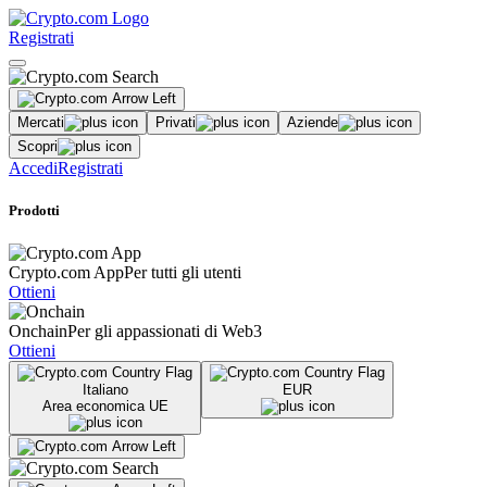
Registrati
Mercati
Privati
Aziende
Scopri
Accedi
Registrati
Prodotti
Crypto.com App
Per tutti gli utenti
Ottieni
Onchain
Per gli appassionati di Web3
Ottieni
Italiano
EUR
Area economica UE