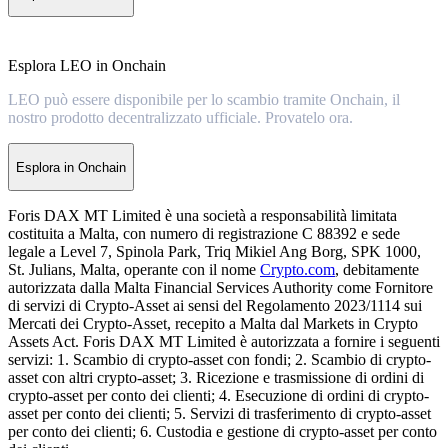
Esplora LEO in Onchain
LEO può essere disponibile per lo scambio tramite Onchain, il
nostro prodotto decentralizzato ufficiale. Provatelo ora.
Esplora in Onchain
Foris DAX MT Limited è una società a responsabilità limitata
costituita a Malta, con numero di registrazione C 88392 e sede
legale a Level 7, Spinola Park, Triq Mikiel Ang Borg, SPK 1000,
St. Julians, Malta, operante con il nome
Crypto.com
, debitamente
autorizzata dalla Malta Financial Services Authority come Fornitore
di servizi di Crypto-Asset ai sensi del Regolamento 2023/1114 sui
Mercati dei Crypto-Asset, recepito a Malta dal Markets in Crypto
Assets Act. Foris DAX MT Limited è autorizzata a fornire i seguenti
servizi: 1. Scambio di crypto-asset con fondi; 2. Scambio di crypto-
asset con altri crypto-asset; 3. Ricezione e trasmissione di ordini di
crypto-asset per conto dei clienti; 4. Esecuzione di ordini di crypto-
asset per conto dei clienti; 5. Servizi di trasferimento di crypto-asset
per conto dei clienti; 6. Custodia e gestione di crypto-asset per conto