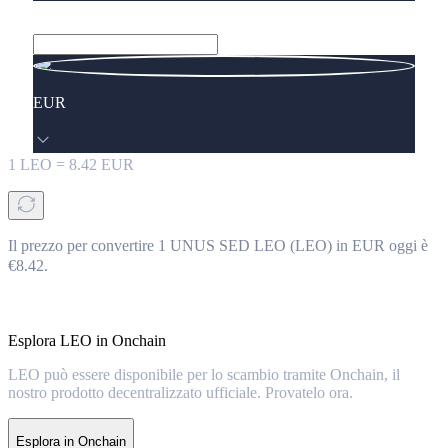
EUR
1
LEO
=
8.42
EUR
Il prezzo per convertire 1 UNUS SED LEO (LEO) in EUR oggi è
€8.42.
Esplora LEO in Onchain
LEO può essere disponibile per lo scambio tramite Onchain, il
nostro prodotto decentralizzato ufficiale. Provatelo ora.
Esplora in Onchain