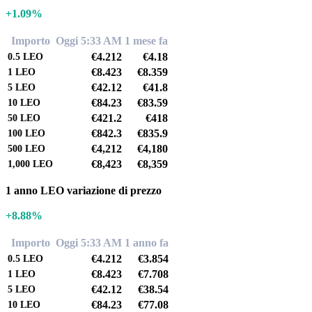
+1.09%
Importo
Oggi 5:33 AM
1 mese fa
€4.212
€4.18
0.5
LEO
€8.423
€8.359
1
LEO
€42.12
€41.8
5
LEO
€84.23
€83.59
10
LEO
€421.2
€418
50
LEO
€842.3
€835.9
100
LEO
€4,212
€4,180
500
LEO
€8,423
€8,359
1,000
LEO
1 anno LEO variazione di prezzo
+8.88%
Importo
Oggi 5:33 AM
1 anno fa
€4.212
€3.854
0.5
LEO
€8.423
€7.708
1
LEO
€42.12
€38.54
5
LEO
€84.23
€77.08
10
LEO