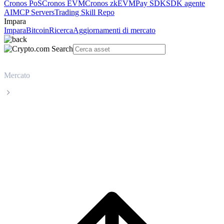
Cronos PoS
Cronos EVM
Cronos zkEVM
Pay SDK
SDK agente
AI
MCP Servers
Trading Skill Repo
Impara
Impara
Bitcoin
Ricerca
Aggiornamenti di mercato
Mercato
UNUS SED LEO
Prezzo in tempo reale UNUS SED LEO
LEO