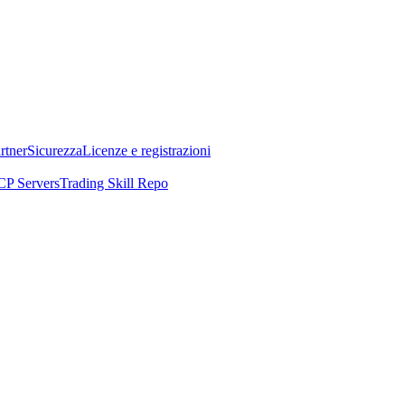
rtner
Sicurezza
Licenze e registrazioni
P Servers
Trading Skill Repo