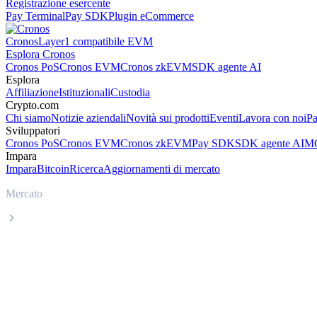
Registrazione esercente
Pay Terminal
Pay SDK
Plugin eCommerce
Cronos
Layer1 compatibile EVM
Esplora Cronos
Cronos PoS
Cronos EVM
Cronos zkEVM
SDK agente AI
Esplora
Affiliazione
Istituzionali
Custodia
Crypto.com
Chi siamo
Notizie aziendali
Novità sui prodotti
Eventi
Lavora con noi
Pa
Sviluppatori
Cronos PoS
Cronos EVM
Cronos zkEVM
Pay SDK
SDK agente AI
MC
Impara
Impara
Bitcoin
Ricerca
Aggiornamenti di mercato
Mercato
Bitcoin
Prezzo in tempo reale Bitcoin BTC