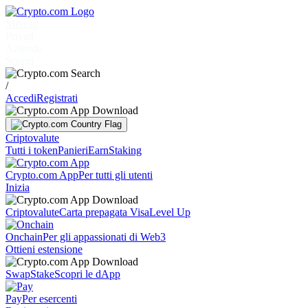
Mercati
Privati
Aziende
Scopri
/
Accedi
Registrati
Criptovalute
Tutti i token
Panieri
Earn
Staking
Crypto.com App
Per tutti gli utenti
Inizia
Criptovalute
Carta prepagata Visa
Level Up
Onchain
Per gli appassionati di Web3
Ottieni estensione
Swap
Stake
Scopri le dApp
Pay
Per esercenti