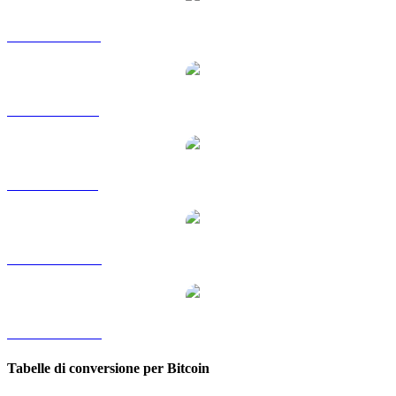
Da BTC a HKD
Da BTC a RUB
Da BTC a SGD
Da BTC a TWD
Da BTC a KRW
Tabelle di conversione per Bitcoin