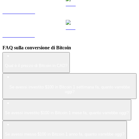
Da LEO a CAD
Da ZEC a CAD
FAQ sulla conversione di Bitcoin
Qual è il prezzo di Bitcoin in CAD?
Se avessi investito $100 in Bitcoin 1 settimana fa, quanto varrebbe
oggi?
Se avessi investito $100 in Bitcoin 1 mese fa, quanto varrebbe oggi?
Se avessi messo $100 in Bitcoin 1 anno fa, quanto varrebbe oggi?