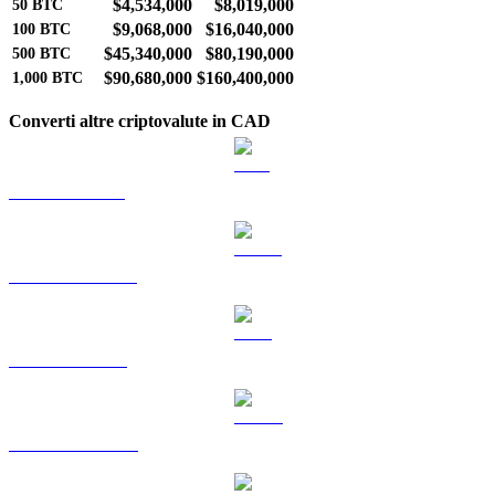
$4,534,000
$8,019,000
50
BTC
$9,068,000
$16,040,000
100
BTC
$45,340,000
$80,190,000
500
BTC
$90,680,000
$160,400,000
1,000
BTC
Converti altre criptovalute in CAD
Da ETH a CAD
Da USDT a CAD
Da BNB a CAD
Da USDC a CAD