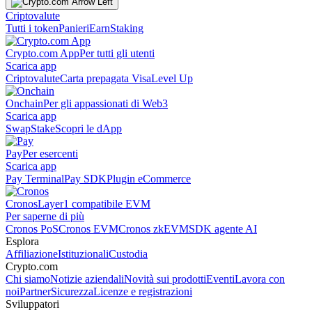
Criptovalute
Tutti i token
Panieri
Earn
Staking
Crypto.com App
Per tutti gli utenti
Scarica app
Criptovalute
Carta prepagata Visa
Level Up
Onchain
Per gli appassionati di Web3
Scarica app
Swap
Stake
Scopri le dApp
Pay
Per esercenti
Scarica app
Pay Terminal
Pay SDK
Plugin eCommerce
Cronos
Layer1 compatibile EVM
Per saperne di più
Cronos PoS
Cronos EVM
Cronos zkEVM
SDK agente AI
Esplora
Affiliazione
Istituzionali
Custodia
Crypto.com
Chi siamo
Notizie aziendali
Novità sui prodotti
Eventi
Lavora con
noi
Partner
Sicurezza
Licenze e registrazioni
Sviluppatori