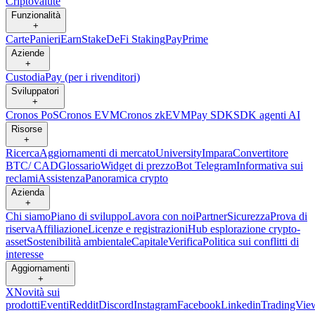
Criptovalute
Funzionalità
+
Carte
Panieri
Earn
Stake
DeFi Staking
Pay
Prime
Aziende
+
Custodia
Pay (per i rivenditori)
Sviluppatori
+
Cronos PoS
Cronos EVM
Cronos zkEVM
Pay SDK
SDK agenti AI
Risorse
+
Ricerca
Aggiornamenti di mercato
University
Impara
Convertitore
BTC/ CAD
Glossario
Widget di prezzo
Bot Telegram
Informativa sui
reclami
Assistenza
Panoramica crypto
Azienda
+
Chi siamo
Piano di sviluppo
Lavora con noi
Partner
Sicurezza
Prova di
riserva
Affiliazione
Licenze e registrazioni
Hub esplorazione crypto-
asset
Sostenibilità ambientale
Capitale
Verifica
Politica sui conflitti di
interesse
Aggiornamenti
+
X
Novità sui
prodotti
Eventi
Reddit
Discord
Instagram
Facebook
Linkedin
TradingVie