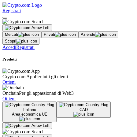
Registrati
Mercati
Privati
Aziende
Scopri
Accedi
Registrati
Prodotti
Crypto.com App
Per tutti gli utenti
Ottieni
Onchain
Per gli appassionati di Web3
Ottieni
Italiano
CAD
Area economica UE