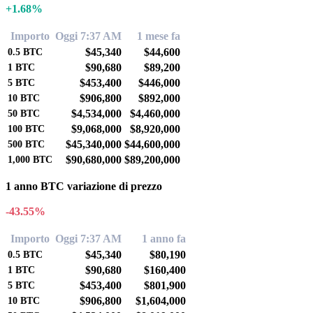
+1.68%
Importo
Oggi 7:37 AM
1 mese fa
$45,340
$44,600
0.5
BTC
$90,680
$89,200
1
BTC
$453,400
$446,000
5
BTC
$906,800
$892,000
10
BTC
$4,534,000
$4,460,000
50
BTC
$9,068,000
$8,920,000
100
BTC
$45,340,000
$44,600,000
500
BTC
$90,680,000
$89,200,000
1,000
BTC
1 anno BTC variazione di prezzo
-43.55%
Importo
Oggi 7:37 AM
1 anno fa
$45,340
$80,190
0.5
BTC
$90,680
$160,400
1
BTC
$453,400
$801,900
5
BTC
$906,800
$1,604,000
10
BTC