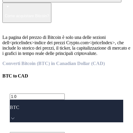
Come acquistare Bitcoin?
La pagina del prezzo di Bitcoin è solo una delle sezioni
dell<priceIndex>indice dei prezzi Crypto.com</priceIndex>, che
include lo storico dei prezzi, il ticker, la capitalizzazione di mercato e
i grafici in tempo reale delle principali criptovalute.
Converti Bitcoin (BTC) in Canadian Dollar (CAD)
BTC
to
CAD
BTC