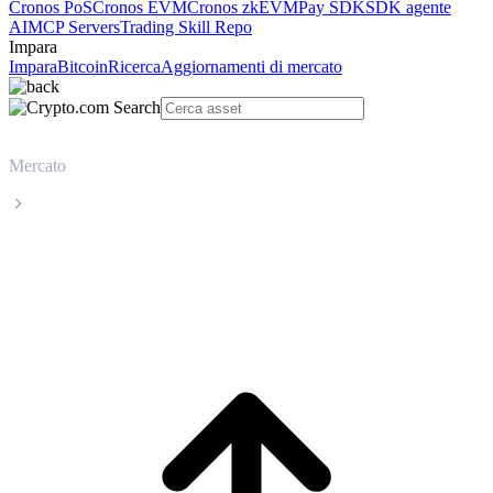
Cronos PoS
Cronos EVM
Cronos zkEVM
Pay SDK
SDK agente
AI
MCP Servers
Trading Skill Repo
Impara
Impara
Bitcoin
Ricerca
Aggiornamenti di mercato
Mercato
Bitcoin
Prezzo in tempo reale Bitcoin BTC