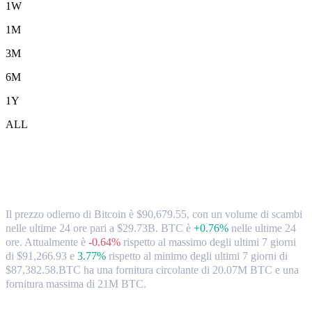
1W
1M
3M
6M
1Y
ALL
Tassi di cambio e dati di mercato da
Bitcoin (BTC) a CAD
Il prezzo odierno di Bitcoin è $90,679.55, con un volume di scambi
nelle ultime 24 ore pari a $29.73B. BTC è
+0.76%
nelle ultime 24
ore.
Attualmente è
-0.64%
rispetto al massimo degli ultimi 7 giorni
di $91,266.93
e
3.77%
rispetto al minimo degli ultimi 7 giorni di
$87,382.58.
BTC ha una fornitura circolante di 20.07M BTC e una
fornitura massima di 21M BTC.
Coppie di conversione di Bitcoin popolari