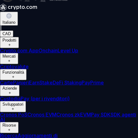
Italiano
|
CAD
Prodotti
+
Crypto.com App
Onchain
Level Up
Mercati
+
Criptovalute
Funzionalità
+
Carte
Panieri
Earn
Stake
DeFi Staking
Pay
Prime
Aziende
+
Custodia
Pay (per i rivenditori)
Sviluppatori
+
Cronos PoS
Cronos EVM
Cronos zkEVM
Pay SDK
SDK agenti
AI
Risorse
+
Ricerca
Aggiornamenti di