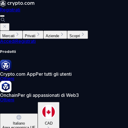
Registrati
Mercati
Privati
Aziende
Scopri
Accedi
Registrati
Prodotti
Crypto.com App
Per tutti gli utenti
Ottieni
Onchain
Per gli appassionati di Web3
Ottieni
Italiano
CAD
Area economica UE