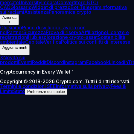
mercato
University
Impara
Convertitore BTC/
CAD
Glossario
Widget di prezzo
Bot Telegram
Informativa
sui reclami
Assistenza
Panoramica crypto
Azienda
+
Chi siamo
Piano di sviluppo
Lavora con
noi
Partner
Sicurezza
Prova di riserva
Affiliazione
Licenze e
registrazioni
Hub esplorazione crypto-asset
Sostenibilità
ambientale
Capitale
Verifica
Politica sui conflitti di interesse
Aggiornamenti
+
X
Novità sui
prodotti
Eventi
Reddit
Discord
Instagram
Facebook
Linkedin
Tr
Cryptocurrency in Every Wallet™
Copyright © 2018-2026 Crypto.com. Tutti i diritti riservati.
Termini e condizioni SEE
Informativa sulla privacy
Fees &
Limits
Stato
Preferenze sui cookie