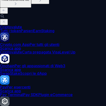
Criptovalute
Tutti i token
Panieri
Earn
Staking
Crypto.com App
Per tutti gli utenti
Scarica app
Criptovalute
Carta prepagata Visa
Level Up
Onchain
Per gli appassionati di Web3
Scarica app
Swap
Stake
Scopri le dApp
Pay
Per esercenti
Scarica app
Pay Terminal
Pay SDK
Plugin eCommerce