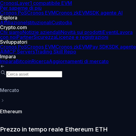
Cronos
Layer1 compatibile EVM
Per saperne di più
Cronos PoS
Cronos EVM
Cronos zkEVM
SDK agente AI
Esplora
Affiliazione
Istituzionali
Custodia
Crypto.com
Chi siamo
Notizie aziendali
Novità sui prodotti
Eventi
Lavora
con noi
Partner
Sicurezza
Licenze e registrazioni
Sviluppatori
Cronos PoS
Cronos EVM
Cronos zkEVM
Pay SDK
SDK agente
AI
MCP Servers
Trading Skill Repo
Impara
Impara
Bitcoin
Ricerca
Aggiornamenti di mercato
Mercato
Ethereum
Prezzo in tempo reale Ethereum ETH