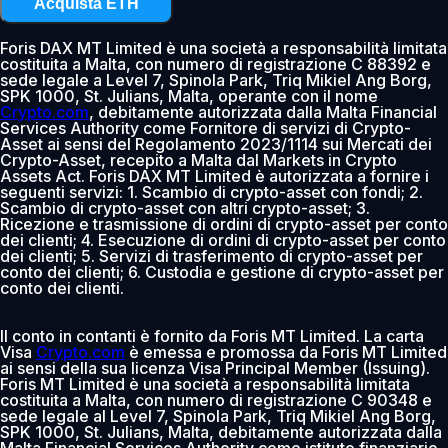
Acquista ETH
Foris DAX MT Limited è una società a responsabilità limitata
costituita a Malta, con numero di registrazione C 88392 e
sede legale a Level 7, Spinola Park, Triq Mikiel Ang Borg,
SPK 1000, St. Julians, Malta, operante con il nome
Crypto.com
, debitamente autorizzata dalla Malta Financial
Services Authority come Fornitore di servizi di Crypto-
Asset ai sensi del Regolamento 2023/1114 sui Mercati dei
Crypto-Asset, recepito a Malta dal Markets in Crypto
Assets Act. Foris DAX MT Limited è autorizzata a fornire i
seguenti servizi: 1. Scambio di crypto-asset con fondi; 2.
Scambio di crypto-asset con altri crypto-asset; 3.
Ricezione e trasmissione di ordini di crypto-asset per conto
dei clienti; 4. Esecuzione di ordini di crypto-asset per conto
dei clienti; 5. Servizi di trasferimento di crypto-asset per
conto dei clienti; 6. Custodia e gestione di crypto-asset per
conto dei clienti.
Il conto in contanti è fornito da Foris MT Limited. La carta
Visa
Crypto.com
è emessa e promossa da Foris MT Limited
ai sensi della sua licenza Visa Principal Member (Issuing).
Foris MT Limited è una società a responsabilità limitata
costituita a Malta, con numero di registrazione C 90348 e
sede legale al Level 7, Spinola Park, Triq Mikiel Ang Borg,
SPK 1000, St. Julians, Malta, debitamente autorizzata dalla
Malta Financial Services Authority come istituto finanziario