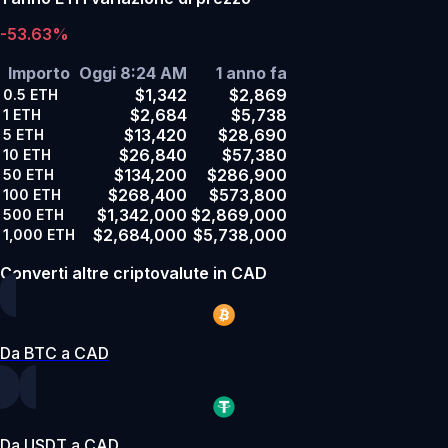
-53.63%
Importo
Oggi 8:24 AM
1 anno fa
$1,342
$2,869
0.5
ETH
$2,684
$5,738
1
ETH
$13,420
$28,690
5
ETH
$26,840
$57,380
10
ETH
$134,200
$286,900
50
ETH
$268,400
$573,800
100
ETH
$1,342,000
$2,869,000
500
ETH
$2,684,000
$5,738,000
1,000
ETH
Converti altre criptovalute in CAD
Da BTC a CAD
Da USDT a CAD