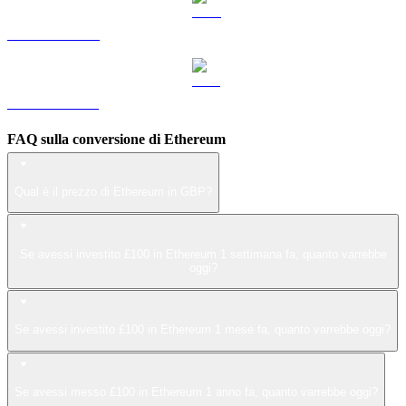
Da LEO a GBP
Da ZEC a GBP
FAQ sulla conversione di Ethereum
Qual è il prezzo di Ethereum in GBP?
Se avessi investito £100 in Ethereum 1 settimana fa, quanto varrebbe
oggi?
Se avessi investito £100 in Ethereum 1 mese fa, quanto varrebbe oggi?
Se avessi messo £100 in Ethereum 1 anno fa, quanto varrebbe oggi?