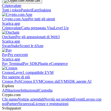
Criptovalute
Tutti i token
Panieri
Earn
Staking
Crypto.com App
Per tutti gli utenti
Scarica app
Criptovalute
Carta prepagata Visa
Level Up
Onchain
Per gli appassionati di Web3
Scarica app
Swap
Stake
Scopri le dApp
Pay
Per esercenti
Scarica app
Pay Terminal
Pay SDK
Plugin eCommerce
Cronos
Layer1 compatibile EVM
Per saperne di più
Cronos PoS
Cronos EVM
Cronos zkEVM
SDK agente AI
Esplora
Affiliazione
Istituzionali
Custodia
Crypto.com
Chi siamo
Notizie aziendali
Novità sui prodotti
Eventi
Lavora con
noi
Partner
Sicurezza
Licenze e registrazioni
Sviluppatori