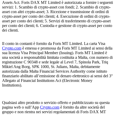
Assets Act. Foris DAX MT Limited è autorizzata a fornire i seguenti
servizi: 1. Scambio di crypto-asset con fondi; 2. Scambio di crypto-
asset con altri crypto-asset; 3. Ricezione e trasmissione di ordini di
crypto-asset per conto dei clienti; 4. Esecuzione di ordini di crypto-
asset per conto dei clienti; 5. Servizi di trasferimento di crypto-asset
per conto dei clienti; 6. Custodia e gestione di crypto-asset per conto
dei clienti.
Il conto in contanti è fornito da Foris MT Limited. La carta Visa
Crypto.com
è emessa e promossa da Foris MT Limited ai sensi della
sua licenza Visa Principal Member (Issuing). Foris MT Limited è
una società a responsabilità limitata costituita a Malta, con numero di
registrazione C 90348 e sede legale al Level 7, Spinola Park, Triq
Mikiel Ang Borg, SPK 1000, St. Julians, Malta, debitamente
autorizzata dalla Malta Financial Services Authority come istituto
finanziario abilitato all’emissione di denaro elettronico ai sensi del 3°
Allegato al Financial Institutions Act (Electronic Money
Institutions).
Qualsiasi altro prodotto o servizio offerto e pubblicizzato su questa
pagina web o sull’App
Crypto.com
è fornito da altre società del
gruppo e non rientra nei servizi regolamentati di Foris DAX MT