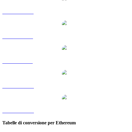
Da ETH a HKD
Da ETH a RUB
Da ETH a SGD
Da ETH a TWD
Da ETH a KRW
Tabelle di conversione per Ethereum