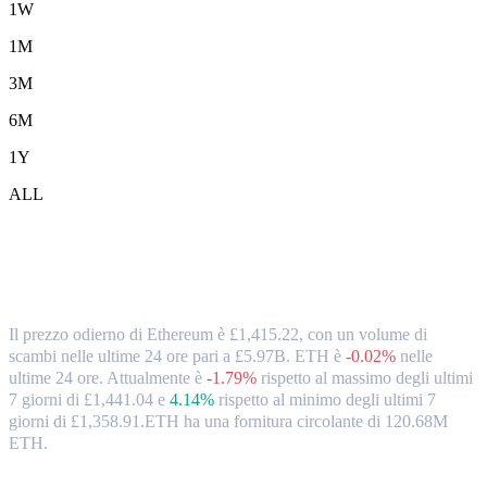
1W
1M
3M
6M
1Y
ALL
Tassi di cambio e dati di mercato da
Ethereum (ETH) a GBP
Il prezzo odierno di Ethereum è £1,415.22, con un volume di
scambi nelle ultime 24 ore pari a £5.97B. ETH è
-0.02%
nelle
ultime 24 ore.
Attualmente è
-1.79%
rispetto al massimo degli ultimi
7 giorni di £1,441.04
e
4.14%
rispetto al minimo degli ultimi 7
giorni di £1,358.91.
ETH ha una fornitura circolante di 120.68M
ETH.
Coppie di conversione di Ethereum popolari