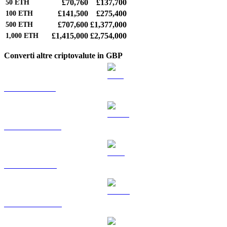
£70,760
£137,700
50
ETH
£141,500
£275,400
100
ETH
£707,600
£1,377,000
500
ETH
£1,415,000
£2,754,000
1,000
ETH
Converti altre criptovalute in GBP
Da BTC a GBP
Da USDT a GBP
Da BNB a GBP
Da USDC a GBP