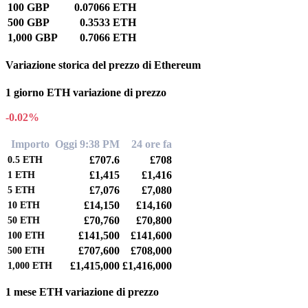
100 GBP
0.07066 ETH
500 GBP
0.3533 ETH
1,000 GBP
0.7066 ETH
Variazione storica del prezzo di Ethereum
1 giorno ETH variazione di prezzo
-0.02%
Importo
Oggi 9:38 PM
24 ore fa
£707.6
£708
0.5
ETH
£1,415
£1,416
1
ETH
£7,076
£7,080
5
ETH
£14,150
£14,160
10
ETH
£70,760
£70,800
50
ETH
£141,500
£141,600
100
ETH
£707,600
£708,000
500
ETH
£1,415,000
£1,416,000
1,000
ETH
1 mese ETH variazione di prezzo