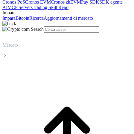
Cronos PoS
Cronos EVM
Cronos zkEVM
Pay SDK
SDK agente
AI
MCP Servers
Trading Skill Repo
Impara
Impara
Bitcoin
Ricerca
Aggiornamenti di mercato
Mercato
Ethereum
Prezzo in tempo reale Ethereum ETH