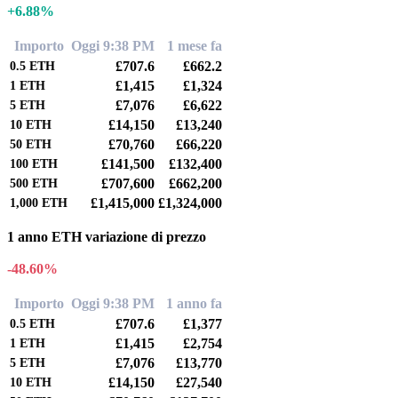
+6.88%
Importo
Oggi 9:38 PM
1 mese fa
£707.6
£662.2
0.5
ETH
£1,415
£1,324
1
ETH
£7,076
£6,622
5
ETH
£14,150
£13,240
10
ETH
£70,760
£66,220
50
ETH
£141,500
£132,400
100
ETH
£707,600
£662,200
500
ETH
£1,415,000
£1,324,000
1,000
ETH
1 anno ETH variazione di prezzo
-48.60%
Importo
Oggi 9:38 PM
1 anno fa
£707.6
£1,377
0.5
ETH
£1,415
£2,754
1
ETH
£7,076
£13,770
5
ETH
£14,150
£27,540
10
ETH