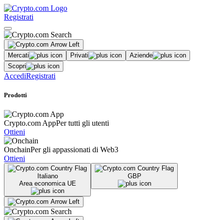
Registrati
Mercati
Privati
Aziende
Scopri
Accedi
Registrati
Prodotti
Crypto.com App
Per tutti gli utenti
Ottieni
Onchain
Per gli appassionati di Web3
Ottieni
Italiano
GBP
Area economica UE