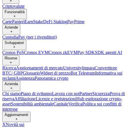
+
Criptovalute
Funzionalità
+
Carte
Panieri
Earn
Stake
DeFi Staking
Pay
Prime
Aziende
+
Custodia
Pay (per i rivenditori)
Sviluppatori
+
Cronos PoS
Cronos EVM
Cronos zkEVM
Pay SDK
SDK agenti AI
Risorse
+
Ricerca
Aggiornamenti di mercato
University
Impara
Convertitore
BTC/ GBP
Glossario
Widget di prezzo
Bot Telegram
Informativa sui
reclami
Assistenza
Panoramica crypto
Azienda
+
Chi siamo
Piano di sviluppo
Lavora con noi
Partner
Sicurezza
Prova di
riserva
Affiliazione
Licenze e registrazioni
Hub esplorazione crypto-
asset
Sostenibilità ambientale
Capitale
Verifica
Politica sui conflitti di
interesse
Aggiornamenti
+
X
Novità sui