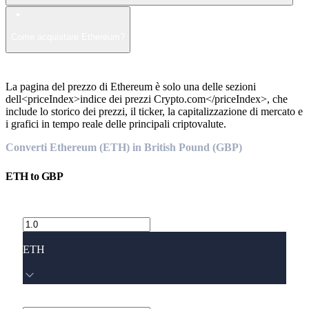
Come acquistare Ethereum?
La pagina del prezzo di Ethereum è solo una delle sezioni
dell<priceIndex>indice dei prezzi Crypto.com</priceIndex>, che
include lo storico dei prezzi, il ticker, la capitalizzazione di mercato e
i grafici in tempo reale delle principali criptovalute.
Converti Ethereum (ETH) in British Pound (GBP)
ETH
to
GBP
ETH