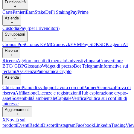
Funzionalità
+
Carte
Panieri
Earn
Stake
DeFi Staking
Pay
Prime
Aziende
+
Custodia
Pay (per i rivenditori)
Sviluppatori
+
Cronos PoS
Cronos EVM
Cronos zkEVM
Pay SDK
SDK agenti AI
Risorse
+
Ricerca
Aggiornamenti di mercato
University
Impara
Convertitore
BTC/ GBP
Glossario
Widget di prezzo
Bot Telegram
Informativa sui
reclami
Assistenza
Panoramica crypto
Azienda
+
Chi siamo
Piano di sviluppo
Lavora con noi
Partner
Sicurezza
Prova di
riserva
Affiliazione
Licenze e registrazioni
Hub esplorazione crypto-
asset
Sostenibilità ambientale
Capitale
Verifica
Politica sui conflitti di
interesse
Aggiornamenti
+
X
Novità sui
prodotti
Eventi
Reddit
Discord
Instagram
Facebook
Linkedin
TradingVie