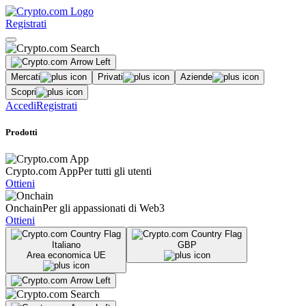
Registrati
Mercati
Privati
Aziende
Scopri
Accedi
Registrati
Prodotti
Crypto.com App
Per tutti gli utenti
Ottieni
Onchain
Per gli appassionati di Web3
Ottieni
Italiano
GBP
Area economica UE