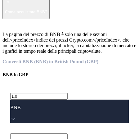
Come acquistare BNB?
La pagina del prezzo di BNB è solo una delle sezioni
dell<priceIndex>indice dei prezzi Crypto.com</priceIndex>, che
include lo storico dei prezzi, il ticker, la capitalizzazione di mercato e
i grafici in tempo reale delle principali criptovalute.
Converti BNB (BNB) in British Pound (GBP)
BNB
to
GBP
BNB