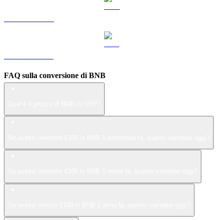
Da LEO a GBP
Da ZEC a GBP
FAQ sulla conversione di BNB
Qual è il prezzo di BNB in GBP?
Se avessi investito £100 in BNB 1 settimana fa, quanto varrebbe oggi?
Se avessi investito £100 in BNB 1 mese fa, quanto varrebbe oggi?
Se avessi messo £100 in BNB 1 anno fa, quanto varrebbe oggi?