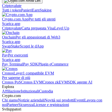
Criptovalute
Tutti i token
Panieri
Earn
Staking
Crypto.com App
Per tutti gli utenti
Scarica app
Criptovalute
Carta prepagata Visa
Level Up
Onchain
Per gli appassionati di Web3
Scarica app
Swap
Stake
Scopri le dApp
Pay
Per esercenti
Scarica app
Pay Terminal
Pay SDK
Plugin eCommerce
Cronos
Layer1 compatibile EVM
Per saperne di più
Cronos PoS
Cronos EVM
Cronos zkEVM
SDK agente AI
Esplora
Affiliazione
Istituzionali
Custodia
Crypto.com
Chi siamo
Notizie aziendali
Novità sui prodotti
Eventi
Lavora con
noi
Partner
Sicurezza
Licenze e registrazioni
Sviluppatori