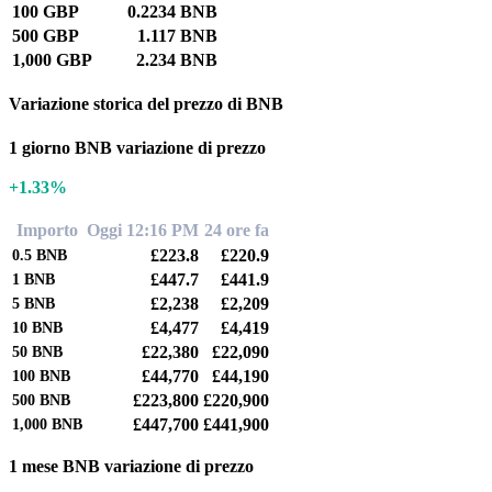
100 GBP
0.2234 BNB
500 GBP
1.117 BNB
1,000 GBP
2.234 BNB
Variazione storica del prezzo di BNB
1 giorno BNB variazione di prezzo
+1.33%
Importo
Oggi 12:16 PM
24 ore fa
£223.8
£220.9
0.5
BNB
£447.7
£441.9
1
BNB
£2,238
£2,209
5
BNB
£4,477
£4,419
10
BNB
£22,380
£22,090
50
BNB
£44,770
£44,190
100
BNB
£223,800
£220,900
500
BNB
£447,700
£441,900
1,000
BNB
1 mese BNB variazione di prezzo