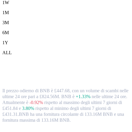
1W
1M
3M
6M
1Y
ALL
Tassi di cambio e dati di mercato da BNB
(BNB) a GBP
Il prezzo odierno di BNB è £447.68, con un volume di scambi nelle
ultime 24 ore pari a £824.56M. BNB è
+1.33%
nelle ultime 24 ore.
Attualmente è
-0.92%
rispetto al massimo degli ultimi 7 giorni di
£451.84
e
3.80%
rispetto al minimo degli ultimi 7 giorni di
£431.31.
BNB ha una fornitura circolante di 133.16M BNB e una
fornitura massima di 133.16M BNB.
Coppie di conversione di BNB popolari