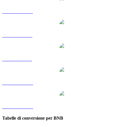
Da BNB a HKD
Da BNB a RUB
Da BNB a SGD
Da BNB a TWD
Da BNB a KRW
Tabelle di conversione per BNB