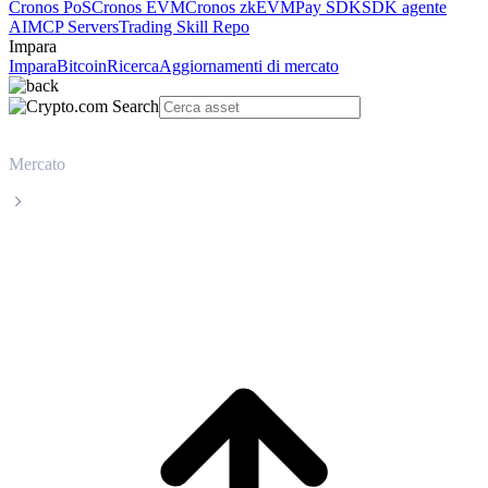
Cronos PoS
Cronos EVM
Cronos zkEVM
Pay SDK
SDK agente
AI
MCP Servers
Trading Skill Repo
Impara
Impara
Bitcoin
Ricerca
Aggiornamenti di mercato
Mercato
BNB
Prezzo in tempo reale BNB BNB