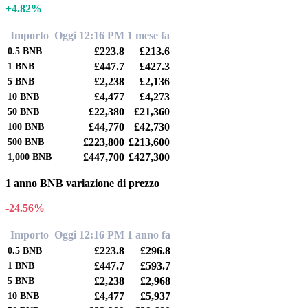
+4.82%
Importo
Oggi 12:16 PM
1 mese fa
£223.8
£213.6
0.5
BNB
£447.7
£427.3
1
BNB
£2,238
£2,136
5
BNB
£4,477
£4,273
10
BNB
£22,380
£21,360
50
BNB
£44,770
£42,730
100
BNB
£223,800
£213,600
500
BNB
£447,700
£427,300
1,000
BNB
1 anno BNB variazione di prezzo
-24.56%
Importo
Oggi 12:16 PM
1 anno fa
£223.8
£296.8
0.5
BNB
£447.7
£593.7
1
BNB
£2,238
£2,968
5
BNB
£4,477
£5,937
10
BNB