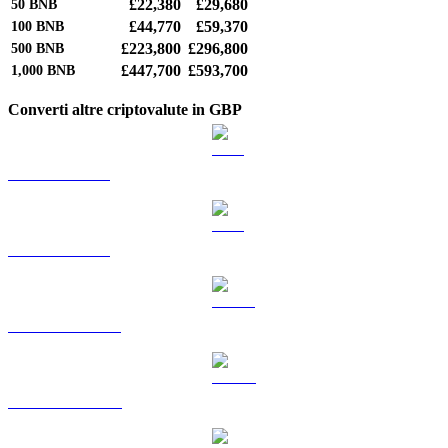
£22,380
£29,680
50
BNB
£44,770
£59,370
100
BNB
£223,800
£296,800
500
BNB
£447,700
£593,700
1,000
BNB
Converti altre criptovalute in GBP
Da BTC a GBP
Da ETH a GBP
Da USDT a GBP
Da USDC a GBP