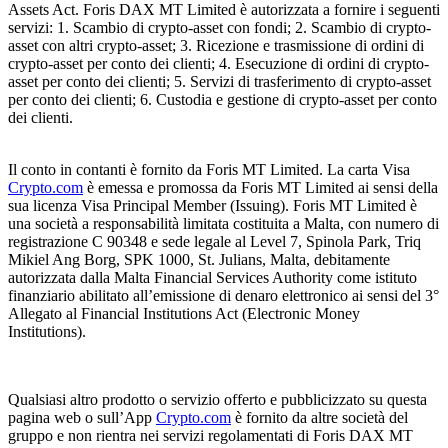
Assets Act. Foris DAX MT Limited è autorizzata a fornire i seguenti
servizi: 1. Scambio di crypto-asset con fondi; 2. Scambio di crypto-
asset con altri crypto-asset; 3. Ricezione e trasmissione di ordini di
crypto-asset per conto dei clienti; 4. Esecuzione di ordini di crypto-
asset per conto dei clienti; 5. Servizi di trasferimento di crypto-asset
per conto dei clienti; 6. Custodia e gestione di crypto-asset per conto
dei clienti.
Il conto in contanti è fornito da Foris MT Limited. La carta Visa
Crypto.com
è emessa e promossa da Foris MT Limited ai sensi della
sua licenza Visa Principal Member (Issuing). Foris MT Limited è
una società a responsabilità limitata costituita a Malta, con numero di
registrazione C 90348 e sede legale al Level 7, Spinola Park, Triq
Mikiel Ang Borg, SPK 1000, St. Julians, Malta, debitamente
autorizzata dalla Malta Financial Services Authority come istituto
finanziario abilitato all’emissione di denaro elettronico ai sensi del 3°
Allegato al Financial Institutions Act (Electronic Money
Institutions).
Qualsiasi altro prodotto o servizio offerto e pubblicizzato su questa
pagina web o sull’App
Crypto.com
è fornito da altre società del
gruppo e non rientra nei servizi regolamentati di Foris DAX MT