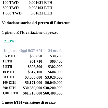
100 TWD
0.001621 ETH
500 TWD
0.008103 ETH
1,000 TWD
0.01621 ETH
Variazione storica del prezzo di Ethereum
1 giorno ETH variazione di prezzo
+2.13%
Importo
Oggi 6:37 AM
24 ore fa
$30,850
$30,200
0.5
ETH
$61,710
$60,400
1
ETH
$308,500
$302,000
5
ETH
$617,100
$604,000
10
ETH
$3,085,000
$3,020,000
50
ETH
$6,171,000
$6,040,000
100
ETH
$30,850,000
$30,200,000
500
ETH
$61,710,000
$60,400,000
1,000
ETH
1 mese ETH variazione di prezzo