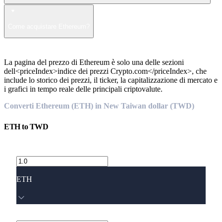
Come acquistare Ethereum?
La pagina del prezzo di Ethereum è solo una delle sezioni
dell<priceIndex>indice dei prezzi Crypto.com</priceIndex>, che
include lo storico dei prezzi, il ticker, la capitalizzazione di mercato e
i grafici in tempo reale delle principali criptovalute.
Converti Ethereum (ETH) in New Taiwan dollar (TWD)
ETH
to
TWD
ETH