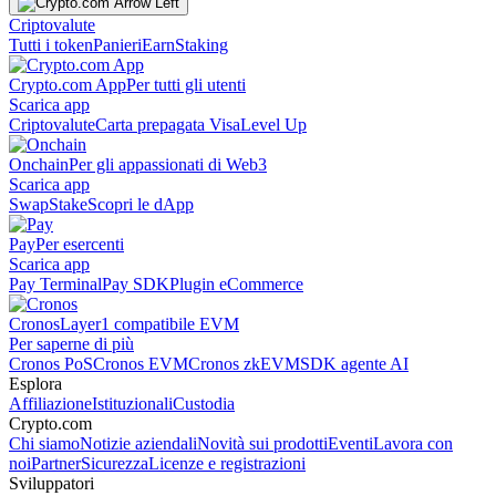
Criptovalute
Tutti i token
Panieri
Earn
Staking
Crypto.com App
Per tutti gli utenti
Scarica app
Criptovalute
Carta prepagata Visa
Level Up
Onchain
Per gli appassionati di Web3
Scarica app
Swap
Stake
Scopri le dApp
Pay
Per esercenti
Scarica app
Pay Terminal
Pay SDK
Plugin eCommerce
Cronos
Layer1 compatibile EVM
Per saperne di più
Cronos PoS
Cronos EVM
Cronos zkEVM
SDK agente AI
Esplora
Affiliazione
Istituzionali
Custodia
Crypto.com
Chi siamo
Notizie aziendali
Novità sui prodotti
Eventi
Lavora con
noi
Partner
Sicurezza
Licenze e registrazioni
Sviluppatori