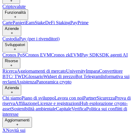
+
Criptovalute
Funzionalità
+
Carte
Panieri
Earn
Stake
DeFi Staking
Pay
Prime
Aziende
+
Custodia
Pay (per i rivenditori)
Sviluppatori
+
Cronos PoS
Cronos EVM
Cronos zkEVM
Pay SDK
SDK agenti AI
Risorse
+
Ricerca
Aggiornamenti di mercato
University
Impara
Convertitore
BTC/ TWD
Glossario
Widget di prezzo
Bot Telegram
Informativa sui
reclami
Assistenza
Panoramica crypto
Azienda
+
Chi siamo
Piano di sviluppo
Lavora con noi
Partner
Sicurezza
Prova di
riserva
Affiliazione
Licenze e registrazioni
Hub esplorazione crypto-
asset
Sostenibilità ambientale
Capitale
Verifica
Politica sui conflitti di
interesse
Aggiornamenti
+
X
Novità sui