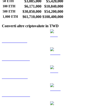
$3,085,000
$5,420,000
50
ETH
$6,171,000
$10,840,000
100
ETH
$30,850,000
$54,200,000
500
ETH
$61,710,000
$108,400,000
1,000
ETH
Converti altre criptovalute in TWD
Da BTC a TWD
Da USDT a TWD
Da BNB a TWD
Da USDC a TWD