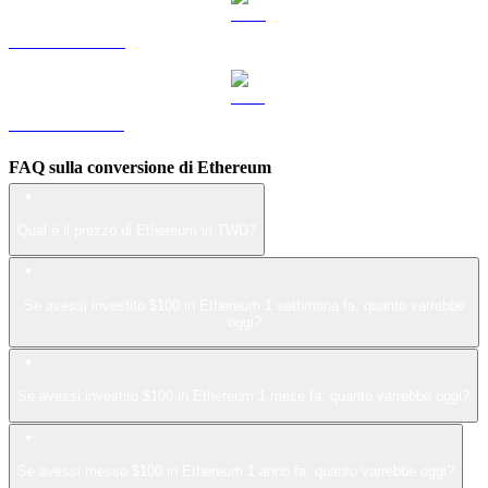
Da LEO a TWD
Da ZEC a TWD
FAQ sulla conversione di Ethereum
Qual è il prezzo di Ethereum in TWD?
Se avessi investito $100 in Ethereum 1 settimana fa, quanto varrebbe
oggi?
Se avessi investito $100 in Ethereum 1 mese fa, quanto varrebbe oggi?
Se avessi messo $100 in Ethereum 1 anno fa, quanto varrebbe oggi?