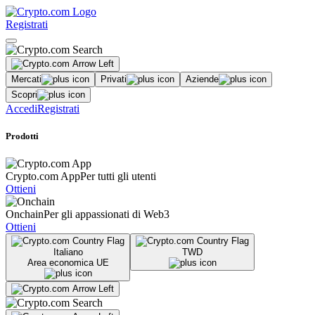
Registrati
Mercati
Privati
Aziende
Scopri
Accedi
Registrati
Prodotti
Crypto.com App
Per tutti gli utenti
Ottieni
Onchain
Per gli appassionati di Web3
Ottieni
Italiano
TWD
Area economica UE