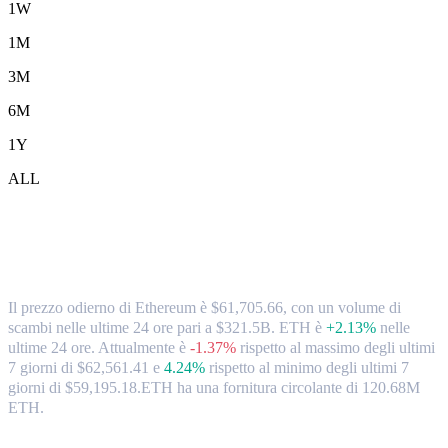
1W
1M
3M
6M
1Y
ALL
Tassi di cambio e dati di mercato da
Ethereum (ETH) a TWD
Il prezzo odierno di Ethereum è $61,705.66, con un volume di
scambi nelle ultime 24 ore pari a $321.5B. ETH è
+2.13%
nelle
ultime 24 ore.
Attualmente è
-1.37%
rispetto al massimo degli ultimi
7 giorni di $62,561.41
e
4.24%
rispetto al minimo degli ultimi 7
giorni di $59,195.18.
ETH ha una fornitura circolante di 120.68M
ETH.
Coppie di conversione di Ethereum popolari