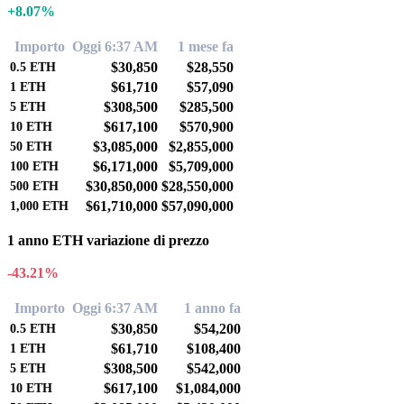
+8.07%
Importo
Oggi 6:37 AM
1 mese fa
$30,850
$28,550
0.5
ETH
$61,710
$57,090
1
ETH
$308,500
$285,500
5
ETH
$617,100
$570,900
10
ETH
$3,085,000
$2,855,000
50
ETH
$6,171,000
$5,709,000
100
ETH
$30,850,000
$28,550,000
500
ETH
$61,710,000
$57,090,000
1,000
ETH
1 anno ETH variazione di prezzo
-43.21%
Importo
Oggi 6:37 AM
1 anno fa
$30,850
$54,200
0.5
ETH
$61,710
$108,400
1
ETH
$308,500
$542,000
5
ETH
$617,100
$1,084,000
10
ETH