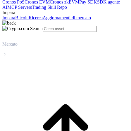
Cronos PoS
Cronos EVM
Cronos zkEVM
Pay SDK
SDK agente
AI
MCP Servers
Trading Skill Repo
Impara
Impara
Bitcoin
Ricerca
Aggiornamenti di mercato
Mercato
Ethereum
Prezzo in tempo reale Ethereum ETH