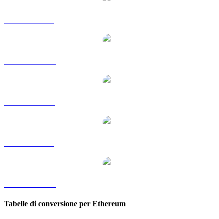
Da ETH a GBP
Da ETH a HKD
Da ETH a RUB
Da ETH a SGD
Da ETH a KRW
Tabelle di conversione per Ethereum