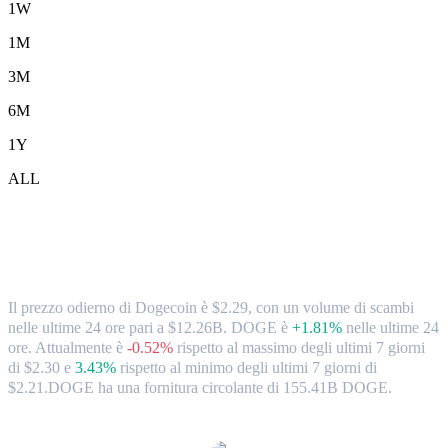
1W
1M
3M
6M
1Y
ALL
Tassi di cambio e dati di mercato da
Dogecoin (DOGE) a TWD
Il prezzo odierno di Dogecoin è $2.29, con un volume di scambi
nelle ultime 24 ore pari a $12.26B. DOGE è
+1.81%
nelle ultime 24
ore.
Attualmente è
-0.52%
rispetto al massimo degli ultimi 7 giorni
di $2.30
e
3.43%
rispetto al minimo degli ultimi 7 giorni di
$2.21.
DOGE ha una fornitura circolante di 155.41B DOGE.
Coppie di conversione di Dogecoin popolari