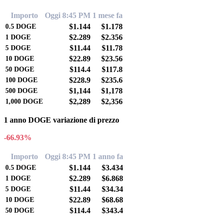
Importo
Oggi 8:45 PM
1 mese fa
$1.144
$1.178
0.5
DOGE
$2.289
$2.356
1
DOGE
$11.44
$11.78
5
DOGE
$22.89
$23.56
10
DOGE
$114.4
$117.8
50
DOGE
$228.9
$235.6
100
DOGE
$1,144
$1,178
500
DOGE
$2,289
$2,356
1,000
DOGE
1 anno DOGE variazione di prezzo
-66.93%
Importo
Oggi 8:45 PM
1 anno fa
$1.144
$3.434
0.5
DOGE
$2.289
$6.868
1
DOGE
$11.44
$34.34
5
DOGE
$22.89
$68.68
10
DOGE
$114.4
$343.4
50
DOGE