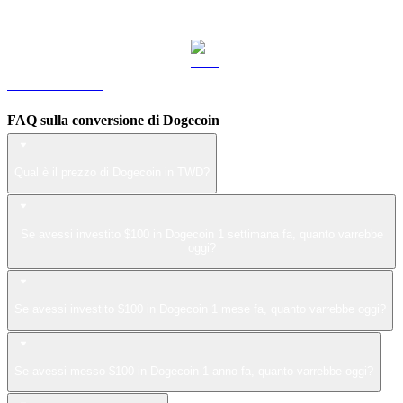
Da LEO a TWD
Da ZEC a TWD
FAQ sulla conversione di Dogecoin
Qual è il prezzo di Dogecoin in TWD?
Se avessi investito $100 in Dogecoin 1 settimana fa, quanto varrebbe
oggi?
Se avessi investito $100 in Dogecoin 1 mese fa, quanto varrebbe oggi?
Se avessi messo $100 in Dogecoin 1 anno fa, quanto varrebbe oggi?