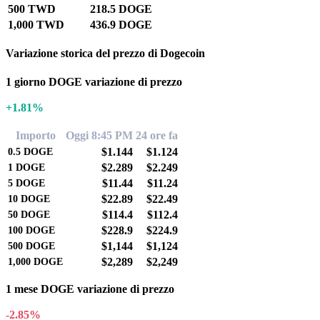
500 TWD
218.5 DOGE
1,000 TWD
436.9 DOGE
Variazione storica del prezzo di Dogecoin
1 giorno DOGE variazione di prezzo
+1.81%
Importo
Oggi 8:45 PM
24 ore fa
$1.144
$1.124
0.5
DOGE
$2.289
$2.249
1
DOGE
$11.44
$11.24
5
DOGE
$22.89
$22.49
10
DOGE
$114.4
$112.4
50
DOGE
$228.9
$224.9
100
DOGE
$1,144
$1,124
500
DOGE
$2,289
$2,249
1,000
DOGE
1 mese DOGE variazione di prezzo
-2.85%