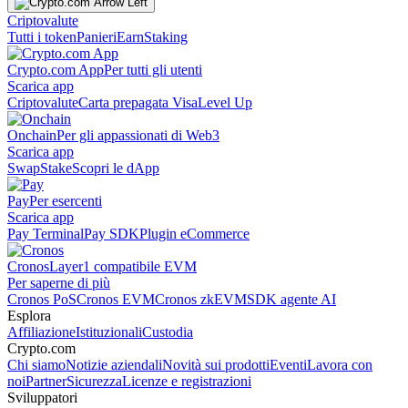
Criptovalute
Tutti i token
Panieri
Earn
Staking
Crypto.com App
Per tutti gli utenti
Scarica app
Criptovalute
Carta prepagata Visa
Level Up
Onchain
Per gli appassionati di Web3
Scarica app
Swap
Stake
Scopri le dApp
Pay
Per esercenti
Scarica app
Pay Terminal
Pay SDK
Plugin eCommerce
Cronos
Layer1 compatibile EVM
Per saperne di più
Cronos PoS
Cronos EVM
Cronos zkEVM
SDK agente AI
Esplora
Affiliazione
Istituzionali
Custodia
Crypto.com
Chi siamo
Notizie aziendali
Novità sui prodotti
Eventi
Lavora con
noi
Partner
Sicurezza
Licenze e registrazioni
Sviluppatori