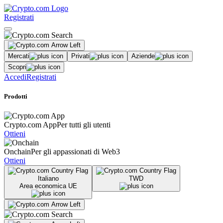
Registrati
Mercati
Privati
Aziende
Scopri
Accedi
Registrati
Prodotti
Crypto.com App
Per tutti gli utenti
Ottieni
Onchain
Per gli appassionati di Web3
Ottieni
Italiano
TWD
Area economica UE