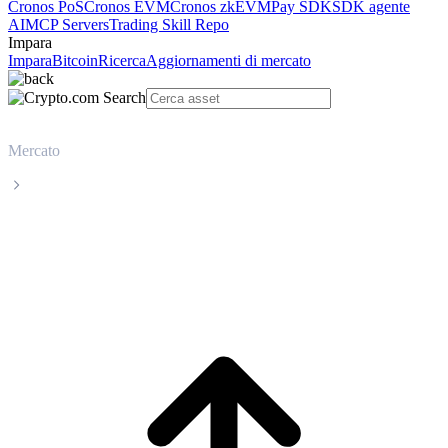
Cronos PoS
Cronos EVM
Cronos zkEVM
Pay SDK
SDK agente
AI
MCP Servers
Trading Skill Repo
Impara
Impara
Bitcoin
Ricerca
Aggiornamenti di mercato
Mercato
Dogecoin
Prezzo in tempo reale Dogecoin DOGE