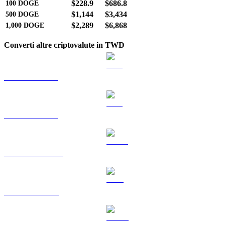
$228.9
$686.8
100
DOGE
$1,144
$3,434
500
DOGE
$2,289
$6,868
1,000
DOGE
Converti altre criptovalute in TWD
Da BTC a TWD
Da ETH a TWD
Da USDT a TWD
Da BNB a TWD