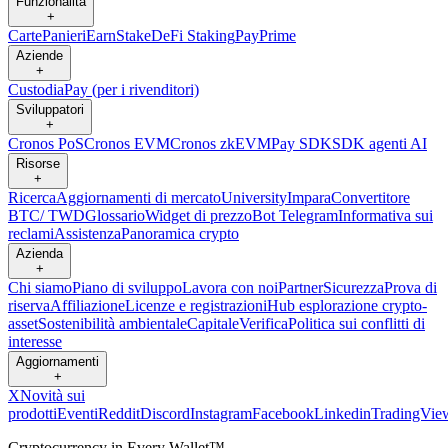
Funzionalità
+
Carte
Panieri
Earn
Stake
DeFi Staking
Pay
Prime
Aziende
+
Custodia
Pay (per i rivenditori)
Sviluppatori
+
Cronos PoS
Cronos EVM
Cronos zkEVM
Pay SDK
SDK agenti AI
Risorse
+
Ricerca
Aggiornamenti di mercato
University
Impara
Convertitore
BTC/ TWD
Glossario
Widget di prezzo
Bot Telegram
Informativa sui
reclami
Assistenza
Panoramica crypto
Azienda
+
Chi siamo
Piano di sviluppo
Lavora con noi
Partner
Sicurezza
Prova di
riserva
Affiliazione
Licenze e registrazioni
Hub esplorazione crypto-
asset
Sostenibilità ambientale
Capitale
Verifica
Politica sui conflitti di
interesse
Aggiornamenti
+
X
Novità sui
prodotti
Eventi
Reddit
Discord
Instagram
Facebook
Linkedin
TradingVie
Cryptocurrency in Every Wallet™