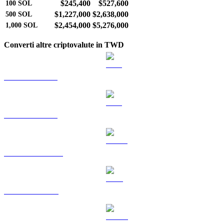
$245,400
$527,600
100
SOL
$1,227,000
$2,638,000
500
SOL
$2,454,000
$5,276,000
1,000
SOL
Converti altre criptovalute in TWD
Da BTC a TWD
Da ETH a TWD
Da USDT a TWD
Da BNB a TWD