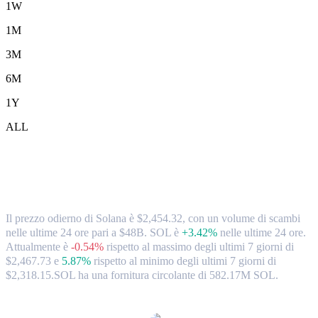
1W
1M
3M
6M
1Y
ALL
Tassi di cambio e dati di mercato da
Solana (SOL) a TWD
Il prezzo odierno di Solana è $2,454.32, con un volume di scambi
nelle ultime 24 ore pari a $48B. SOL è
+3.42%
nelle ultime 24 ore.
Attualmente è
-0.54%
rispetto al massimo degli ultimi 7 giorni di
$2,467.73
e
5.87%
rispetto al minimo degli ultimi 7 giorni di
$2,318.15.
SOL ha una fornitura circolante di 582.17M SOL.
Coppie di conversione di Solana popolari