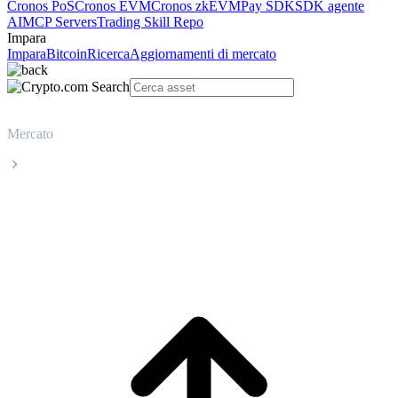
Cronos PoS
Cronos EVM
Cronos zkEVM
Pay SDK
SDK agente
AI
MCP Servers
Trading Skill Repo
Impara
Impara
Bitcoin
Ricerca
Aggiornamenti di mercato
Mercato
Solana
Prezzo in tempo reale Solana SOL