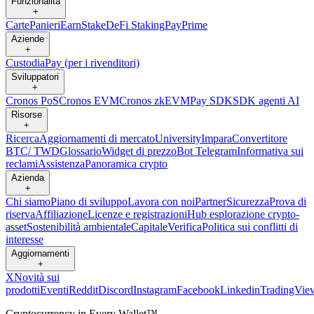
Funzionalità
+
Carte
Panieri
Earn
Stake
DeFi Staking
Pay
Prime
Aziende
+
Custodia
Pay (per i rivenditori)
Sviluppatori
+
Cronos PoS
Cronos EVM
Cronos zkEVM
Pay SDK
SDK agenti AI
Risorse
+
Ricerca
Aggiornamenti di mercato
University
Impara
Convertitore
BTC/ TWD
Glossario
Widget di prezzo
Bot Telegram
Informativa sui
reclami
Assistenza
Panoramica crypto
Azienda
+
Chi siamo
Piano di sviluppo
Lavora con noi
Partner
Sicurezza
Prova di
riserva
Affiliazione
Licenze e registrazioni
Hub esplorazione crypto-
asset
Sostenibilità ambientale
Capitale
Verifica
Politica sui conflitti di
interesse
Aggiornamenti
+
X
Novità sui
prodotti
Eventi
Reddit
Discord
Instagram
Facebook
Linkedin
TradingVie
Cryptocurrency in Every Wallet™