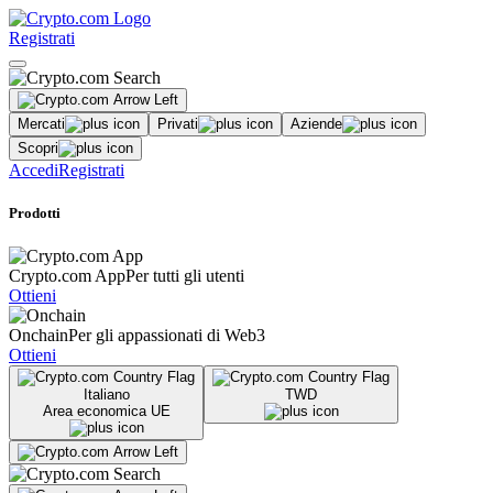
Registrati
Mercati
Privati
Aziende
Scopri
Accedi
Registrati
Prodotti
Crypto.com App
Per tutti gli utenti
Ottieni
Onchain
Per gli appassionati di Web3
Ottieni
Italiano
TWD
Area economica UE