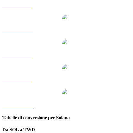
Da SOL a GBP
Da SOL a HKD
Da SOL a RUB
Da SOL a SGD
Da SOL a KRW
Tabelle di conversione per Solana
Da SOL a TWD