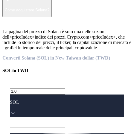
Come acquistare Solana?
La pagina del prezzo di Solana è solo una delle sezioni
dell<priceIndex>indice dei prezzi Crypto.com</priceIndex>, che
include lo storico dei prezzi, il ticker, la capitalizzazione di mercato e
i grafici in tempo reale delle principali criptovalute.
Converti Solana (SOL) in New Taiwan dollar (TWD)
SOL
to
TWD
SOL