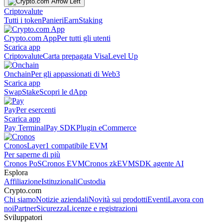
Criptovalute
Tutti i token
Panieri
Earn
Staking
Crypto.com App
Per tutti gli utenti
Scarica app
Criptovalute
Carta prepagata Visa
Level Up
Onchain
Per gli appassionati di Web3
Scarica app
Swap
Stake
Scopri le dApp
Pay
Per esercenti
Scarica app
Pay Terminal
Pay SDK
Plugin eCommerce
Cronos
Layer1 compatibile EVM
Per saperne di più
Cronos PoS
Cronos EVM
Cronos zkEVM
SDK agente AI
Esplora
Affiliazione
Istituzionali
Custodia
Crypto.com
Chi siamo
Notizie aziendali
Novità sui prodotti
Eventi
Lavora con
noi
Partner
Sicurezza
Licenze e registrazioni
Sviluppatori