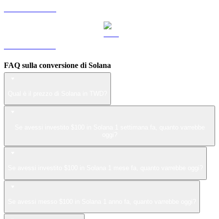
Da LEO a TWD
Da ZEC a TWD
FAQ sulla conversione di Solana
Qual è il prezzo di Solana in TWD?
Se avessi investito $100 in Solana 1 settimana fa, quanto varrebbe
oggi?
Se avessi investito $100 in Solana 1 mese fa, quanto varrebbe oggi?
Se avessi messo $100 in Solana 1 anno fa, quanto varrebbe oggi?