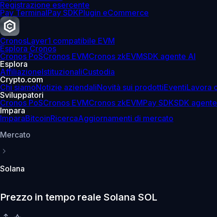
Registrazione esercente
Pay Terminal
Pay SDK
Plugin eCommerce
Cronos
Layer1 compatibile EVM
Esplora Cronos
Cronos PoS
Cronos EVM
Cronos zkEVM
SDK agente AI
Esplora
Affiliazione
Istituzionali
Custodia
Crypto.com
Chi siamo
Notizie aziendali
Novità sui prodotti
Eventi
Lavora 
Sviluppatori
Cronos PoS
Cronos EVM
Cronos zkEVM
Pay SDK
SDK agente
Impara
Impara
Bitcoin
Ricerca
Aggiornamenti di mercato
Mercato
Solana
Prezzo in tempo reale Solana SOL