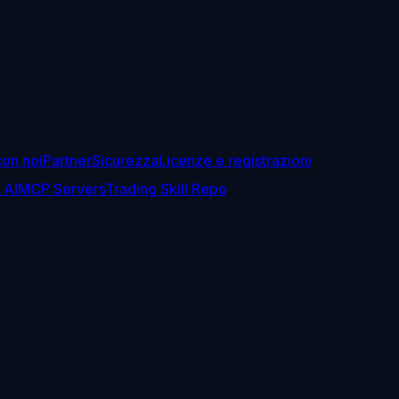
con noi
Partner
Sicurezza
Licenze e registrazioni
 AI
MCP Servers
Trading Skill Repo