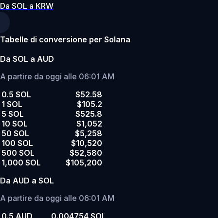
Da SOL a KRW
Tabelle di conversione per Solana
Da SOL a AUD
A partire da oggi alle 06:01 AM
0.5 SOL
$52.58
1 SOL
$105.2
5 SOL
$525.8
10 SOL
$1,052
50 SOL
$5,258
100 SOL
$10,520
500 SOL
$52,580
1,000 SOL
$105,200
Da AUD a SOL
A partire da oggi alle 06:01 AM
0.5 AUD
0.004754 SOL