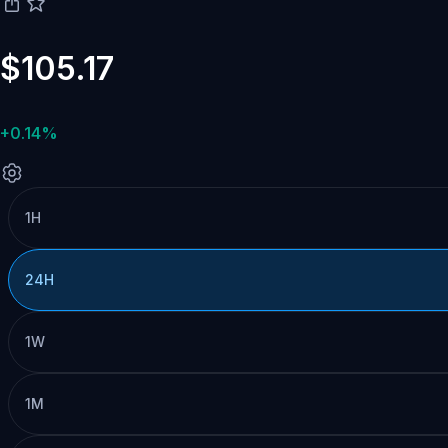
$105.17
+0.14%
1H
24H
1W
1M