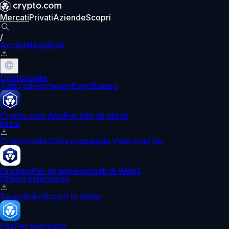
Mercati
Privati
Aziende
Scopri
/
Accedi
Registrati
Criptovalute
Tutti i token
Panieri
Earn
Staking
Crypto.com App
Per tutti gli utenti
Inizia
Criptovalute
Carta prepagata Visa
Level Up
Onchain
Per gli appassionati di Web3
Ottieni estensione
Swap
Stake
Scopri le dApp
Pay
Per esercenti